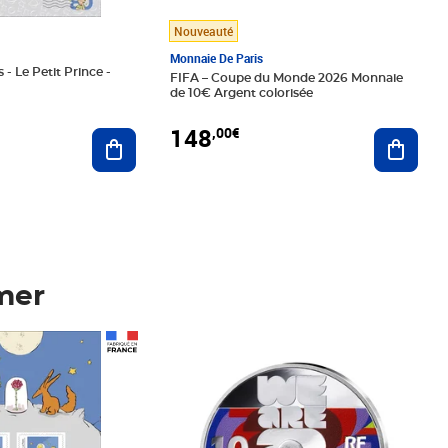
Nouveauté
Monnaie De Paris
 - Le Petit Prince -
FIFA – Coupe du Monde 2026 Monnaie
de 10€ Argent colorisée
148
,00€
Ajouter au panier
Ajoute
mer
Prix 148,00€