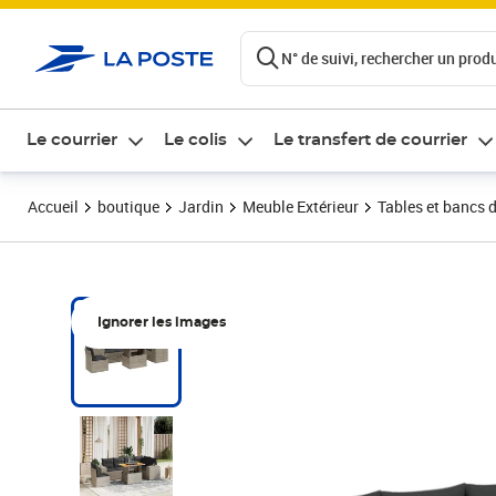
ontenu de la page
N° de suivi, rechercher un produi
Le courrier
Le colis
Le transfert de courrier
Accueil
boutique
Jardin
Meuble Extérieur
Tables et bancs d
Ignorer les images