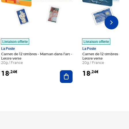
Livraison offerte
Livraison offerte
La Poste
La Poste
Carnet de 12 timbres - Maman dans l'art -
Carnet de 12 timbres - Le bl
Lettre verte
Lettre verte
20g / France
20g / France
18
18
,24€
,24€
r au panier
Ajouter au panier