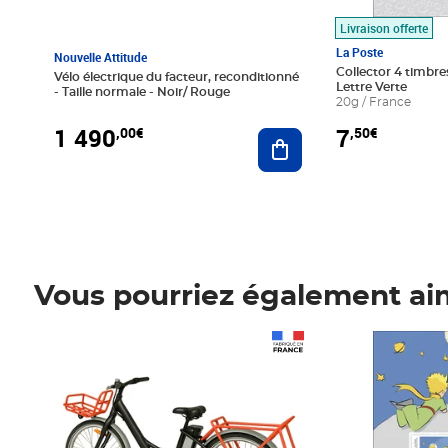
Livraison offerte
La Poste
Nouvelle Attitude
Collector 4 timbres
Vélo électrique du facteur, reconditionné
Lettre Verte
- Taille normale - Noir/ Rouge
20g / France
1 490
7
,00€
,50€
Ajouter au panier
Vous pourriez également ai
Prix 1 490,00€
Prix 7,50€