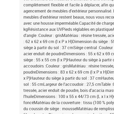
complètement flexible et facile à déplacer, afin q
agencement de meubles d'extérieur personnalisé. 
meubles d'extérieur restent beaux, nous vous re
avec une housse imperméable.Capacité de charge 
kgRésistance aux UVPieds réglables en plastique
d'angle :Couleur : grisMatériau : résine tressée, 
: 62 x 62 x 69 cm (l x P x H)Dimension du siège : 
siège à partir du sol : 37 cmSiège central :Couleur 
acier enduit de poudreDimensions : 55 x 62 x 69 c
siège : 55 x 55 cm (l x P)Hauteur du siège à parti
accoudoirs :Couleur : grisMatériau : résine tressée,
poudreDimensions : 83 x 62 x 69 cm (l x P x H)Dim
x P)Hauteur du siège à partir du sol : 37 cmHauteu
sol : 55 cmLargeur de l'accoudoir : 27,5 cmTable :C
tressée, acier enduit de poudre, bois d'acacia mass
l'huileDimensions : 100 x 55 x 44/73 cm (L x l x H)
foncéMatériau de la couverture : tissu (100 % pol
du coussin de siège : mousseMatériau de rempliss