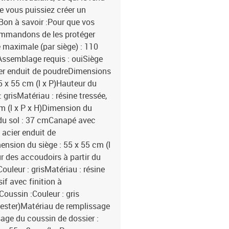
ue vous puissiez créer un
Bon à savoir :Pour que vos
commandons de les protéger
maximale (par siège) : 110
Assemblage requis : ouiSiège
acier enduit de poudreDimensions
55 x 55 cm (l x P)Hauteur du
: grisMatériau : résine tressée,
m (l x P x H)Dimension du
r du sol : 37 cmCanapé avec
 acier enduit de
ension du siège : 55 x 55 cm (l
r des accoudoirs à partir du
ouleur : grisMatériau : résine
if avec finition à
Coussin :Couleur : gris
yester)Matériau de remplissage
age du coussin de dossier :