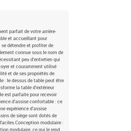
cmHauteur des accoudoirs
cmTable :Couleur : grisM
massif avec finition à l
:Couleur : gris foncéMat
remplissage du coussin 
t parfait de votre arrière-
dossier : fibre de cotonD
able et accueillant pour
é)Dimensions du coussin d
 se détendre et profiter de
x canapé d'angle3 x sièg
également connue sous le nom de
dossier6 x coussin de s
écessitant peu d'entretien qui
ettoyer et couramment utilisé
lité et de ses propriétés de
e : le dessus de table peut être
nsforme la table d'extérieur
le est parfaite pour recevoir
rience d'assise confortable : ce
 une expérience d'assise
sins de siège sont dotés de
faciles.Conception modulaire :
ion modulaire, ce qui le rend