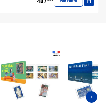
487
Voir l'offre
Prix 18,24€
Prix 18,24€