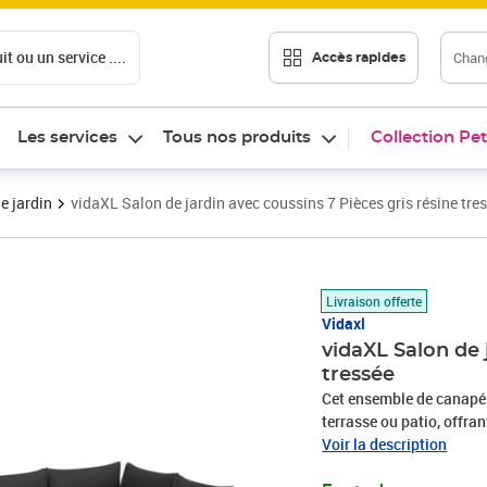
t ou un service ....
Chang
Accès rapides
Les services
Tous nos produits
Collection Pet
e jardin
vidaXL Salon de jardin avec coussins 7 Pièces gris résine tre
Prix 487,89€
Livraison offerte
Vidaxl
vidaXL Salon de 
tressée
Cet ensemble de canapés 
terrasse ou patio, offra
famille et les amis ou si
Voir la description
durable : la résine tres