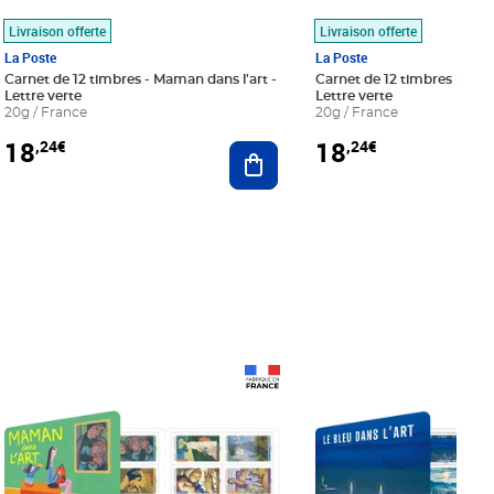
Livraison offerte
Livraison offerte
La Poste
La Poste
Carnet de 12 timbres - Maman dans l'art -
Carnet de 12 timbres - Le bl
Lettre verte
Lettre verte
20g / France
20g / France
18
18
,24€
,24€
r au panier
Ajouter au panier
Prix 18,24€
Prix 18,24€