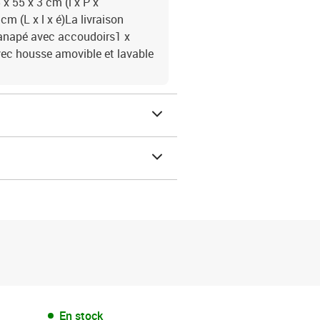
x 55 x 3 cm (l x P x
m (L x l x é)La livraison
 canapé avec accoudoirs1 x
vec housse amovible et lavable
En stock