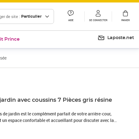
er de site :
Particulier
AIDE
SE CONNECTER
PANIER
Laposte.net
it Prince
ssée
Prix 487,99€
jardin avec coussins 7 Pièces gris résine
de jardin est le complément parfait de votre arrière-cour,
nt un espace confortable et accueillant pour discuter avec la
mplement se détendre et profiter de l'extérieur. Matériau
sée, également connue sous le nom de poly rotin, est un