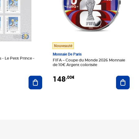
Nouveauté
Monnaie De Paris
 - Le Petit Prince -
FIFA – Coupe du Monde 2026 Monnaie
de 10€ Argent colorisée
148
,00€
Ajouter au panier
Ajoute