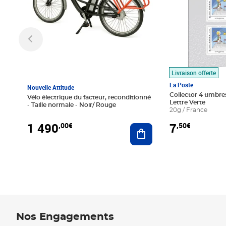
Livraison offerte
La Poste
Nouvelle Attitude
Collector 4 timbres
Vélo électrique du facteur, reconditionné
Lettre Verte
- Taille normale - Noir/ Rouge
20g / France
1 490
7
,00€
,50€
Ajouter au panier
Nos Engagements