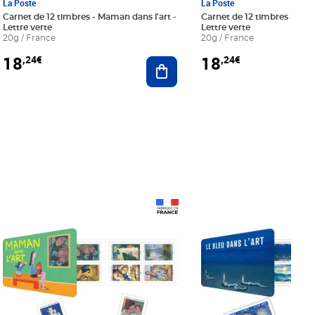
La Poste
La Poste
Carnet de 12 timbres - Maman dans l'art -
Carnet de 12 timbres - Le bl
Lettre verte
Lettre verte
20g / France
20g / France
18
18
,24€
,24€
r au panier
Ajouter au panier
Prix 18,24€
Prix 18,24€