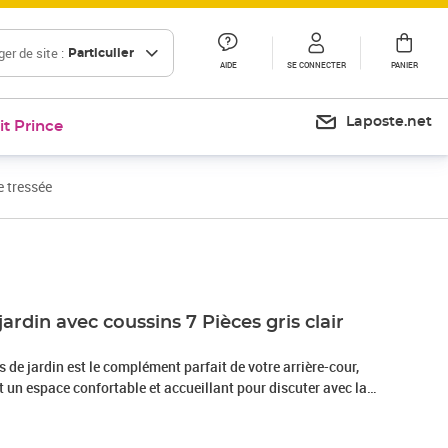
er de site :
Particulier
AIDE
SE CONNECTER
PANIER
Laposte.net
it Prince
e tressée
Prix 465,99€
ardin avec coussins 7 Pièces gris clair
de jardin est le complément parfait de votre arrière-cour,
nt un espace confortable et accueillant pour discuter avec la
mplement se détendre et profiter de l'extérieur. Matériau
sée, également connue sous le nom de poly rotin, est un