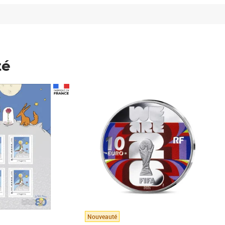
té
Prix 148,00€
Nouveauté