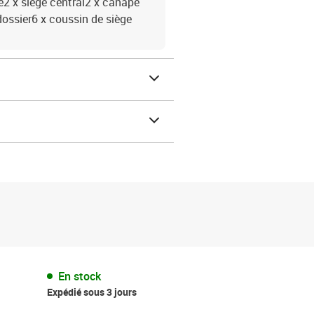
gle2 x siège central2 x canapé
dossier6 x coussin de siège
En stock
Expédié sous 3 jours