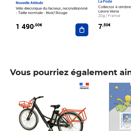
La Poste
Nouvelle Attitude
Collector 4 timbres
Vélo électrique du facteur, reconditionné
Lettre Verte
- Taille normale - Noir/ Rouge
20g / France
1 490
7
,00€
,50€
Ajouter au panier
Vous pourriez également ai
Prix 1 490,00€
Prix 7,50€