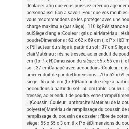
déplacer, afin que vous puissiez créer un agencem
personnalisé. Bon à savoir :Pour que vos meubles 
vous recommandons de les protéger avec une ho
charge maximale (par siège) : 110 kgRésistance 
ouiSiège d'angle :Couleur : gris clairMatériau : rési
poudreDimensions : 62 x 62 x 69 cm (l x P x H)Dim
x P)Hauteur du siège à partir du sol : 37 cmSiège ce
clairMatériau : résine tressée, acier enduit de pou
cm (l x P x H)Dimension du siège : 55 x 55 cm (l x 
sol : 37 cmCanapé avec accoudoirs :Couleur : gris c
acier enduit de poudreDimensions : 70 x 62 x 69 c
siège : 55 x 55 cm (l x P)Hauteur du siège à partir
accoudoirs à partir du sol : 55 cmTable :Couleur : g
tressée, acier enduit de poudre, verre trempéDimens
H)Coussin :Couleur : anthracite Matériau de la cou
polyester)Matériau de remplissage du coussin de
remplissage du coussin de dossier : fibre de cot
siège : 55 x 55 x 3 cm (l x P x é)Dimensions du cou