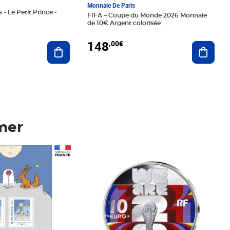
Monnaie De Paris
 - Le Petit Prince -
FIFA – Coupe du Monde 2026 Monnaie
de 10€ Argent colorisée
148
,00€
Ajouter au panier
Ajoute
mer
Prix 148,00€