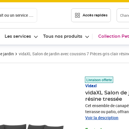
t ou un service ....
Chang
Accès rapides
Les services
Tous nos produits
Collection Pet
e jardin
vidaXL Salon de jardin avec coussins 7 Pièces gris clair résin
Prix 465,89€
Livraison offerte
Vidaxl
vidaXL Salon de j
résine tressée
Cet ensemble de canapés 
terrasse ou patio, offra
famille et les amis ou si
Voir la description
durable : la résine tres