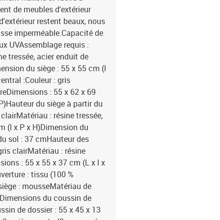
ent de meubles d'extérieur
d'extérieur restent beaux, nous
usse imperméable.Capacité de
aux UVAssemblage requis :
ne tressée, acier enduit de
ension du siège : 55 x 55 cm (l
ntral :Couleur : gris
dreDimensions : 55 x 62 x 69
P)Hauteur du siège à partir du
lairMatériau : résine tressée,
m (l x P x H)Dimension du
 du sol : 37 cmHauteur des
ris clairMatériau : résine
ions : 55 x 55 x 37 cm (L x l x
verture : tissu (100 %
 siège : mousseMatériau de
onDimensions du coussin de
ssin de dossier : 55 x 45 x 13