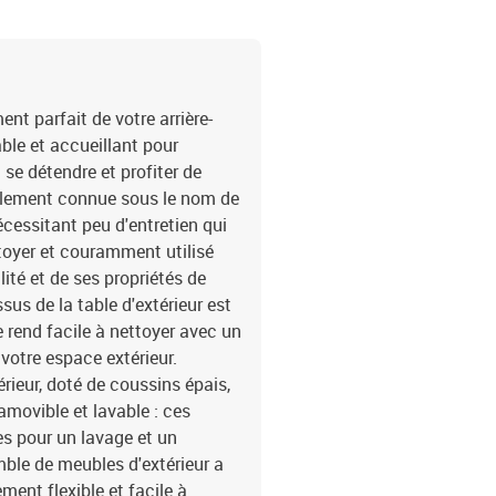
cmTable :Couleur : gris c
trempéDimensions : 55 x 
de la couverture : tissu
: mousseMatériau de rem
du coussin de siège : 55 
t parfait de votre arrière-
45 x 13 cm (L x l x é)La 
able et accueillant pour
avec accoudoirs1 x table
 se détendre et profiter de
également connue sous le nom de
écessitant peu d'entretien qui
ettoyer et couramment utilisé
lité et de ses propriétés de
sus de la table d'extérieur est
e rend facile à nettoyer avec un
votre espace extérieur.
érieur, doté de coussins épais,
amovible et lavable : ces
s pour un lavage et un
mble de meubles d'extérieur a
ent flexible et facile à