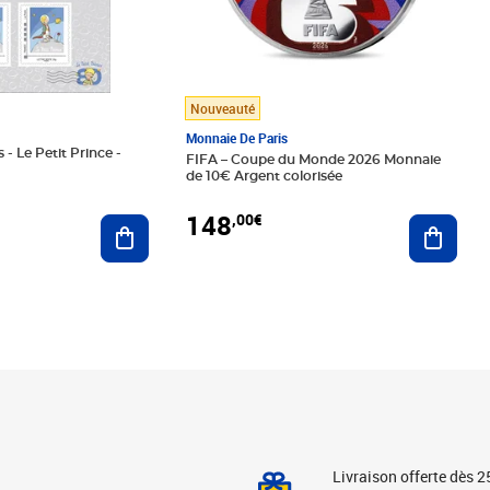
Nouveauté
Monnaie De Paris
 - Le Petit Prince -
FIFA – Coupe du Monde 2026 Monnaie
de 10€ Argent colorisée
148
,00€
Ajouter au panier
Ajoute
Livraison offerte dès 2