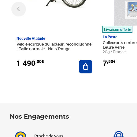
Livraison offerte
La Poste
Nouvelle Attitude
Collector 4 timbres
Vélo électrique du facteur, reconditionné
Lettre Verte
- Taille normale - Noir/ Rouge
20g / France
1 490
7
,00€
,50€
Ajouter au panier
Nos Engagements
Proche de vous