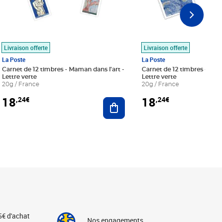
Livraison offerte
Livraison offerte
La Poste
La Poste
Carnet de 12 timbres - Maman dans l'art -
Carnet de 12 timbres - Le bl
Lettre verte
Lettre verte
20g / France
20g / France
18
18
,24€
,24€
r au panier
Ajouter au panier
5€ d'achat
Nos engagements