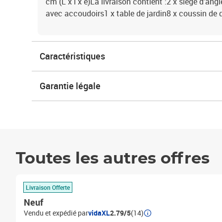
cm (L x l x é)La livraison contient :2 x siège d'an
avec accoudoirs1 x table de jardin8 x coussin de 
Caractéristiques
Garantie légale
Toutes les autres offres
Livraison Offerte
Neuf
Vendu et expédié par
vidaXL
2.79/5
(14)