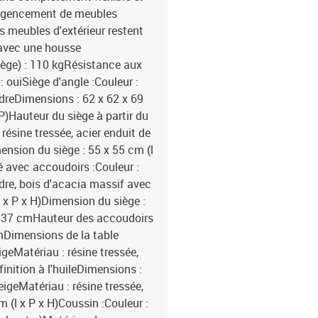
n agencement de meubles
s meubles d'extérieur restent
avec une housse
ège) : 110 kgRésistance aux
 ouiSiège d'angle :Couleur :
udreDimensions : 62 x 62 x 69
P)Hauteur du siège à partir du
résine tressée, acier enduit de
ension du siège : 55 x 55 cm (l
é avec accoudoirs :Couleur :
udre, bois d'acacia massif avec
l x P x H)Dimension du siège :
l : 37 cmHauteur des accoudoirs
cmDimensions de la table
eigeMatériau : résine tressée,
inition à l'huileDimensions :
eigeMatériau : résine tressée,
 (l x P x H)Coussin :Couleur :