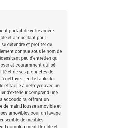
55 cm (l x P)Hauteur du 
du sol : 55 cmLargeur de
23,5 cm (L x l)Table :Cou
bois d'acacia massif avec
H)Repose-pied :Couleur :
t parfait de votre arrière-
poudreDimensions : 55 x 
able et accueillant pour
la couverture : tissu (1
 se détendre et profiter de
mousseMatériau de rempl
également connue sous le nom de
coussin de siège : 55 x 5
écessitant peu d'entretien qui
x 13 cm (L x l x é)La liv
ettoyer et couramment utilisé
central2 x canapé avec 
de siège avec housse am
lité et de ses propriétés de
à nettoyer : cette table de
e et facile à nettoyer avec un
lier d'extérieur comprend une
es accoudoirs, offrant un
tée de main.Housse amovible et
usses amovibles pour un lavage
t ensemble de meubles
rend complètement flexible et