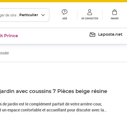
er de site :
Particulier
AIDE
SE CONNECTER
PANIER
Laposte.net
it Prince
essée
Prix 543,99€
jardin avec coussins 7 Pièces beige résine
de jardin est le complément parfait de votre arrière-cour,
nt un espace confortable et accueillant pour discuter avec la
mplement se détendre et profiter de l'extérieur. Matériau
sée, également connue sous le nom de poly rotin, est un