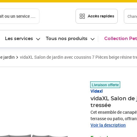
t ou un service ....
Chang
Accès rapides
Les services
Tous nos produits
Collection Pet
e jardin
vidaXL Salon de jardin avec coussins 7 Pièces beige résine tr
Prix 541,38€
Livraison offerte
Vidaxl
vidaXL Salon de 
tressée
Cet ensemble de canapés 
terrasse ou patio, offra
famille et les amis ou si
Voir la description
durable : la résine tres