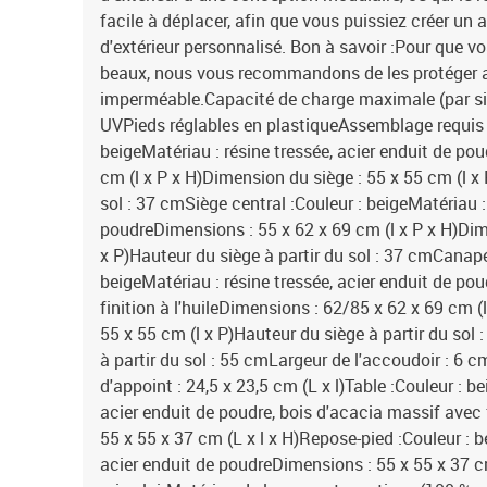
facile à déplacer, afin que vous puissiez créer u
d'extérieur personnalisé. Bon à savoir :Pour que vo
beaux, nous vous recommandons de les protéger 
imperméable.Capacité de charge maximale (par si
UVPieds réglables en plastiqueAssemblage requis :
beigeMatériau : résine tressée, acier enduit de po
cm (l x P x H)Dimension du siège : 55 x 55 cm (l x 
sol : 37 cmSiège central :Couleur : beigeMatériau : 
poudreDimensions : 55 x 62 x 69 cm (l x P x H)Dim
x P)Hauteur du siège à partir du sol : 37 cmCanap
beigeMatériau : résine tressée, acier enduit de po
finition à l'huileDimensions : 62/85 x 62 x 69 cm (
55 x 55 cm (l x P)Hauteur du siège à partir du so
à partir du sol : 55 cmLargeur de l'accoudoir : 6 
d'appoint : 24,5 x 23,5 cm (L x l)Table :Couleur : b
acier enduit de poudre, bois d'acacia massif avec f
55 x 55 x 37 cm (L x l x H)Repose-pied :Couleur : b
acier enduit de poudreDimensions : 55 x 55 x 37 cm