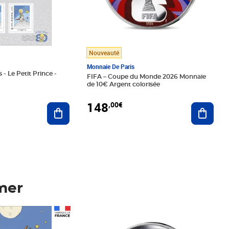
Nouveauté
Monnaie De Paris
 - Le Petit Prince -
FIFA – Coupe du Monde 2026 Monnaie
de 10€ Argent colorisée
148
,00€
Ajouter au panier
Ajoute
mer
Prix 148,00€