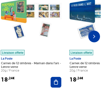
Livraison offerte
Livraison offerte
La Poste
La Poste
Carnet de 12 timbres - Maman dans l'art -
Carnet de 12 timbres - Le bl
Lettre verte
Lettre verte
20g / France
20g / France
18
18
,24€
,24€
r au panier
Ajouter au panier