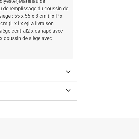
polyester)Matériau de
u de remplissage du coussin de
ège : 55 x 55 x 3 cm (l x P x
m (L x l x é)La livraison
 siège central2 x canapé avec
 x coussin de siège avec