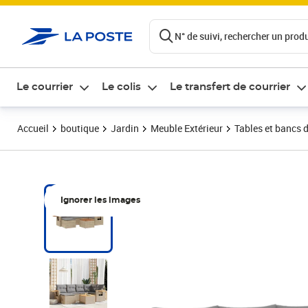
ontenu de la page
N° de suivi, rechercher un produi
Le courrier
Le colis
Le transfert de courrier
Accueil
boutique
Jardin
Meuble Extérieur
Tables et bancs d
Ignorer les images