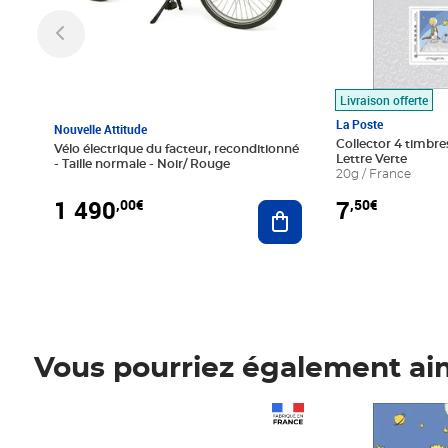
Livraison offerte
La Poste
Nouvelle Attitude
Collector 4 timbres
Vélo électrique du facteur, reconditionné
Lettre Verte
- Taille normale - Noir/ Rouge
20g / France
1 490
7
,00€
,50€
Ajouter au panier
Vous pourriez également ai
Prix 1 490,00€
Prix 7,50€