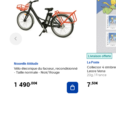
Livraison offerte
La Poste
Nouvelle Attitude
Collector 4 timbres
Vélo électrique du facteur, reconditionné
Lettre Verte
- Taille normale - Noir/ Rouge
20g / France
1 490
7
,00€
,50€
Ajouter au panier