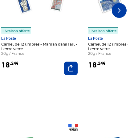
Livraison offerte
Livraison offerte
La Poste
La Poste
Carnet de 12 timbres - Maman dans l'art -
Carnet de 12 timbres - Le bl
Lettre verte
Lettre verte
20g / France
20g / France
18
18
,24€
,24€
r au panier
Ajouter au panier
Prix 18,24€
Prix 18,24€