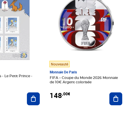
Nouveauté
Monnaie De Paris
 - Le Petit Prince -
FIFA – Coupe du Monde 2026 Monnaie
de 10€ Argent colorisée
148
,00€
Ajouter au panier
Ajoute