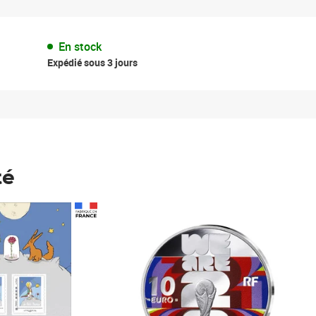
En stock
Expédié sous 3 jours
té
Prix 148,00€