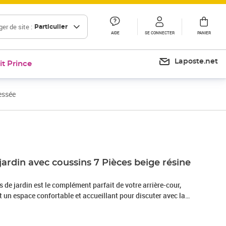
er de site :
Particulier
AIDE
SE CONNECTER
PANIER
Laposte.net
it Prince
essée
Prix 477,37€
jardin avec coussins 7 Pièces beige résine
de jardin est le complément parfait de votre arrière-cour,
nt un espace confortable et accueillant pour discuter avec la
mplement se détendre et profiter de l'extérieur. Matériau
sée, également connue sous le nom de poly rotin, est un