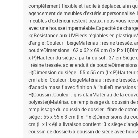
complètement flexible et facile à déplacer, afin q
agencement de meubles d'extérieur personnalisé. 
meubles d'extérieur restent beaux, nous vous re
avec une housse imperméable.Capacité de charge 
kgRésistance aux UVPieds réglables en plastique
d'angle :Couleur : beigeMatériau : résine tressée, a
poudreDimensions : 62 x 62 x 69 cm (l x P x H)Dim
x P)Hauteur du siège à partir du sol : 37 cmSiège 
: résine tressée, acier enduit de poudreDimensions 
H)Dimension du siège : 55 x 55 cm (l x P)Hauteur du
cmTable :Couleur : beigeMatériau : résine tressée, 
d'acacia massif avec finition à l'huileDimensions :
H)Coussin :Couleur : gris clairMatériau de la couve
polyester)Matériau de remplissage du coussin de
remplissage du coussin de dossier : fibre de cot
siège : 55 x 55 x 3 cm (l x P x é)Dimensions du cou
cm (L x l x é)La livraison contient :3 x siège d'ang
coussin de dossier6 x coussin de siège avec hous