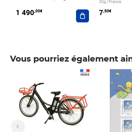
20g / France
1 490
7
,00€
,50€
Ajouter au panier
Vous pourriez également ai
Prix 1 490,00€
Prix 7,50€