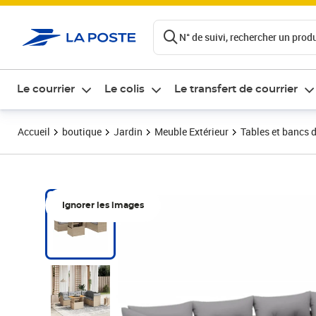
ontenu de la page
N° de suivi, rechercher un produi
Le courrier
Le colis
Le transfert de courrier
Accueil
boutique
Jardin
Meuble Extérieur
Tables et bancs d
Ignorer les images