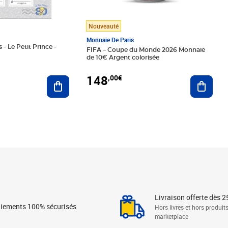
Nouveauté
Monnaie De Paris
 - Le Petit Prince -
FIFA – Coupe du Monde 2026 Monnaie
de 10€ Argent colorisée
148
,00€
Ajouter au panier
Ajoute
Livraison offerte dès 2
iements 100% sécurisés
Hors livres et hors produit
marketplace