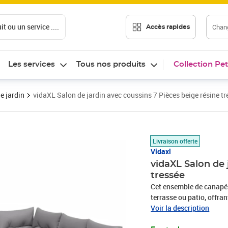
t ou un service ....
Chang
Accès rapides
Les services
Tous nos produits
Collection Pet
e jardin
vidaXL Salon de jardin avec coussins 7 Pièces beige résine tr
Prix 475,99€
Livraison offerte
Vidaxl
vidaXL Salon de 
tressée
Cet ensemble de canapés 
terrasse ou patio, offra
famille et les amis ou si
Voir la description
durable : la résine tres