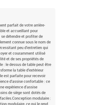
clairMatériau de la couv
coussin de siège : mous
cotonDimensions du couss
coussin de dossier : 55 x
x siège central1 x table
t parfait de votre arrière-
amovible et lavable
able et accueillant pour
 se détendre et profiter de
également connue sous le nom de
écessitant peu d'entretien qui
ettoyer et couramment utilisé
lité et de ses propriétés de
e : le dessus de table peut être
nsforme la table d'extérieur
le est parfaite pour recevoir
rience d'assise confortable : ce
 une expérience d'assise
sins de siège sont dotés de
faciles.Conception modulaire :
ion modulaire, ce qui le rend