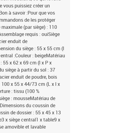
ue vous puissiez créer un
Bon à savoir :Pour que vos
commandons de les protéger
maximale (par siège) : 110
Assemblage requis : ouiSiège
cier enduit de
ension du siège : 55 x 55 cm (l
central :Couleur : beigeMatériau
: 55 x 62 x 69 cm (l x P x
 siège à partir du sol : 37
acier enduit de poudre, bois
 100 x 55 x 44/73 cm (L x l x
rture : tissu (100 %
 siège : mousseMatériau de
onDimensions du coussin de
ssin de dossier : 55 x 45 x 13
le3 x siège central1 x table9 x
se amovible et lavable