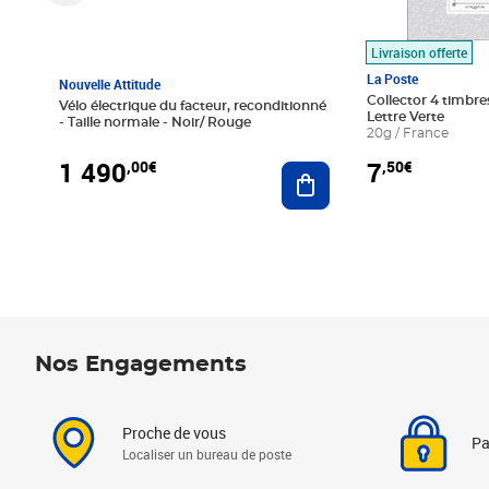
Livraison offerte
La Poste
Nouvelle Attitude
Collector 4 timbres
Vélo électrique du facteur, reconditionné
Lettre Verte
- Taille normale - Noir/ Rouge
20g / France
1 490
7
,00€
,50€
Ajouter au panier
Nos Engagements
Proche de vous
Pa
Localiser un bureau de poste