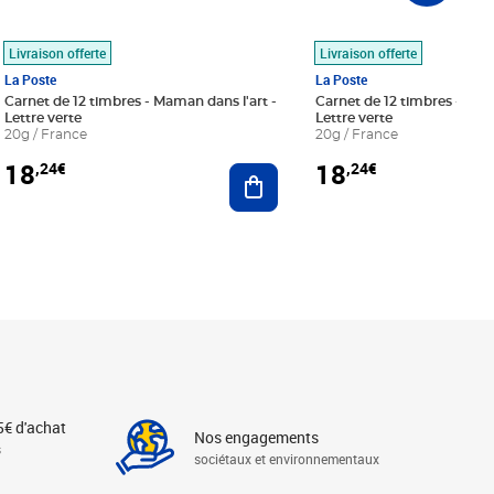
Livraison offerte
Livraison offerte
La Poste
La Poste
Carnet de 12 timbres - Maman dans l'art -
Carnet de 12 timbres - Le bl
Lettre verte
Lettre verte
20g / France
20g / France
18
18
,24€
,24€
r au panier
Ajouter au panier
5€ d'achat
Nos engagements
s
sociétaux et environnementaux