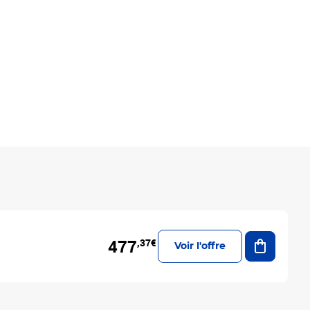
Ajouter a
477
,37€
Voir l'offre