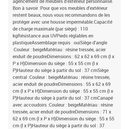
agencement de meubles d'extérieur personnalisé.
Bon à savoir :Pour que vos meubles d'extérieur
restent beaux, nous vous recommandons de les
protéger avec une housse imperméable.Capacité
de charge maximale (par siège) : 110
kgRésistance aux UVPieds réglables en
plastiqueAssemblage requis : ouiSiège d'angle
:Couleur : beigeMatériau : résine tressée, acier
enduit de poudreDimensions : 62 x 62 x 69 cm (l x
P x H)Dimension du siège : 55 x 55 cm (l x
P)Hauteur du siège à partir du sol : 37 cmSiège
central :Couleur : beigeMatériau : résine tressée,
acier enduit de poudreDimensions : 55 x 62 x 69
cm (l x P x H)Dimension du siège : 55 x 55 cm (l x
P)Hauteur du siège à partir du sol : 37 cmCanapé
avec accoudoirs :Couleur : beigeMatériau : résine
tressée, acier enduit de poudreDimensions : 71 x
62 x 69 cm (l x P x H)Dimension du siège : 55 x 55
cm (l x P)Hauteur du siège à partir du sol : 37