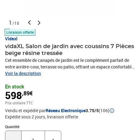
1
/10
Livraison offerte
Vidaxl
vidaXL Salon de jardin avec coussins 7 Pièces
beige résine tressée
Cet ensemble de canapés de jardin est le complément parfait de
votre arrière-cour, terrasse ou patio, offrant un espace confortable
et accueillant pour discuter avec la famille et les amis ou
Voir la description
simplement se détendre et profiter de l'extérieur. Matériau durable :
En stock
la résine tressée, également connue sous le nom de poly rotin, est
598
,89€
un matériau synthétique solide et nécessitant peu d'entretien qui
ressemble au rotin naturel. Il est léger, facile à nettoyer et
Prix unitaire TTC
couramment utilisé pour les meubles d'extérieur en raison de sa
Vendu et expédié par
Réseau Electronique
3.75/5
(106)
durabilité et de ses propriétés de résistance aux
Expédié sous 2 jours
livraison offerte
intempéries.Expérience d'assise confortable : ce mobilier
d'extérieur, doté de coussins épais, offre une expérience d'assise
Quantité : 1
Quantité
confortable.Housse amovible et lavable : ces coussins de siège
sont dotés de housses amovibles pour un lavage et un entretien