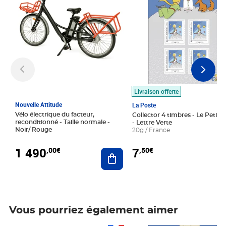
Livraison offerte
Nouvelle Attitude
La Poste
Vélo électrique du facteur,
Collector 4 timbres - Le Petit P
reconditionné - Taille normale -
- Lettre Verte
Noir/ Rouge
20g / France
1 490
7
,00€
,50€
Ajouter au panier
Vous pourriez également aimer