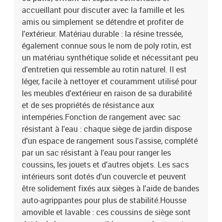
55 x 62 x 69 cm (l x P x H)Dimension du siège : 55 x 55 cm (l x
accueillant pour discuter avec la famille et les
P)Hauteur du siège à partir du sol : 37 cmCoussin :Couleur : blanc
amis ou simplement se détendre et profiter de
crèmeMatériau de la couverture : tissu (100 % polyester)Matériau
l'extérieur. Matériau durable : la résine tressée,
de remplissage du coussin de siège : mousseMatériau de
également connue sous le nom de poly rotin, est
remplissage du coussin de dossier : fibre de cotonDimensions du
un matériau synthétique solide et nécessitant peu
coussin de siège : 55 x 55 x 3 cm (l x P x é)Dimensions du coussin
de dossier : 55 x 45 x 13 cm (L x l x é) La livraison contient :2 x
d'entretien qui ressemble au rotin naturel. Il est
canapé d'accoudoir avec fonction de rangement et sac résistant à
léger, facile à nettoyer et couramment utilisé pour
l'eau1 x siège d'angle avec fonction de rangement et sac résistant
les meubles d'extérieur en raison de sa durabilité
à l'eau3 x siège central incluant une fonction de rangement avec
et de ses propriétés de résistance aux
un sac résistant à l'eau7 x coussin de dossier6 x coussin de siège
intempéries.Fonction de rangement avec sac
avec housse amovible et lavable
résistant à l'eau : chaque siège de jardin dispose
d'un espace de rangement sous l'assise, complété
par un sac résistant à l'eau pour ranger les
coussins, les jouets et d'autres objets. Les sacs
intérieurs sont dotés d'un couvercle et peuvent
être solidement fixés aux sièges à l'aide de bandes
auto-agrippantes pour plus de stabilité.Housse
amovible et lavable : ces coussins de siège sont