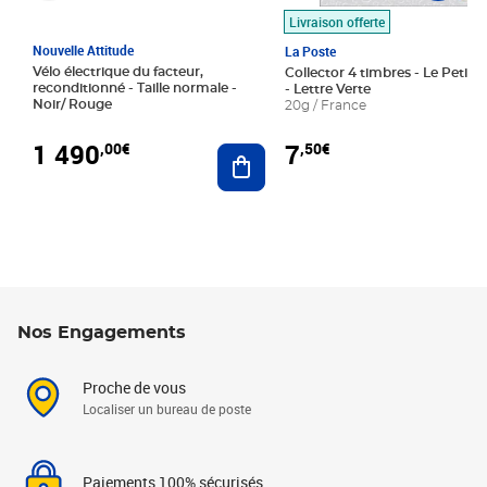
Livraison offerte
Nouvelle Attitude
La Poste
Vélo électrique du facteur,
Collector 4 timbres - Le Petit P
reconditionné - Taille normale -
- Lettre Verte
Noir/ Rouge
20g / France
1 490
7
,00€
,50€
Ajouter au panier
Nos Engagements
Proche de vous
Localiser un bureau de poste
Paiements 100% sécurisés