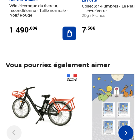
La Poste
Vélo électrique du facteur,
Collector 4 timbres - Le Petit P
reconditionné - Taille normale -
- Lettre Verte
Noir/ Rouge
20g / France
1 490
7
,00€
,50€
Ajouter au panier
Vous pourriez également aimer
Prix 1 490,00€
Prix 7,50€