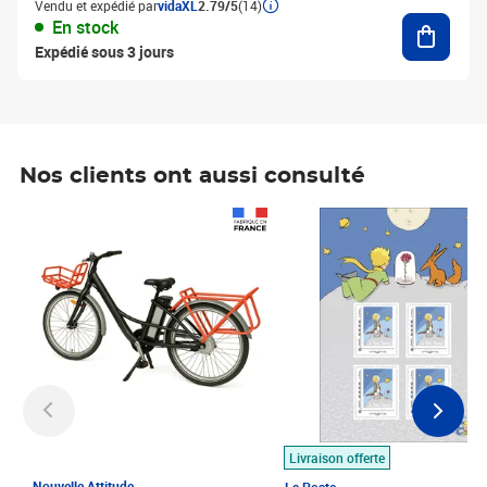
Vendu et expédié par
vidaXL
2.79/5
(14)
Ajouter
En stock
Expédié sous 3 jours
Nos clients ont aussi consulté
Prix 1 490,00€
Prix 7,50€
Livraison offerte
Nouvelle Attitude