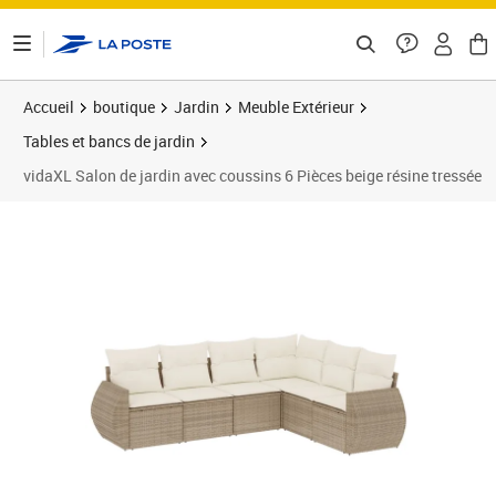
ontenu de la page
Accueil
boutique
Jardin
Meuble Extérieur
Tables et bancs de jardin
vidaXL Salon de jardin avec coussins 6 Pièces beige résine tressée
Prix 533,89€
Prix 5