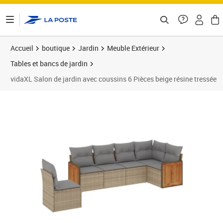
ontenu de la page
Accueil
boutique
Jardin
Meuble Extérieur
Tables et bancs de jardin
vidaXL Salon de jardin avec coussins 6 Pièces beige résine tressée
Prix barré 463,99 €
Prix 363,86€
Prix 3