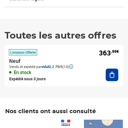
Toutes les autres offres
363
,99€
Livraison Offerte
Neuf
Vendu et expédié par
vidaXL
2.79/5
(14)
Ajouter
En stock
Expédié sous 3 jours
Nos clients ont aussi consulté
Prix 1 490,00€
Prix 7,50€