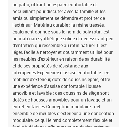
cotonDimensions du coussin de siège : 55 x 55 x 3 cm (l x P x
ou patio, offrant un espace confortable et
é)Dimensions du coussin de dossier : 55 x 45 x 13 cm (L x l x é)La
accueillant pour discuter avec la famille et les
livraison contient :2 x canapé avec accoudoirs3 x siège central1 x
amis ou simplement se détendre et profiter de
canapé d'angle7 x coussin de dossier6 x coussin de siège avec
l'extérieur. Matériau durable : la résine tressée,
housse amovible et lavable
également connue sous le nom de poly rotin, est
un matériau synthétique solide et nécessitant peu
d'entretien qui ressemble au rotin naturel. Il est
léger, facile à nettoyer et couramment utilisé pour
les meubles d'extérieur en raison de sa durabilité
et de ses propriétés de résistance aux
intempéries.Expérience d'assise confortable : ce
mobilier d'extérieur, doté de coussins épais, offre
une expérience d'assise confortable.Housse
amovible et lavable : ces coussins de siège sont
dotés de housses amovibles pour un lavage et un
entretien faciles.Conception modulaire : cet
ensemble de meubles d'extérieur a une conception
modulaire, ce qui le rend complètement flexible et