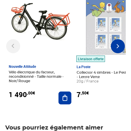
Livraison offerte
Nouvelle Attitude
La Poste
Vélo électrique du facteur,
Collector 4 timbres - Le Petit P
reconditionné - Taille normale -
- Lettre Verte
Noir/ Rouge
20g / France
1 490
7
,00€
,50€
Ajouter au panier
Vous pourriez également aimer