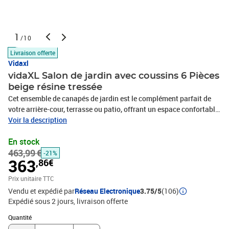
1
/10
Livraison offerte
Vidaxl
vidaXL Salon de jardin avec coussins 6 Pièces
beige résine tressée
Cet ensemble de canapés de jardin est le complément parfait de
votre arrière-cour, terrasse ou patio, offrant un espace confortable
et accueillant pour discuter avec la famille et les amis ou
Voir la description
simplement se détendre et profiter de l'extérieur. Matériau durable :
En stock
la résine tressée, également connue sous le nom de poly rotin, est
463,99 €
un matériau synthétique solide et nécessitant peu d'entretien qui
-21%
363
,86€
ressemble au rotin naturel. Il est léger, facile à nettoyer et
couramment utilisé pour les meubles d'extérieur en raison de sa
Prix unitaire TTC
durabilité et de ses propriétés de résistance aux
Vendu et expédié par
Réseau Electronique
3.75/5
(106)
intempéries.Expérience d'assise confortable : ce mobilier
Expédié sous 2 jours
livraison offerte
d'extérieur, doté de coussins épais, offre une expérience d'assise
Quantité : 1
confortable.Housse amovible et lavable : ces coussins de siège
Quantité
sont dotés de housses amovibles pour un lavage et un entretien