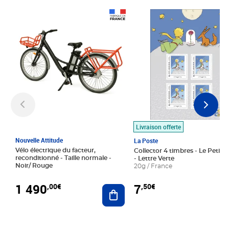
Prix 1 490,00€
Prix 7,50€
Livraison offerte
Nouvelle Attitude
La Poste
Vélo électrique du facteur,
Collector 4 timbres - Le Petit P
reconditionné - Taille normale -
- Lettre Verte
Noir/ Rouge
20g / France
1 490
7
,00€
,50€
Ajouter au panier