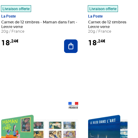
Livraison offerte
Livraison offerte
La Poste
La Poste
Carnet de 12 timbres - Maman dans l'art -
Carnet de 12 timbres - Le bl
Lettre verte
Lettre verte
20g / France
20g / France
18
18
,24€
,24€
r au panier
Ajouter au panier
Prix 18,24€
Prix 18,24€