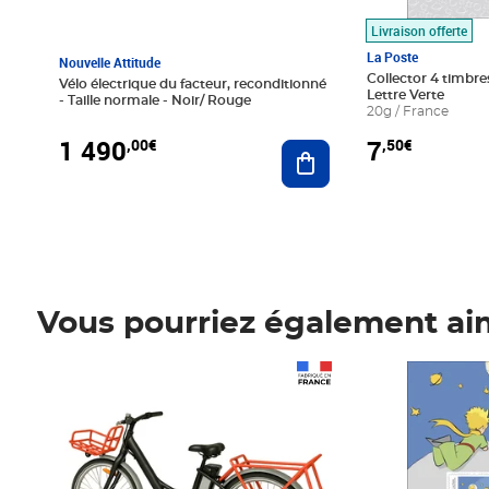
Livraison offerte
La Poste
Nouvelle Attitude
Collector 4 timbres
Vélo électrique du facteur, reconditionné
Lettre Verte
- Taille normale - Noir/ Rouge
20g / France
1 490
7
,00€
,50€
Ajouter au panier
Vous pourriez également ai
Prix 1 490,00€
Prix 7,50€