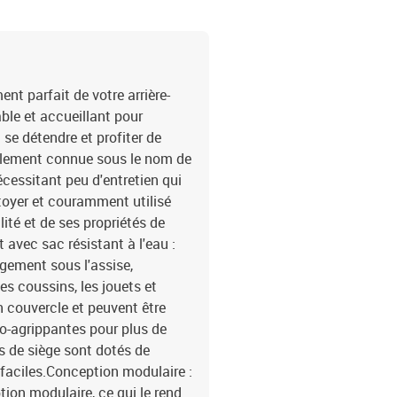
poudreDimensions : 55 x 
P)Hauteur du siège à par
couverture : tissu (100 
mousseMatériau de rempl
coussin de siège : 55 x 5
t parfait de votre arrière-
x 13 cm (L x l x é)La liv
able et accueillant pour
rangement et sac résista
 se détendre et profiter de
résistant à l'eau2 x siè
également connue sous le nom de
résistant à l'eau8 x cou
écessitant peu d'entretien qui
lavable
ettoyer et couramment utilisé
lité et de ses propriétés de
avec sac résistant à l'eau :
gement sous l'assise,
es coussins, les jouets et
n couvercle et peuvent être
to-agrippantes pour plus de
s de siège sont dotés de
faciles.Conception modulaire :
ion modulaire, ce qui le rend