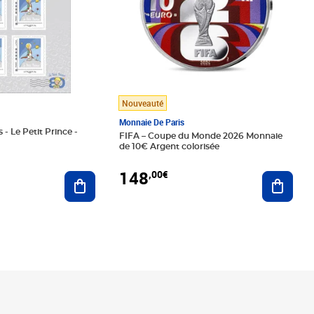
Nouveauté
Monnaie De Paris
 - Le Petit Prince -
FIFA – Coupe du Monde 2026 Monnaie
de 10€ Argent colorisée
148
,00€
Ajouter au panier
Ajoute