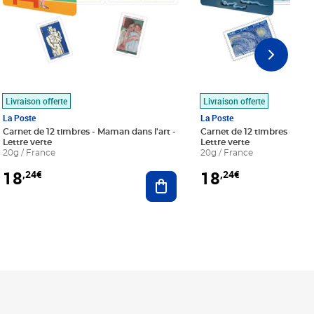
Livraison offerte
Livraison offerte
La Poste
La Poste
Carnet de 12 timbres - Maman dans l'art -
Carnet de 12 timbres - Le bl
Lettre verte
Lettre verte
20g / France
20g / France
18
18
,24€
,24€
r au panier
Ajouter au panier