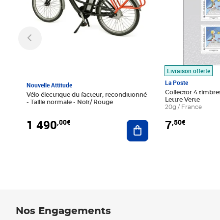
Livraison offerte
La Poste
Nouvelle Attitude
Collector 4 timbres
Vélo électrique du facteur, reconditionné
Lettre Verte
- Taille normale - Noir/ Rouge
20g / France
1 490
7
,00€
,50€
Ajouter au panier
Nos Engagements