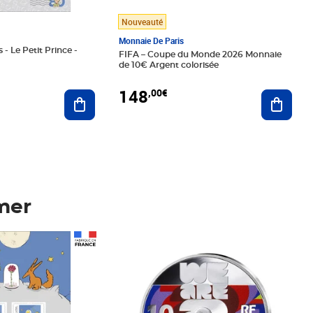
Nouveauté
Monnaie De Paris
 - Le Petit Prince -
FIFA – Coupe du Monde 2026 Monnaie
de 10€ Argent colorisée
148
,00€
Ajouter au panier
Ajoute
mer
Prix 148,00€