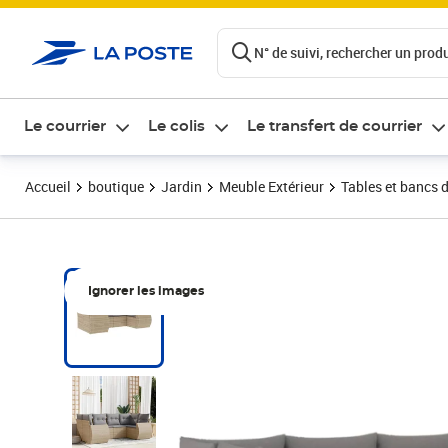
ontenu de la page
N° de suivi, rechercher un produi
Le courrier
Le colis
Le transfert de courrier
Accueil
boutique
Jardin
Meuble Extérieur
Tables et bancs d
Ignorer les images