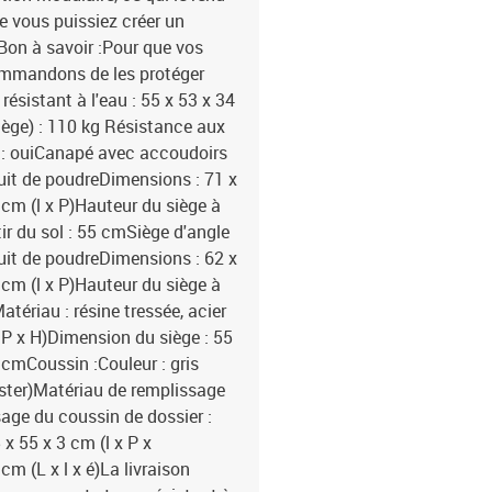
ue vous puissiez créer un
Bon à savoir :Pour que vos
commandons de les protéger
sistant à l'eau : 55 x 53 x 34
iège) : 110 kg Résistance aux
 : ouiCanapé avec accoudoirs
duit de poudreDimensions : 71 x
 cm (l x P)Hauteur du siège à
ir du sol : 55 cmSiège d'angle
duit de poudreDimensions : 62 x
 cm (l x P)Hauteur du siège à
atériau : résine tressée, acier
 P x H)Dimension du siège : 55
7 cmCoussin :Couleur : gris
ester)Matériau de remplissage
age du coussin de dossier :
x 55 x 3 cm (l x P x
m (L x l x é)La livraison