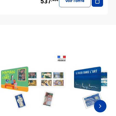
537
Voir l'offre
Prix 18,24€
Prix 18,24€