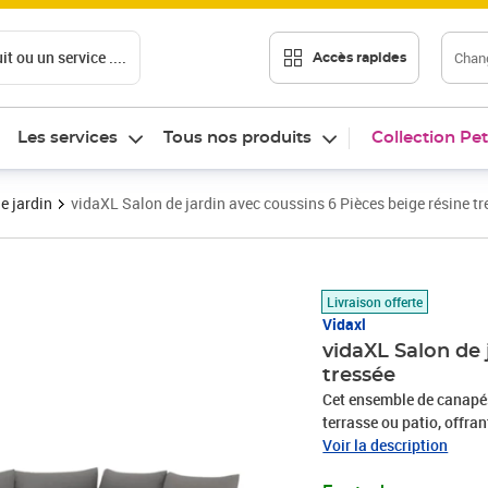
t ou un service ....
Chang
Accès rapides
Les services
Tous nos produits
Collection Pet
e jardin
vidaXL Salon de jardin avec coussins 6 Pièces beige résine tr
Prix 536,99€
Livraison offerte
Vidaxl
vidaXL Salon de 
tressée
Cet ensemble de canapés 
terrasse ou patio, offra
famille et les amis ou si
Voir la description
durable : la résine tres