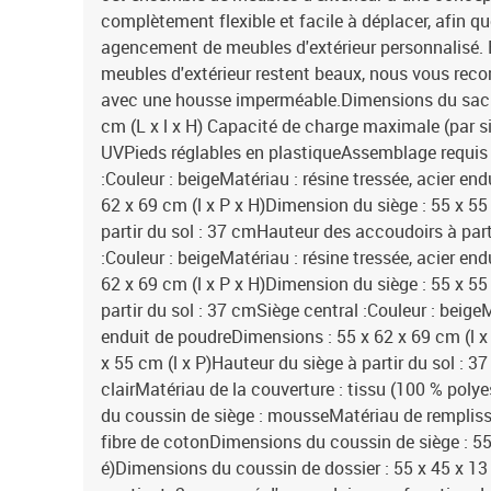
complètement flexible et facile à déplacer, afin q
agencement de meubles d'extérieur personnalisé. 
meubles d'extérieur restent beaux, nous vous re
avec une housse imperméable.Dimensions du sac ré
cm (L x l x H) Capacité de charge maximale (par s
UVPieds réglables en plastiqueAssemblage requis
:Couleur : beigeMatériau : résine tressée, acier en
62 x 69 cm (l x P x H)Dimension du siège : 55 x 55
partir du sol : 37 cmHauteur des accoudoirs à part
:Couleur : beigeMatériau : résine tressée, acier en
62 x 69 cm (l x P x H)Dimension du siège : 55 x 55
partir du sol : 37 cmSiège central :Couleur : beigeM
enduit de poudreDimensions : 55 x 62 x 69 cm (l x
x 55 cm (l x P)Hauteur du siège à partir du sol : 3
clairMatériau de la couverture : tissu (100 % poly
du coussin de siège : mousseMatériau de rempliss
fibre de cotonDimensions du coussin de siège : 55 
é)Dimensions du coussin de dossier : 55 x 45 x 13 c