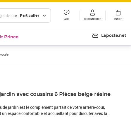
er de site :
Particulier
AIDE
SE CONNECTER
PANIER
Laposte.net
it Prince
essée
Prix 537,45€
jardin avec coussins 6 Pièces beige résine
de jardin est le complément parfait de votre arrière-cour,
nt un espace confortable et accueillant pour discuter avec la
mplement se détendre et profiter de l'extérieur. Matériau
sée, également connue sous le nom de poly rotin, est un