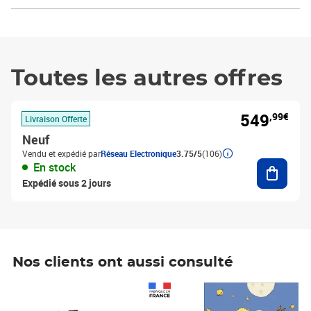
Toutes les autres offres
549
,99€
Livraison Offerte
Neuf
Vendu et expédié par
Réseau Electronique
3.75/5
(106)
Ajouter
En stock
Expédié sous 2 jours
Nos clients ont aussi consulté
Prix 1 490,00€
Prix 7,50€