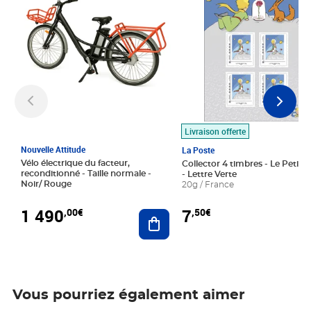
Livraison offerte
Nouvelle Attitude
La Poste
Vélo électrique du facteur,
Collector 4 timbres - Le Petit P
reconditionné - Taille normale -
- Lettre Verte
Noir/ Rouge
20g / France
1 490
7
,00€
,50€
Ajouter au panier
Vous pourriez également aimer