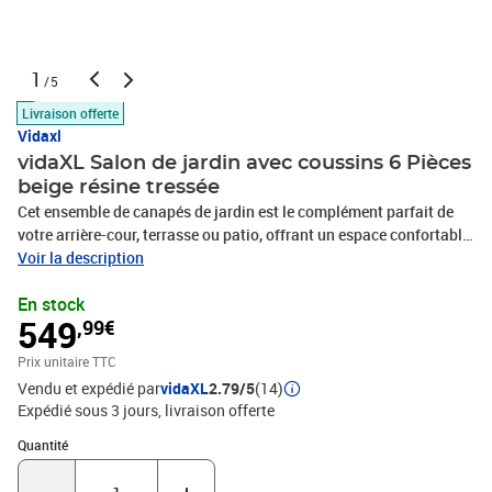
1
/5
Livraison offerte
Vidaxl
vidaXL Salon de jardin avec coussins 6 Pièces
beige résine tressée
Cet ensemble de canapés de jardin est le complément parfait de
votre arrière-cour, terrasse ou patio, offrant un espace confortable
et accueillant pour discuter avec la famille et les amis ou
Voir la description
simplement se détendre et profiter de l'extérieur. Matériau durable :
En stock
la résine tressée, également connue sous le nom de poly rotin, est
549
,99€
un matériau synthétique solide et nécessitant peu d'entretien qui
ressemble au rotin naturel. Il est léger, facile à nettoyer et
Prix unitaire TTC
couramment utilisé pour les meubles d'extérieur en raison de sa
Vendu et expédié par
vidaXL
2.79/5
(14)
durabilité et de ses propriétés de résistance aux
Expédié sous 3 jours
livraison offerte
intempéries.Fonction de rangement avec sac résistant à l'eau : le
mobilier de jardin dispose d'un espace de rangement sous l'assise,
Quantité : 1
Quantité
complété par un sac résistant à l'eau pour ranger coussins, jouets
et autres objets. Le sac intérieur peut être solidement fixé au