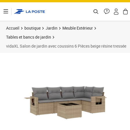
ontenu de la page
Accueil
boutique
Jardin
Meuble Extérieur
Tables et bancs de jardin
vidaXL Salon de jardin avec coussins 6 Pièces beige résine tressée
Prix 549,99€
Prix 5