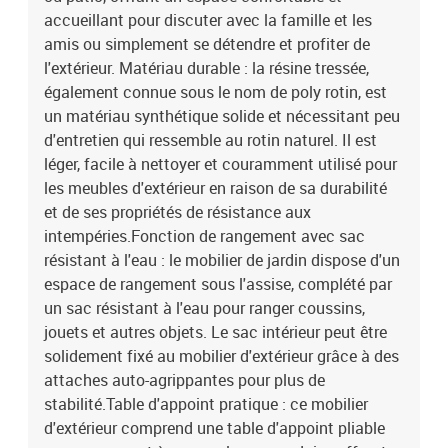
du sol : 37 cmHauteur des accoudoirs à partir du sol : 55
accueillant pour discuter avec la famille et les
cmLargeur de l'accoudoir : 6 cmDimensions de la table d'appoint :
amis ou simplement se détendre et profiter de
25 x 23 cm (L x l)Siège d'angle :Couleur : beigeMatériau : résine
l'extérieur. Matériau durable : la résine tressée,
tressée, acier enduit de poudreDimensions : 62 x 62 x 69 cm (l x P x
également connue sous le nom de poly rotin, est
H)Dimension du siège : 55 x 55 cm (l x P)Hauteur du siège à partir
un matériau synthétique solide et nécessitant peu
du sol : 37 cmHauteur des accoudoirs à partir du sol : 55 cmTable
:Couleur : beigeMatériau : résine tressée, acier enduit de poudre,
d'entretien qui ressemble au rotin naturel. Il est
verre trempéDimensions : 55 x 55 x 37 cm (l x P x H)Coussin
léger, facile à nettoyer et couramment utilisé pour
:Couleur : gris clairMatériau de la couverture : tissu (100 %
les meubles d'extérieur en raison de sa durabilité
polyester)Matériau de remplissage du coussin de siège :
et de ses propriétés de résistance aux
mousseMatériau de remplissage du coussin de dossier : fibre de
intempéries.Fonction de rangement avec sac
cotonDimensions du coussin de siège : 55 x 55 x 3 cm (l x P x
résistant à l'eau : le mobilier de jardin dispose d'un
é)Dimensions du coussin de dossier : 55 x 45 x 13 cm (L x l x é)La
espace de rangement sous l'assise, complété par
livraison contient :2 x canapé d'accoudoir avec fonction de
rangement et sac résistant à l'eau1 x siège d'angle avec fonction
un sac résistant à l'eau pour ranger coussins,
de rangement et sac résistant à l'eau2 x siège central incluant une
jouets et autres objets. Le sac intérieur peut être
fonction de rangement avec un sac résistant à l'eau6 x coussin de
solidement fixé au mobilier d'extérieur grâce à des
dossier5 x coussin de siège avec housse amovible et lavable1 x
attaches auto-agrippantes pour plus de
table de jardin
stabilité.Table d'appoint pratique : ce mobilier
d'extérieur comprend une table d'appoint pliable