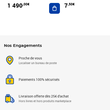
1 490
7
,00€
,50€
Ajouter au panier
Nos Engagements
Proche de vous
Localiser un bureau de poste
Paiements 100% sécurisés
Livraison offerte dès 25€ d'achat
Hors livres et hors produits marketplace