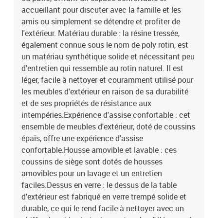
H)Coussin :Couleur : blanc crèmeMatériau de la couverture : tissu
accueillant pour discuter avec la famille et les
(100 % polyester)Matériau de remplissage du coussin de siège :
amis ou simplement se détendre et profiter de
mousseMatériau de remplissage du coussin de dossier : fibre de
l'extérieur. Matériau durable : la résine tressée,
cotonDimensions du coussin de siège : 55 x 55 x 3 cm (l x P x
également connue sous le nom de poly rotin, est
é)Dimensions du coussin de dossier : 55 x 45 x 13 cm (L x l x é) La
un matériau synthétique solide et nécessitant peu
livraison contient :1 x table de jardin1 x tabouret de jardin2 x siège
d'angle2 x siège central6 x coussin de dossier5 x coussin de siège
d'entretien qui ressemble au rotin naturel. Il est
avec housse amovible et lavable
léger, facile à nettoyer et couramment utilisé pour
les meubles d'extérieur en raison de sa durabilité
et de ses propriétés de résistance aux
intempéries.Expérience d'assise confortable : cet
ensemble de meubles d'extérieur, doté de coussins
épais, offre une expérience d'assise
confortable.Housse amovible et lavable : ces
coussins de siège sont dotés de housses
amovibles pour un lavage et un entretien
faciles.Dessus en verre : le dessus de la table
d'extérieur est fabriqué en verre trempé solide et
durable, ce qui le rend facile à nettoyer avec un