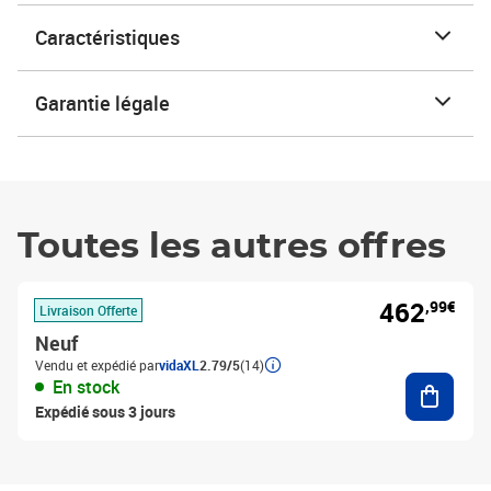
Caractéristiques
Garantie légale
Toutes les autres offres
462
,99€
Livraison Offerte
Neuf
Vendu et expédié par
vidaXL
2.79/5
(14)
Ajouter
En stock
Expédié sous 3 jours