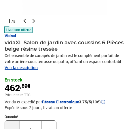
1
/5
Livraison offerte
Vidaxl
vidaXL Salon de jardin avec coussins 6 Pièces
beige résine tressée
Cet ensemble de canapés de jardin est le complément parfait de
votre arrière-cour, terrasse ou patio, offrant un espace confortable
et accueillant pour discuter avec la famille et les amis ou
Voir la description
simplement se détendre et profiter de l'extérieur. Matériau durable :
En stock
la résine tressée, également connue sous le nom de poly rotin, est
462
,89€
un matériau synthétique solide et nécessitant peu d'entretien qui
ressemble au rotin naturel. Il est léger, facile à nettoyer et
Prix unitaire TTC
couramment utilisé pour les meubles d'extérieur en raison de sa
Vendu et expédié par
Réseau Electronique
3.75/5
(106)
durabilité et de ses propriétés de résistance aux
Expédié sous 2 jours
livraison offerte
intempéries.Expérience d'assise confortable : cet ensemble de
meubles d'extérieur, doté de coussins épais, offre une expérience
Quantité : 1
Quantité
d'assise confortable.Housse amovible et lavable : ces coussins de
siège sont dotés de housses amovibles pour un lavage et un