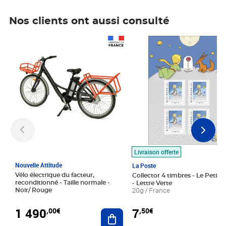
Nos clients ont aussi consulté
Prix 1 490,00€
Prix 7,50€
Livraison offerte
Nouvelle Attitude
La Poste
Vélo électrique du facteur,
Collector 4 timbres - Le Petit P
reconditionné - Taille normale -
- Lettre Verte
Noir/ Rouge
20g / France
1 490
7
,00€
,50€
Ajouter au panier