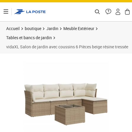
ontenu de la page
Accueil
boutique
Jardin
Meuble Extérieur
Tables et bancs de jardin
vidaXL Salon de jardin avec coussins 6 Pièces beige résine tressée
Prix 462,89€
Prix 4