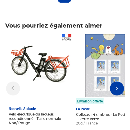
Vous pourriez également aimer
Prix 1 490,00€
Prix 7,50€
Livraison offerte
Nouvelle Attitude
La Poste
Vélo électrique du facteur,
Collector 4 timbres - Le Petit P
reconditionné - Taille normale -
- Lettre Verte
Noir/ Rouge
20g / France