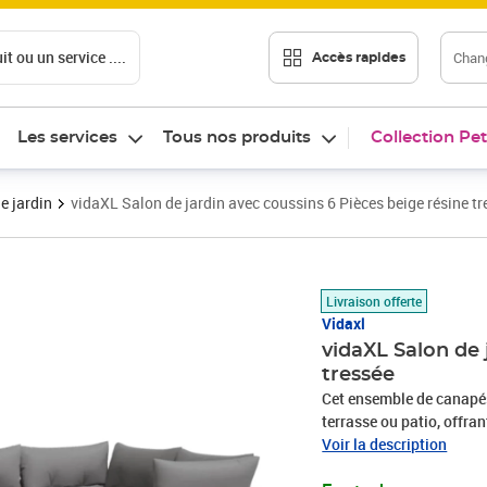
t ou un service ....
Chang
Accès rapides
Les services
Tous nos produits
Collection Pet
e jardin
vidaXL Salon de jardin avec coussins 6 Pièces beige résine tr
Prix 544,96€
Livraison offerte
Vidaxl
vidaXL Salon de 
tressée
Cet ensemble de canapés 
terrasse ou patio, offra
famille et les amis ou si
Voir la description
durable : la résine tres