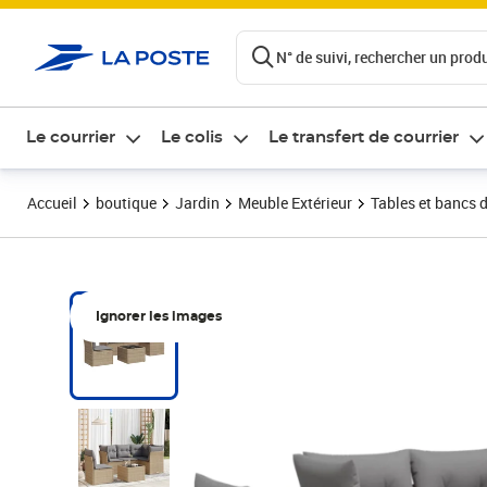
ontenu de la page
N° de suivi, rechercher un produi
Le courrier
Le colis
Le transfert de courrier
Accueil
boutique
Jardin
Meuble Extérieur
Tables et bancs d
Ignorer les images