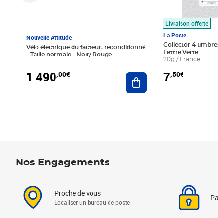
Livraison offerte
La Poste
Nouvelle Attitude
Collector 4 timbres
Vélo électrique du facteur, reconditionné
Lettre Verte
- Taille normale - Noir/ Rouge
20g / France
1 490
7
,00€
,50€
Ajouter au panier
Nos Engagements
Proche de vous
Pa
Localiser un bureau de poste