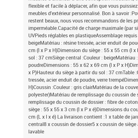
flexible et facile à déplacer, afin que vous puissi
meubles d'extérieur personnalisé. Bon à savoir :Po
restent beaux, nous vous recommandons de les p
imperméable.Capacité de charge maximale (par si
UVPieds réglables en plastiqueAssemblage requis :
beigeMatériau : résine tressée, acier enduit de po
cm (l x P x H)Dimension du siège : 55 x 55 cm (l x 
sol : 37 cmSiège central :Couleur : beigeMatériau : 
poudreDimensions : 55 x 62 x 69 cm (l x P x H)Dim
x P)Hauteur du siège à partir du sol : 37 cmTable :
tressée, acier enduit de poudre, verre trempéDimens
H)Coussin :Couleur : gris clairMatériau de la couve
polyester)Matériau de remplissage du coussin de
remplissage du coussin de dossier : fibre de cot
siège : 55 x 55 x 3 cm (l x P x é)Dimensions du cou
cm (L x l x é) La livraison contient :1 x table de ja
central8 x coussin de dossier5 x coussin de siège
lavable