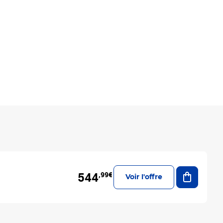
Ajouter a
544
,99€
Voir l'offre