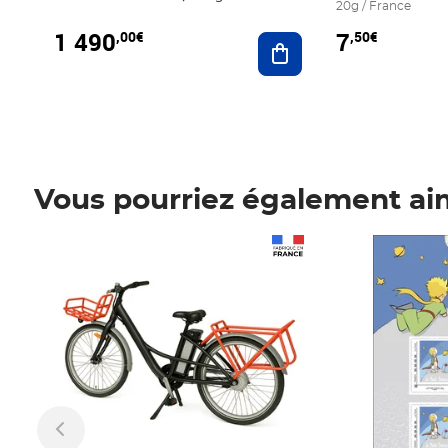
20g / France
1 490
7
,00€
,50€
Ajouter au panier
Vous pourriez également ai
Prix 1 490,00€
Prix 7,50€