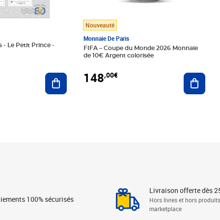
Nouveauté
Monnaie De Paris
 - Le Petit Prince -
FIFA – Coupe du Monde 2026 Monnaie
de 10€ Argent colorisée
148
,00€
Ajouter au panier
Ajoute
Livraison offerte dès 2
iements 100% sécurisés
Hors livres et hors produit
marketplace