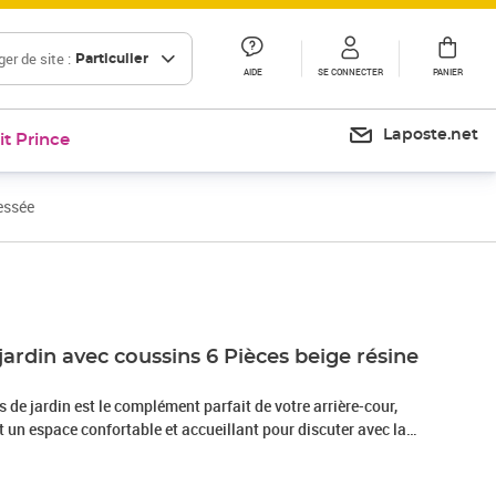
er de site :
Particulier
AIDE
SE CONNECTER
PANIER
Laposte.net
it Prince
essée
Prix 544,99€
jardin avec coussins 6 Pièces beige résine
de jardin est le complément parfait de votre arrière-cour,
nt un espace confortable et accueillant pour discuter avec la
mplement se détendre et profiter de l'extérieur. Matériau
sée, également connue sous le nom de poly rotin, est un