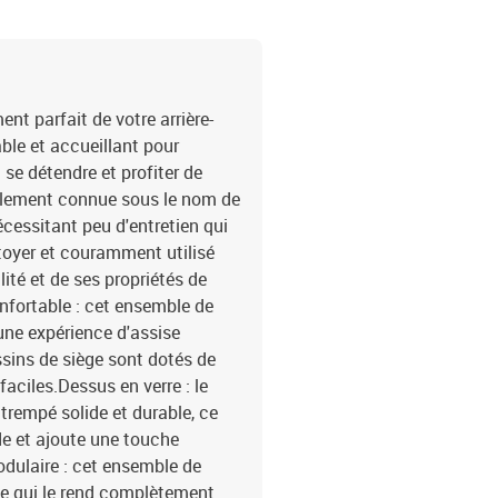
polyester)Matériau de r
remplissage du coussin d
55 x 55 x 3 cm (l x P x é
La livraison contient :1 
de dossier5 x coussin d
t parfait de votre arrière-
able et accueillant pour
 se détendre et profiter de
également connue sous le nom de
écessitant peu d'entretien qui
ettoyer et couramment utilisé
lité et de ses propriétés de
nfortable : cet ensemble de
 une expérience d'assise
sins de siège sont dotés de
aciles.Dessus en verre : le
 trempé solide et durable, ce
de et ajoute une touche
dulaire : cet ensemble de
ce qui le rend complètement