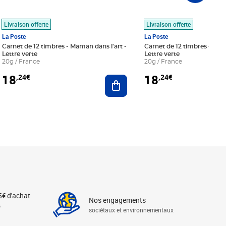
Livraison offerte
Livraison offerte
La Poste
La Poste
Carnet de 12 timbres - Maman dans l'art -
Carnet de 12 timbres - Le bl
Lettre verte
Lettre verte
20g / France
20g / France
18
18
,24€
,24€
r au panier
Ajouter au panier
5€ d'achat
Nos engagements
s
sociétaux et environnementaux