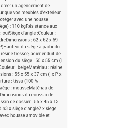
ez créer un agencement de
ur que vos meubles d'extérieur
rotéger avec une housse
ège) : 110 kgRésistance aux
 ouiSiège d'angle :Couleur :
udreDimensions : 62 x 62 x 69
P)Hauteur du siège à partir du
résine tressée, acier enduit de
ension du siège : 55 x 55 cm (l
Couleur : beigeMatériau : résine
ions : 55 x 55 x 37 cm (l x P x
rture : tissu (100 %
 siège : mousseMatériau de
onDimensions du coussin de
ssin de dossier : 55 x 45 x 13
rdin3 x siège d'angle2 x siège
 avec housse amovible et