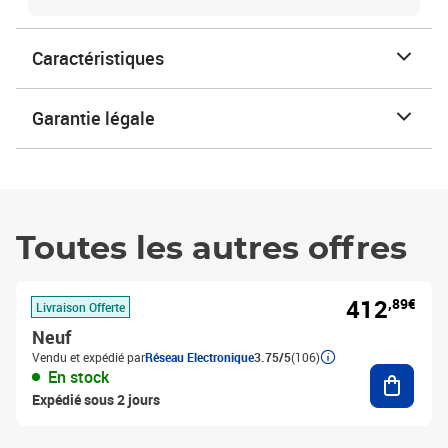
Caractéristiques
Garantie légale
Toutes les autres offres
412
,89€
Livraison Offerte
Neuf
Vendu et expédié par
Réseau Electronique
3.75/5
(106)
Ajouter
En stock
Expédié sous 2 jours