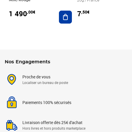
20g / France
1 490
7
,00€
,50€
Ajouter au panier
Nos Engagements
Proche de vous
Localiser un bureau de poste
Paiements 100% sécurisés
Livraison offerte dès 25€ d'achat
Hors livres et hors produits marketplace