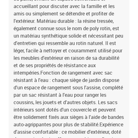
: 55 cmCoussin :Couleur : gris clairMatériau de la couverture :
accueillant pour discuter avec la famille et les
tissu (100 % polyester)Matériau de remplissage du coussin de
amis ou simplement se détendre et profiter de
siège : mousseMatériau de remplissage du coussin de dossier :
l'extérieur. Matériau durable : la résine tressée,
fibre de cotonDimensions du coussin de siège : 55 x 55 x 3 cm (l x
également connue sous le nom de poly rotin, est
P x é)Dimensions du coussin de dossier : 55 x 45 x 13 cm (L x l x
un matériau synthétique solide et nécessitant peu
é)La livraison contient :4 x siège central incluant une fonction de
rangement avec un sac résistant à l'eau2 x canapé d'accoudoir
d'entretien qui ressemble au rotin naturel. Il est
avec fonction de rangement et sac résistant à l'eau6 x coussin de
léger, facile à nettoyer et couramment utilisé pour
dossier6 x coussin de siège avec housse amovible et lavable
les meubles d'extérieur en raison de sa durabilité
et de ses propriétés de résistance aux
intempéries.Fonction de rangement avec sac
résistant à l'eau : chaque siège de jardin dispose
d'un espace de rangement sous l'assise, complété
par un sac résistant à l'eau pour ranger les
coussins, les jouets et d'autres objets. Les sacs
intérieurs sont dotés d'un couvercle et peuvent
être solidement fixés aux sièges à l'aide de bandes
auto-agrippantes pour plus de stabilité.Expérience
d'assise confortable : ce mobilier d'extérieur, doté