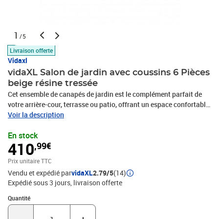
1
/5
Livraison offerte
Vidaxl
vidaXL Salon de jardin avec coussins 6 Pièces
beige résine tressée
Cet ensemble de canapés de jardin est le complément parfait de
votre arrière-cour, terrasse ou patio, offrant un espace confortable
et accueillant pour discuter avec la famille et les amis ou
Voir la description
simplement se détendre et profiter de l'extérieur. Matériau durable :
En stock
la résine tressée, également connue sous le nom de poly rotin, est
410
,99€
un matériau synthétique solide et nécessitant peu d'entretien qui
ressemble au rotin naturel. Il est léger, facile à nettoyer et
Prix unitaire TTC
couramment utilisé pour les meubles d'extérieur en raison de sa
Vendu et expédié par
vidaXL
2.79/5
(14)
durabilité et de ses propriétés de résistance aux
Expédié sous 3 jours
livraison offerte
intempéries.Fonction de rangement avec sac résistant à l'eau :
chaque siège de jardin dispose d'un espace de rangement sous
Quantité : 1
Quantité
l'assise, complété par un sac résistant à l'eau pour ranger les
coussins, les jouets et d'autres objets. Les sacs intérieurs sont