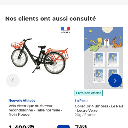
Nos clients ont aussi consulté
Prix 1 490,00€
Prix 7,50€
Livraison offerte
Nouvelle Attitude
La Poste
Vélo électrique du facteur,
Collector 4 timbres - Le Petit P
reconditionné - Taille normale -
- Lettre Verte
Noir/ Rouge
20g / France
1 490
7
,00€
,50€
Ajouter au panier