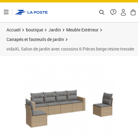
ontenu de la page
Accueil
boutique
Jardin
Meuble Extérieur
Canapés et fauteuils de jardin
vidaXL Salon de jardin avec coussins 6 Pièces beige résine tressée
Prix 410,99€
Prix 4