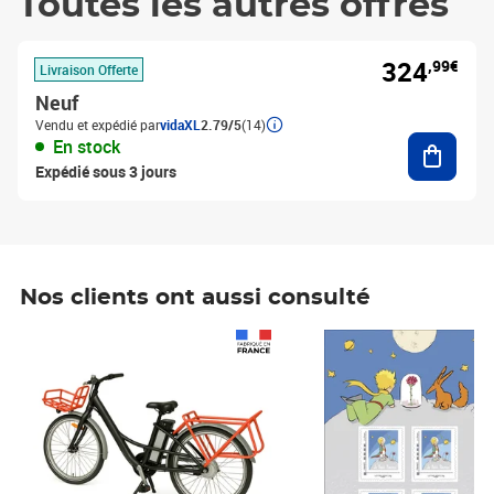
Toutes les autres offres
324
,99€
Livraison Offerte
Neuf
Vendu et expédié par
vidaXL
2.79/5
(14)
Ajouter
En stock
Expédié sous 3 jours
Nos clients ont aussi consulté
Prix 1 490,00€
Prix 7,50€