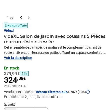
1
/5
Livraison offerte
Vidaxl
vidaXL Salon de jardin avec coussins 5 Pièces
marron résine tressée
Cet ensemble de canapés de jardin est le complément parfait de
votre arrière-cour, terrasse ou patio, offrant un espace confortable
et accueillant pour discuter avec la famille et les amis ou
Voir la description
simplement se détendre et profiter de l'extérieur. Matériau durable :
En stock
la résine tressée, également connue sous le nom de poly rotin, est
379,99 €
un matériau synthétique solide et nécessitant peu d'entretien qui
-14%
324
,89€
ressemble au rotin naturel. Il est léger, facile à nettoyer et
couramment utilisé pour les meubles d'extérieur en raison de sa
Prix unitaire TTC
durabilité et de ses propriétés de résistance aux
Vendu et expédié par
Réseau Electronique
3.75/5
(106)
intempéries.Expérience d'assise confortable : cet ensemble de
Expédié sous 2 jours
livraison offerte
meubles d'extérieur, doté de coussins épais, offre une expérience
Quantité : 1
d'assise confortable.Housse amovible et lavable : ces coussins de
Quantité
siège sont dotés de housses amovibles pour un lavage et un