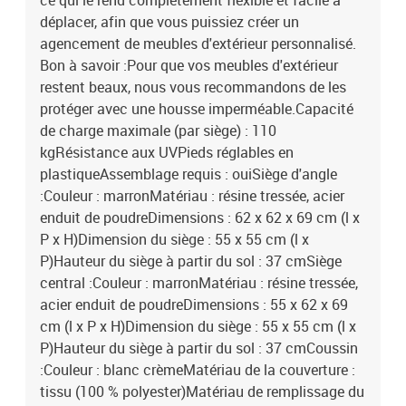
ce qui le rend complètement flexible et facile à
déplacer, afin que vous puissiez créer un
agencement de meubles d'extérieur personnalisé.
Bon à savoir :Pour que vos meubles d'extérieur
restent beaux, nous vous recommandons de les
protéger avec une housse imperméable.Capacité
de charge maximale (par siège) : 110
kgRésistance aux UVPieds réglables en
plastiqueAssemblage requis : ouiSiège d'angle
:Couleur : marronMatériau : résine tressée, acier
enduit de poudreDimensions : 62 x 62 x 69 cm (l x
P x H)Dimension du siège : 55 x 55 cm (l x
P)Hauteur du siège à partir du sol : 37 cmSiège
central :Couleur : marronMatériau : résine tressée,
acier enduit de poudreDimensions : 55 x 62 x 69
cm (l x P x H)Dimension du siège : 55 x 55 cm (l x
P)Hauteur du siège à partir du sol : 37 cmCoussin
:Couleur : blanc crèmeMatériau de la couverture :
tissu (100 % polyester)Matériau de remplissage du