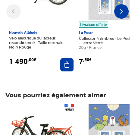
Livraison offerte
Nouvelle Attitude
La Poste
Vélo électrique du facteur,
Collector 4 timbres - Le Petit P
reconditionné - Taille normale -
- Lettre Verte
Noir/ Rouge
20g / France
1 490
7
,00€
,50€
Ajouter au panier
Vous pourriez également aimer
Prix 1 490,00€
Prix 7,50€