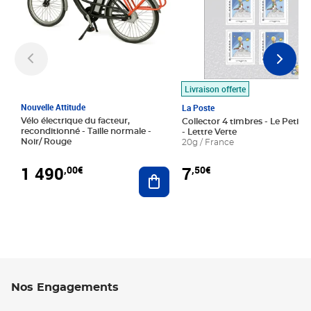
Livraison offerte
Nouvelle Attitude
La Poste
Vélo électrique du facteur,
Collector 4 timbres - Le Petit P
reconditionné - Taille normale -
- Lettre Verte
Noir/ Rouge
20g / France
1 490
7
,00€
,50€
Ajouter au panier
Nos Engagements