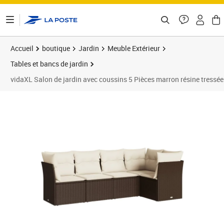
ontenu de la page
Accueil
boutique
Jardin
Meuble Extérieur
Tables et bancs de jardin
vidaXL Salon de jardin avec coussins 5 Pièces marron résine tressée
Prix barré 379,99 €
Prix 324,89€
Prix 3