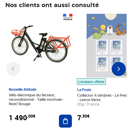
Nos clients ont aussi consulté
Prix 1 490,00€
Prix 7,50€
Livraison offerte
Nouvelle Attitude
La Poste
Vélo électrique du facteur,
Collector 4 timbres - Le Petit P
reconditionné - Taille normale -
- Lettre Verte
Noir/ Rouge
20g / France
1 490
7
,00€
,50€
Ajouter au panier