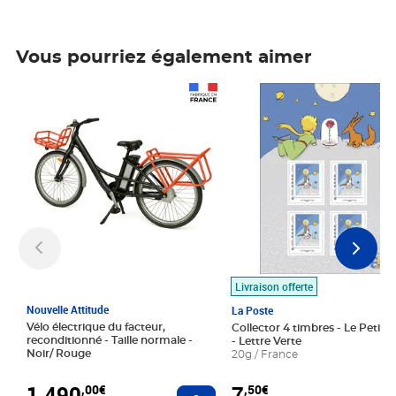
Vous pourriez également aimer
Prix 1 490,00€
Prix 7,50€
Livraison offerte
Nouvelle Attitude
La Poste
Vélo électrique du facteur,
Collector 4 timbres - Le Petit P
reconditionné - Taille normale -
- Lettre Verte
Noir/ Rouge
20g / France
1 490
7
,00€
,50€
Ajouter au panier