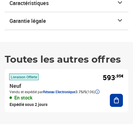
Caractéristiques
Garantie légale
Toutes les autres offres
593
,95€
Livraison Offerte
Neuf
Vendu et expédié par
Réseau Electronique
3.75/5
(106)
Ajouter
En stock
Expédié sous 2 jours