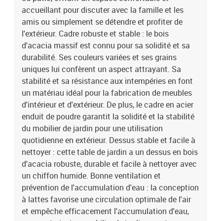
polyester)Matériau de remplissage du coussin de siège :
accueillant pour discuter avec la famille et les
mousseMatériau de remplissage du coussin de dossier :
amis ou simplement se détendre et profiter de
fibreDimensions du coussin de siège : 66 x 66 x 6 cm (l x P x
l'extérieur. Cadre robuste et stable : le bois
é)Dimensions du coussin de dossier(L) : 67 x 45 x 15 cm (L x l x
d'acacia massif est connu pour sa solidité et sa
é)Dimensions du coussin de dossier (S) : 52 x 45 x 15 cm (L x l x
durabilité. Ses couleurs variées et ses grains
é)La livraison contient :2 x siège d'angle2 x canapé avec
accoudoirs1 x table de jardin6 x coussin de dossier4 x coussin de
uniques lui confèrent un aspect attrayant. Sa
siège avec housse amovible et lavable
stabilité et sa résistance aux intempéries en font
un matériau idéal pour la fabrication de meubles
d'intérieur et d'extérieur. De plus, le cadre en acier
enduit de poudre garantit la solidité et la stabilité
du mobilier de jardin pour une utilisation
quotidienne en extérieur. Dessus stable et facile à
nettoyer : cette table de jardin a un dessus en bois
d'acacia robuste, durable et facile à nettoyer avec
un chiffon humide. Bonne ventilation et
prévention de l'accumulation d'eau : la conception
à lattes favorise une circulation optimale de l'air
et empêche efficacement l'accumulation d'eau,