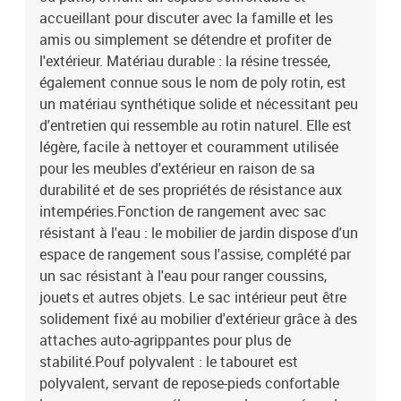
24,5 x 23,5 cm (L x l)Siège central :Couleur : beigeMatériau : résine
accueillant pour discuter avec la famille et les
tressée, acier enduit de poudreDimensions : 55 x 62 x 69 cm (l x P x
amis ou simplement se détendre et profiter de
H)Dimension du siège : 55 x 55 cm (l x P)Hauteur du siège à partir
l'extérieur. Matériau durable : la résine tressée,
du sol (sans coussin) : 37 cmRepose-pieds :Couleur :
également connue sous le nom de poly rotin, est
beigeMatériau : résine tressée, acier enduit de poudreDimensions :
un matériau synthétique solide et nécessitant peu
55 x 55 x 37 cm (l x P x H)Coussin :Couleur : blanc crèmeMatériau
de la couverture : tissu (100 % polyester)Matériau de remplissage
d'entretien qui ressemble au rotin naturel. Elle est
du coussin de siège : mousseMatériau de remplissage du coussin
légère, facile à nettoyer et couramment utilisée
de dossier : fibre de cotonDimensions du coussin de siège : 55 x 55
pour les meubles d'extérieur en raison de sa
x 3 cm (l x P x é)Dimensions du coussin de dossier : 55 x 45 x 13
durabilité et de ses propriétés de résistance aux
cm (L x l x é) La livraison contient :2 x canapé d'accoudoir avec
intempéries.Fonction de rangement avec sac
fonction de rangement et sac résistant à l'eau2 x siège central
résistant à l'eau : le mobilier de jardin dispose d'un
incluant une fonction de rangement avec un sac résistant à l'eau1
espace de rangement sous l'assise, complété par
x repose-pied avec fonction de rangement4 x coussin de dossier5 x
coussin de siège avec housse amovible et lavable
un sac résistant à l'eau pour ranger coussins,
jouets et autres objets. Le sac intérieur peut être
solidement fixé au mobilier d'extérieur grâce à des
attaches auto-agrippantes pour plus de
stabilité.Pouf polyvalent : le tabouret est
polyvalent, servant de repose-pieds confortable