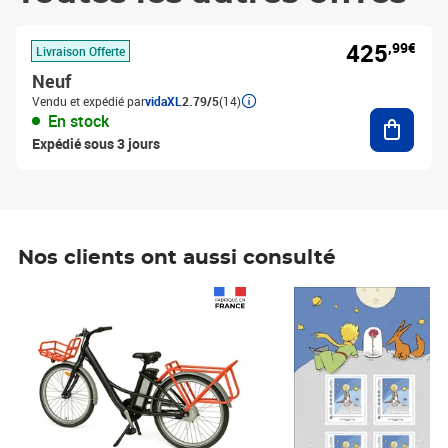
425
,99€
Livraison Offerte
Neuf
Vendu et expédié par
vidaXL
2.79/5
(14)
Ajouter
En stock
Expédié sous 3 jours
Nos clients ont aussi consulté
Prix 1 490,00€
Prix 7,50€