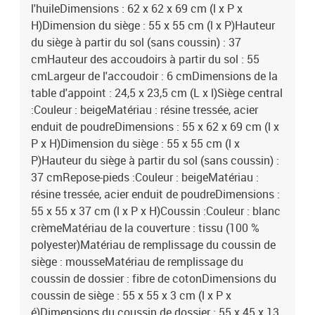
l'huileDimensions : 62 x 62 x 69 cm (l x P x
H)Dimension du siège : 55 x 55 cm (l x P)Hauteur
du siège à partir du sol (sans coussin) : 37
cmHauteur des accoudoirs à partir du sol : 55
cmLargeur de l'accoudoir : 6 cmDimensions de la
table d'appoint : 24,5 x 23,5 cm (L x l)Siège central
:Couleur : beigeMatériau : résine tressée, acier
enduit de poudreDimensions : 55 x 62 x 69 cm (l x
P x H)Dimension du siège : 55 x 55 cm (l x
P)Hauteur du siège à partir du sol (sans coussin) :
37 cmRepose-pieds :Couleur : beigeMatériau :
résine tressée, acier enduit de poudreDimensions :
55 x 55 x 37 cm (l x P x H)Coussin :Couleur : blanc
crèmeMatériau de la couverture : tissu (100 %
polyester)Matériau de remplissage du coussin de
siège : mousseMatériau de remplissage du
coussin de dossier : fibre de cotonDimensions du
coussin de siège : 55 x 55 x 3 cm (l x P x
é)Dimensions du coussin de dossier : 55 x 45 x 13