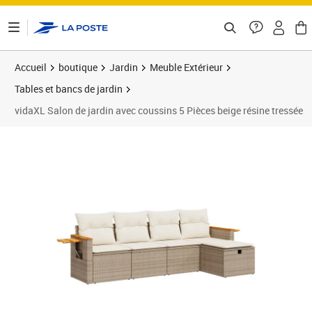
ontenu de la page
Accueil
boutique
Jardin
Meuble Extérieur
Tables et bancs de jardin
vidaXL Salon de jardin avec coussins 5 Pièces beige résine tressée
Prix 425,89€
Prix 4