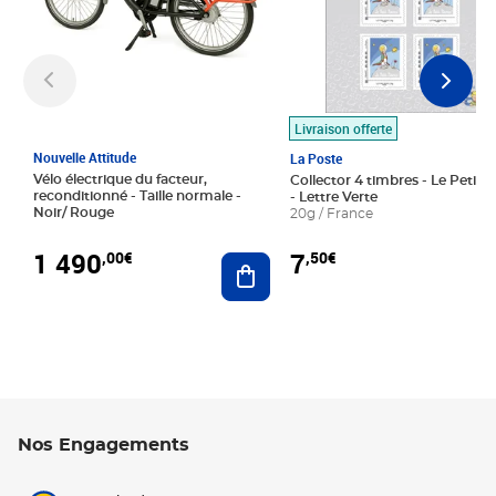
Livraison offerte
Nouvelle Attitude
La Poste
Vélo électrique du facteur,
Collector 4 timbres - Le Petit P
reconditionné - Taille normale -
- Lettre Verte
Noir/ Rouge
20g / France
1 490
7
,00€
,50€
Ajouter au panier
Nos Engagements