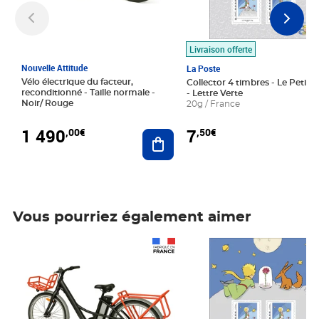
Livraison offerte
Nouvelle Attitude
La Poste
Vélo électrique du facteur,
Collector 4 timbres - Le Petit P
reconditionné - Taille normale -
- Lettre Verte
Noir/ Rouge
20g / France
1 490
7
,00€
,50€
Ajouter au panier
Vous pourriez également aimer
Prix 1 490,00€
Prix 7,50€