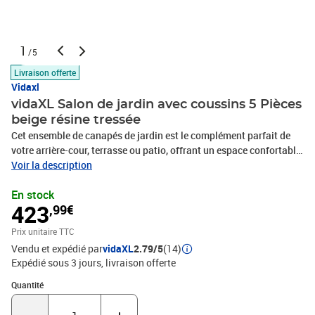
1
/5
Livraison offerte
Vidaxl
vidaXL Salon de jardin avec coussins 5 Pièces
beige résine tressée
Cet ensemble de canapés de jardin est le complément parfait de
votre arrière-cour, terrasse ou patio, offrant un espace confortable
et accueillant pour discuter avec la famille et les amis ou
Voir la description
simplement se détendre et profiter de l'extérieur. Matériau durable :
En stock
la résine tressée, également connue sous le nom de poly rotin, est
423
,99€
un matériau synthétique solide et nécessitant peu d'entretien qui
ressemble au rotin naturel. Il est léger, facile à nettoyer et
Prix unitaire TTC
couramment utilisé pour les meubles d'extérieur en raison de sa
Vendu et expédié par
vidaXL
2.79/5
(14)
durabilité et de ses propriétés de résistance aux
Expédié sous 3 jours
livraison offerte
intempéries.Fonction de rangement avec sac résistant à l'eau :
chaque siège de jardin dispose d'un espace de rangement sous
Quantité : 1
Quantité
l'assise, complété par un sac résistant à l'eau pour ranger les
coussins, les jouets et d'autres objets. Les sacs intérieurs sont