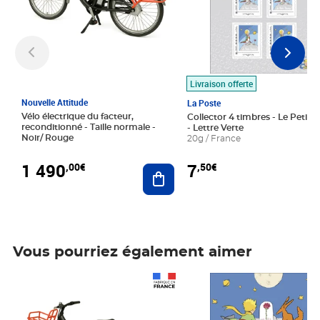
Livraison offerte
Nouvelle Attitude
La Poste
Vélo électrique du facteur,
Collector 4 timbres - Le Petit P
reconditionné - Taille normale -
- Lettre Verte
Noir/ Rouge
20g / France
1 490
7
,00€
,50€
Ajouter au panier
Vous pourriez également aimer
Prix 1 490,00€
Prix 7,50€