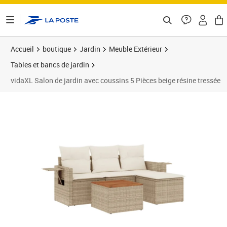
ontenu de la page
Accueil
boutique
Jardin
Meuble Extérieur
Tables et bancs de jardin
vidaXL Salon de jardin avec coussins 5 Pièces beige résine tressée
Prix 423,99€
Prix 4