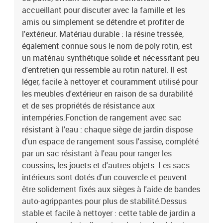
cmHauteur des accoudoirs à partir du sol : 55 cmRepose-pied
accueillant pour discuter avec la famille et les
:Couleur : beigeMatériau : résine tressée, acier enduit de
amis ou simplement se détendre et profiter de
poudreDimensions : 55 x 55 x 37 cm (l x P x H)Dimension du siège :
l'extérieur. Matériau durable : la résine tressée,
55 x 55 cm (l x P)Hauteur du siège à partir du sol : 37 cmTable
également connue sous le nom de poly rotin, est
:Couleur : beigeMatériau : résine tressée, acier enduit de poudre,
un matériau synthétique solide et nécessitant peu
bois d'acacia massif avec finition à l'huileDimensions : 55 x 55 x
37 cm (L x l x H)Coussin :Couleur : blanc crème Matériau de la
d'entretien qui ressemble au rotin naturel. Il est
couverture : tissu (100 % polyester)Matériau de remplissage du
léger, facile à nettoyer et couramment utilisé pour
coussin de siège : mousseMatériau de remplissage du coussin de
les meubles d'extérieur en raison de sa durabilité
dossier : fibre de cotonDimensions du coussin de siège : 55 x 55 x
et de ses propriétés de résistance aux
3 cm (l x P x é)Dimensions du coussin de dossier : 55 x 45 x 13 cm
intempéries.Fonction de rangement avec sac
(L x l x é)La livraison contient :1 x siège central incluant une
résistant à l'eau : chaque siège de jardin dispose
fonction de rangement avec un sac résistant à l'eau2 x canapé
d'un espace de rangement sous l'assise, complété
d'accoudoir avec fonction de rangement et sac résistant à l'eau1 x
repose-pieds incluant une fonction de rangement avec un sac
par un sac résistant à l'eau pour ranger les
résistant à l'eau1 x table de jardin3 x coussin de dossier4 x coussin
coussins, les jouets et d'autres objets. Les sacs
de siège avec housse amovible et lavable
intérieurs sont dotés d'un couvercle et peuvent
être solidement fixés aux sièges à l'aide de bandes
auto-agrippantes pour plus de stabilité.Dessus
stable et facile à nettoyer : cette table de jardin a