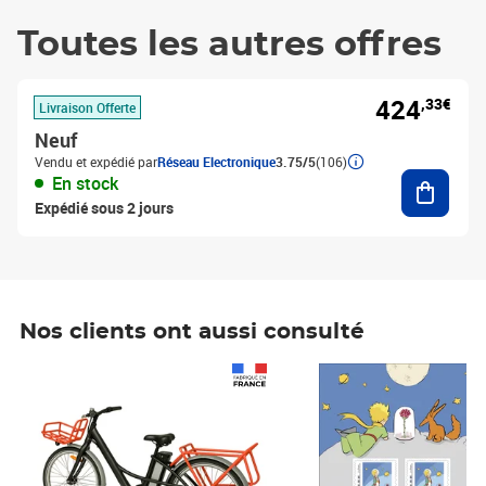
Toutes les autres offres
424
,33€
Livraison Offerte
Neuf
Vendu et expédié par
Réseau Electronique
3.75/5
(106)
Ajouter
En stock
Expédié sous 2 jours
Nos clients ont aussi consulté
Prix 1 490,00€
Prix 7,50€