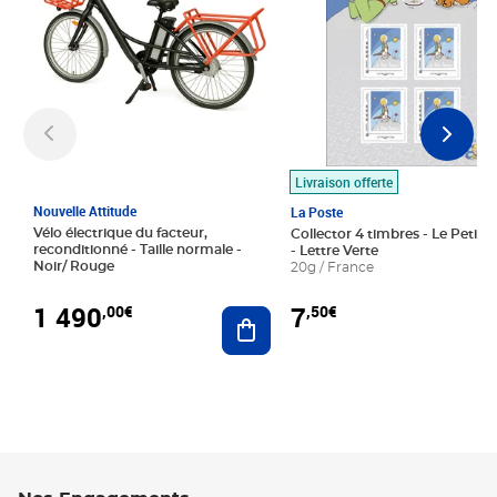
Livraison offerte
Nouvelle Attitude
La Poste
Vélo électrique du facteur,
Collector 4 timbres - Le Petit P
reconditionné - Taille normale -
- Lettre Verte
Noir/ Rouge
20g / France
1 490
7
,00€
,50€
Ajouter au panier