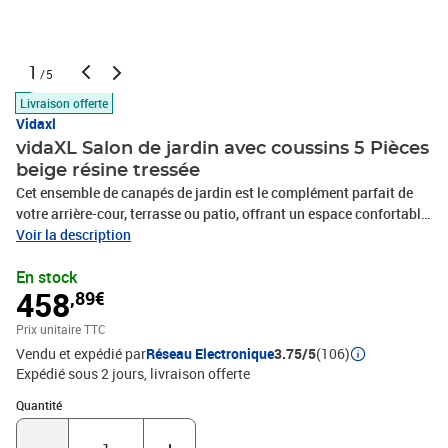
1
/5
Livraison offerte
Vidaxl
vidaXL Salon de jardin avec coussins 5 Pièces
beige résine tressée
Cet ensemble de canapés de jardin est le complément parfait de
votre arrière-cour, terrasse ou patio, offrant un espace confortable
et accueillant pour discuter avec la famille et les amis ou
Voir la description
simplement se détendre et profiter de l'extérieur. Matériau durable :
En stock
la résine tressée, également connue sous le nom de poly rotin, est
458
,89€
un matériau synthétique solide et nécessitant peu d'entretien qui
ressemble au rotin naturel. Il est léger, facile à nettoyer et
Prix unitaire TTC
couramment utilisé pour les meubles d'extérieur en raison de sa
Vendu et expédié par
Réseau Electronique
3.75/5
(106)
durabilité et de ses propriétés de résistance aux
Expédié sous 2 jours
livraison offerte
intempéries.Fonction de rangement avec sac résistant à l'eau : le
mobilier de jardin dispose d'un espace de rangement sous l'assise,
Quantité : 1
Quantité
complété par un sac résistant à l'eau pour ranger coussins, jouets
et autres objets. Le sac intérieur peut être solidement fixé au