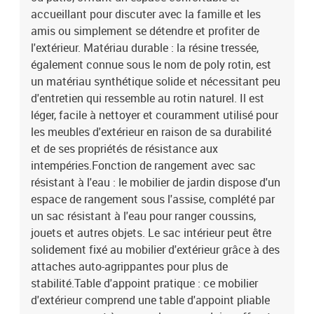
accoudoir en bois d'acacia :Couleur : beigeMatériau : résine
accueillant pour discuter avec la famille et les
tressée, acier enduit de poudre, bois d'acacia massif avec finition à
amis ou simplement se détendre et profiter de
l'huileDimensions : 62 x 62 x 69 cm (l x P x H)Dimension du siège :
l'extérieur. Matériau durable : la résine tressée,
55 x 55 cm (l x P)Hauteur du siège à partir du sol : 37 cmHauteur
également connue sous le nom de poly rotin, est
des accoudoirs à partir du sol : 55 cmDimensions de la table
un matériau synthétique solide et nécessitant peu
d'appoint : 24,5 x 23,5 cm (L x l)Table :Couleur : beigeMatériau :
résine tressée, acier enduit de poudre, bois d'acacia massif avec
d'entretien qui ressemble au rotin naturel. Il est
finition à l'huileDimensions : 55 x 55 x 37 cm (L x l x H)Coussin
léger, facile à nettoyer et couramment utilisé pour
:Couleur : blanc crèmeMatériau de la couverture : tissu (100 %
les meubles d'extérieur en raison de sa durabilité
polyester)Matériau de remplissage du coussin de siège :
et de ses propriétés de résistance aux
mousseMatériau de remplissage du coussin de dossier : fibre de
intempéries.Fonction de rangement avec sac
cotonDimensions du coussin de siège : 55 x 55 x 3 cm (l x P x
résistant à l'eau : le mobilier de jardin dispose d'un
é)Dimensions du coussin de dossier : 55 x 45 x 13 cm (L x l x é)La
espace de rangement sous l'assise, complété par
livraison contient :1 x table de jardin1 x siège d'angle avec
accoudoir en rotin comprenant une fonction de rangement avec un
un sac résistant à l'eau pour ranger coussins,
sac résistant à l'eau1 x siège central incluant une fonction de
jouets et autres objets. Le sac intérieur peut être
rangement avec un sac résistant à l'eau2 x siège d'angle avec
solidement fixé au mobilier d'extérieur grâce à des
accoudoir en acacia comprenant une fonction de rangement avec
attaches auto-agrippantes pour plus de
un sac résistant à l'eau5 x coussin de dossier4 x coussin de siège
stabilité.Table d'appoint pratique : ce mobilier
avec housse amovible et lavable
d'extérieur comprend une table d'appoint pliable