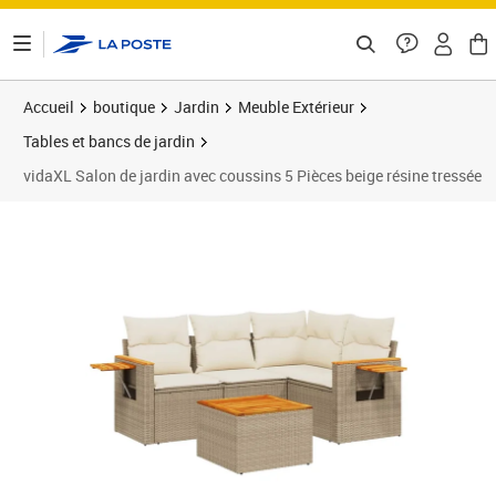
ontenu de la page
Accueil
boutique
Jardin
Meuble Extérieur
Tables et bancs de jardin
vidaXL Salon de jardin avec coussins 5 Pièces beige résine tressée
Prix 458,89€
Prix 4