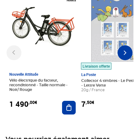
Livraison offerte
Nouvelle Attitude
La Poste
Vélo électrique du facteur,
Collector 4 timbres - Le Petit P
reconditionné - Taille normale -
- Lettre Verte
Noir/ Rouge
20g / France
1 490
7
,00€
,50€
Ajouter au panier