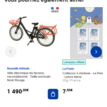
Vous pourriez également aimer
Prix 1 490,00€
Prix 7,50€
Livraison offerte
Nouvelle Attitude
La Poste
Vélo électrique du facteur,
Collector 4 timbres - Le Petit P
reconditionné - Taille normale -
- Lettre Verte
Noir/ Rouge
20g / France
1 490
7
,00€
,50€
Ajouter au panier