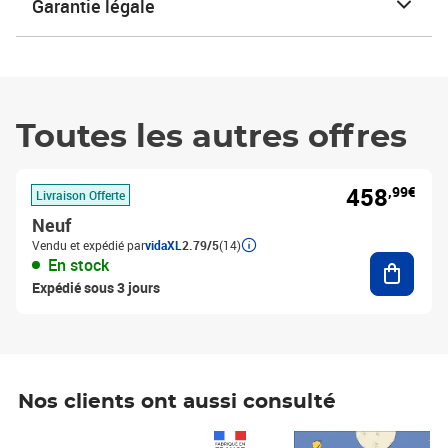
Garantie légale
Toutes les autres offres
458
,99€
Livraison Offerte
Neuf
Vendu et expédié par
vidaXL
2.79/5
(14)
Ajouter
En stock
Expédié sous 3 jours
Nos clients ont aussi consulté
Prix 1 490,00€
Prix 7,50€