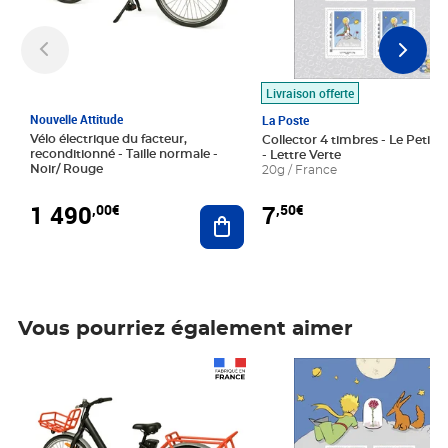
Livraison offerte
Nouvelle Attitude
La Poste
Vélo électrique du facteur,
Collector 4 timbres - Le Petit P
reconditionné - Taille normale -
- Lettre Verte
Noir/ Rouge
20g / France
1 490
7
,00€
,50€
Ajouter au panier
Vous pourriez également aimer
Prix 1 490,00€
Prix 7,50€