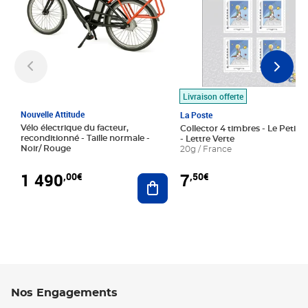
Livraison offerte
Nouvelle Attitude
La Poste
Vélo électrique du facteur,
Collector 4 timbres - Le Petit P
reconditionné - Taille normale -
- Lettre Verte
Noir/ Rouge
20g / France
1 490
7
,00€
,50€
Ajouter au panier
Nos Engagements