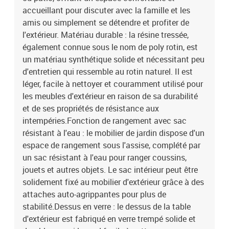
résine tressée, acier enduit de poudreDimensions : 83 x 62 x 69 cm
accueillant pour discuter avec la famille et les
(l x P x H)Dimension du siège : 55 x 55 cm (l x P)Hauteur du siège à
amis ou simplement se détendre et profiter de
partir du sol : 37 cmHauteur des accoudoirs à partir du sol : 55
l'extérieur. Matériau durable : la résine tressée,
cmTable :Couleur : beigeMatériau : résine tressée, acier enduit de
également connue sous le nom de poly rotin, est
poudre, verre trempéDimensions : 55 x 55 x 37 cm (L x l x
un matériau synthétique solide et nécessitant peu
H)Coussin :Couleur : gris clairMatériau de la couverture : tissu
(100 % polyester)Matériau de remplissage du coussin de siège :
d'entretien qui ressemble au rotin naturel. Il est
mousseMatériau de remplissage du coussin de dossier : fibre de
léger, facile à nettoyer et couramment utilisé pour
cotonDimensions du coussin de siège : 55 x 55 x 3 cm (l x P x
les meubles d'extérieur en raison de sa durabilité
é)Dimensions du coussin de dossier : 55 x 45 x 13 cm (L x l x é)La
et de ses propriétés de résistance aux
livraison contient :1 x table de jardin1 x siège d'angle avec
intempéries.Fonction de rangement avec sac
fonction de rangement et sac résistant à l'eau1 x siège central
résistant à l'eau : le mobilier de jardin dispose d'un
incluant une fonction de rangement avec un sac résistant à l'eau2
espace de rangement sous l'assise, complété par
x canapé d'accoudoir avec fonction de rangement et sac résistant
à l'eau5 x coussin de dossier4 x coussin de siège avec housse
un sac résistant à l'eau pour ranger coussins,
amovible et lavable
jouets et autres objets. Le sac intérieur peut être
solidement fixé au mobilier d'extérieur grâce à des
attaches auto-agrippantes pour plus de
stabilité.Dessus en verre : le dessus de la table
d'extérieur est fabriqué en verre trempé solide et