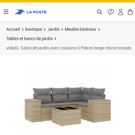
ontenu de la page
Accueil
boutique
Jardin
Meuble Extérieur
Tables et bancs de jardin
vidaXL Salon de jardin avec coussins 5 Pièces beige résine tressée
Prix 434,89€
Prix 4