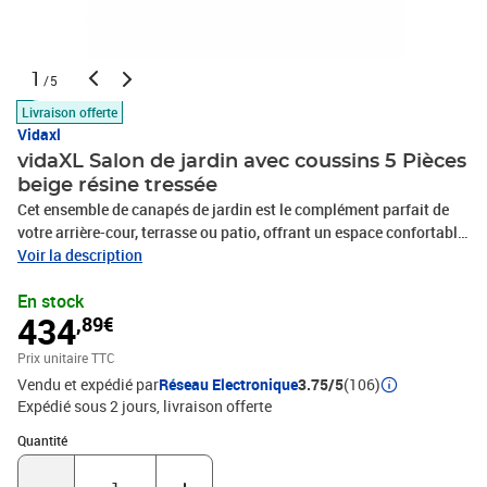
1
/5
Livraison offerte
Vidaxl
vidaXL Salon de jardin avec coussins 5 Pièces
beige résine tressée
Cet ensemble de canapés de jardin est le complément parfait de
votre arrière-cour, terrasse ou patio, offrant un espace confortable
et accueillant pour discuter avec la famille et les amis ou
Voir la description
simplement se détendre et profiter de l'extérieur. Matériau durable :
En stock
la résine tressée, également connue sous le nom de poly rotin, est
434
,89€
un matériau synthétique solide et nécessitant peu d'entretien qui
ressemble au rotin naturel. Il est léger, facile à nettoyer et
Prix unitaire TTC
couramment utilisé pour les meubles d'extérieur en raison de sa
Vendu et expédié par
Réseau Electronique
3.75/5
(106)
durabilité et de ses propriétés de résistance aux
Expédié sous 2 jours
livraison offerte
intempéries.Fonction de rangement avec sac résistant à l'eau : le
mobilier de jardin dispose d'un espace de rangement sous l'assise,
Quantité : 1
Quantité
complété par un sac résistant à l'eau pour ranger coussins, jouets
et autres objets. Le sac intérieur peut être solidement fixé au