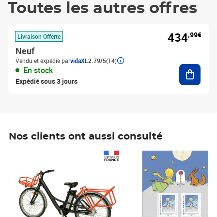
Toutes les autres offres
434
,99€
Livraison Offerte
Neuf
Vendu et expédié par
vidaXL
2.79/5
(14)
Ajouter
En stock
Expédié sous 3 jours
Nos clients ont aussi consulté
Prix 1 490,00€
Prix 7,50€