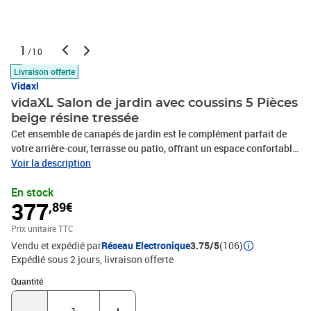
1
/10
Livraison offerte
Vidaxl
vidaXL Salon de jardin avec coussins 5 Pièces
beige résine tressée
Cet ensemble de canapés de jardin est le complément parfait de
votre arrière-cour, terrasse ou patio, offrant un espace confortable
et accueillant pour discuter avec la famille et les amis ou
Voir la description
simplement se détendre et profiter de l'extérieur. Matériau durable :
En stock
la résine tressée, également connue sous le nom de poly rotin, est
377
,89€
un matériau synthétique solide et nécessitant peu d'entretien qui
ressemble au rotin naturel. Il est léger, facile à nettoyer et
Prix unitaire TTC
couramment utilisé pour les meubles d'extérieur en raison de sa
Vendu et expédié par
Réseau Electronique
3.75/5
(106)
durabilité et de ses propriétés de résistance aux intempéries.Table
Expédié sous 2 jours
livraison offerte
d'appoint pratique : ce mobilier d'extérieur comprend une table
d'appoint pliable avec un ressort à gaz sur les accoudoirs, offrant
Quantité : 1
Quantité
un endroit pratique pour garder vos essentiels à portée de
main.Dessus stable et facile à nettoyer : cette table de jardin a un