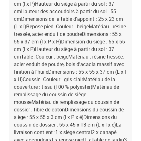
cm (l x P)Hauteur du siège à partir du sol : 37
cmHauteur des accoudoirs à partir du sol : 55
cmDimensions de la table d'appoint : 25 x 23 cm
(L x l)Repose-pied :Couleur : beigeMatériau : résine
tressée, acier enduit de poudreDimensions : 55 x
55 x 37 cm (l x P x H)Dimension du siège : 55 x 55
cm (l x P)Hauteur du siège à partir du sol : 37
cmTable :Couleur : beigeMatériau : résine tressée,
acier enduit de poudre, bois d'acacia massif avec
finition à l'huileDimensions : 55 x 55 x 37 cm (L x l
x H)Coussin :Couleur : gris clairMatériau de la
couverture : tissu (100 % polyester)Matériau de
remplissage du coussin de siège :
mousseMatériau de remplissage du coussin de
dossier : fibre de cotonDimensions du coussin de
siège : 55 x 55 x 3 cm (l x P x é)Dimensions du
coussin de dossier : 55 x 45 x 13 cm (L x l x é)La
livraison contient :1 x siège central2 x canapé
avec accoudoirs1 x repose-pied1 x table de jardin3