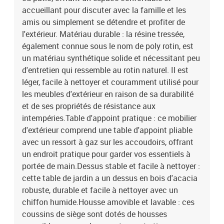
55 x 55 cm (l x P)Hauteur du siège à partir du sol : 37 cmTable
accueillant pour discuter avec la famille et les
:Couleur : beigeMatériau : résine tressée, acier enduit de poudre,
amis ou simplement se détendre et profiter de
bois d'acacia massif avec finition à l'huileDimensions : 55 x 55 x
l'extérieur. Matériau durable : la résine tressée,
37 cm (L x l x H)Coussin :Couleur : gris clairMatériau de la
également connue sous le nom de poly rotin, est
couverture : tissu (100 % polyester)Matériau de remplissage du
un matériau synthétique solide et nécessitant peu
coussin de siège : mousseMatériau de remplissage du coussin de
dossier : fibre de cotonDimensions du coussin de siège : 55 x 55 x
d'entretien qui ressemble au rotin naturel. Il est
3 cm (l x P x é)Dimensions du coussin de dossier : 55 x 45 x 13 cm
léger, facile à nettoyer et couramment utilisé pour
(L x l x é)La livraison contient :1 x siège central2 x canapé avec
les meubles d'extérieur en raison de sa durabilité
accoudoirs1 x repose-pied1 x table de jardin3 x coussin de
et de ses propriétés de résistance aux
dossier4 x coussin de siège avec housse amovible et lavable
intempéries.Table d'appoint pratique : ce mobilier
d'extérieur comprend une table d'appoint pliable
avec un ressort à gaz sur les accoudoirs, offrant
un endroit pratique pour garder vos essentiels à
portée de main.Dessus stable et facile à nettoyer :
cette table de jardin a un dessus en bois d'acacia
robuste, durable et facile à nettoyer avec un
chiffon humide.Housse amovible et lavable : ces
coussins de siège sont dotés de housses