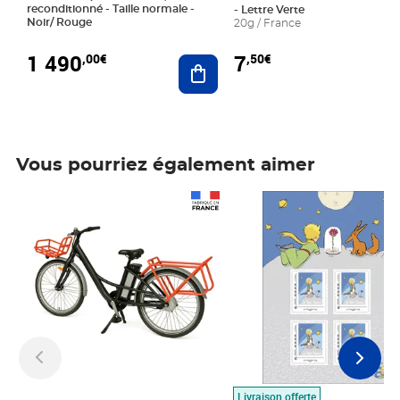
reconditionné - Taille normale -
- Lettre Verte
Noir/ Rouge
20g / France
1 490
7
,00€
,50€
Ajouter au panier
Vous pourriez également aimer
Prix 1 490,00€
Prix 7,50€
Livraison offerte