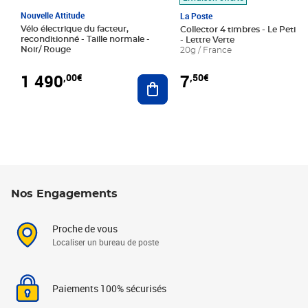
Nouvelle Attitude
La Poste
Vélo électrique du facteur,
Collector 4 timbres - Le Petit P
reconditionné - Taille normale -
- Lettre Verte
Noir/ Rouge
20g / France
1 490
7
,00€
,50€
Ajouter au panier
Nos Engagements
Proche de vous
Localiser un bureau de poste
Paiements 100% sécurisés