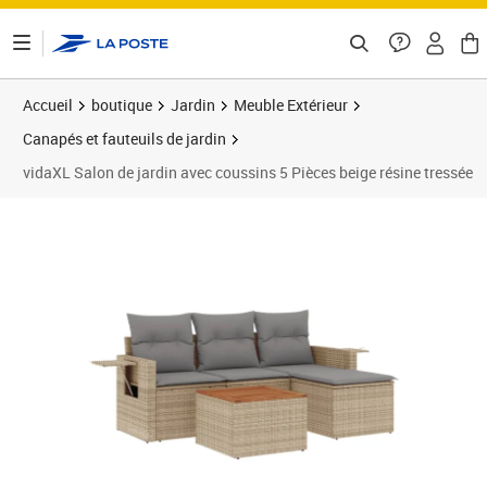
ontenu de la page
Accueil
boutique
Jardin
Meuble Extérieur
Canapés et fauteuils de jardin
vidaXL Salon de jardin avec coussins 5 Pièces beige résine tressée
Prix 377,89€
Prix 3