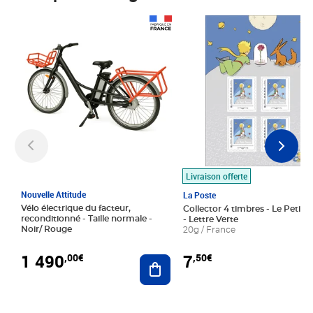
Prix 1 490,00€
Prix 7,50€
Livraison offerte
Nouvelle Attitude
La Poste
Vélo électrique du facteur,
Collector 4 timbres - Le Petit P
reconditionné - Taille normale -
- Lettre Verte
Noir/ Rouge
20g / France
1 490
7
,00€
,50€
Ajouter au panier