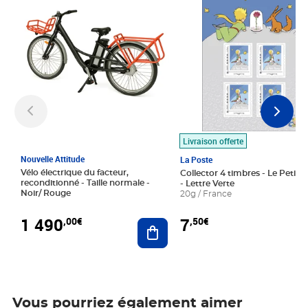
Livraison offerte
Nouvelle Attitude
La Poste
Vélo électrique du facteur,
Collector 4 timbres - Le Petit P
reconditionné - Taille normale -
- Lettre Verte
Noir/ Rouge
20g / France
1 490
7
,00€
,50€
Ajouter au panier
Vous pourriez également aimer