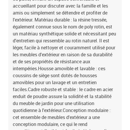
fibre de cotonDimensions du coussin de siège : 55 x 55 x 3 cm (l x
accueillant pour discuter avec la famille et les
P x é)Dimensions du coussin de dossier : 55 x 45 x 13 cm (L x l x
amis ou simplement se détendre et profiter de
é)La livraison contient :1 x canapé d'angle1 x siège central2 x
l'extérieur. Matériau durable : la résine tressée,
canapé avec accoudoirs5 x coussin de dossier4 x coussin de siège
également connue sous le nom de poly rotin, est
avec housse amovible et lavable
un matériau synthétique solide et nécessitant peu
d'entretien qui ressemble au rotin naturel. Il est
léger, facile à nettoyer et couramment utilisé pour
les meubles d'extérieur en raison de sa durabilité
et de ses propriétés de résistance aux
intempéries.Housse amovible et lavable : ces
coussins de siège sont dotés de housses
amovibles pour un lavage et un entretien
faciles.Cadre robuste et stable : le cadre en acier
enduit de poudre assure la solidité et la stabilité
du meuble de jardin pour une utilisation
quotidienne à l'extérieur.Conception modulaire :
cet ensemble de meubles d'extérieur a une
conception modulaire, ce qui le rend