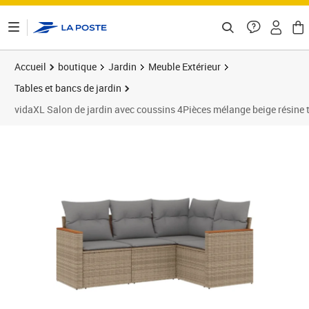
ontenu de la page
Accueil
boutique
Jardin
Meuble Extérieur
Tables et bancs de jardin
vidaXL Salon de jardin avec coussins 4Pièces mélange beige résine 
Prix 344,89€
Prix 3