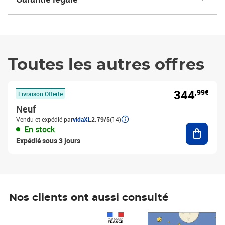
Toutes les autres offres
344
,99€
Livraison Offerte
Neuf
Vendu et expédié par
vidaXL
2.79/5
(14)
Ajouter
En stock
Expédié sous 3 jours
Nos clients ont aussi consulté
Prix 1 490,00€
Prix 7,50€