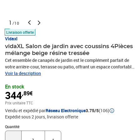
1
/10
Livraison offerte
Vidaxl
vidaXL Salon de jardin avec coussins 4Pièces
mélange beige résine tressée
Cet ensemble de canapés de jardin est le complément parfait de
votre arrière-cour, terrasse ou patio, offrant un espace confortable
et accueillant pour discuter avec la famille et les amis ou
Voir la description
simplement se détendre et profiter de l'extérieur. Matériau durable :
En stock
la résine tressée, également connue sous le nom de poly rotin, est
344
,89€
un matériau synthétique solide et nécessitant peu d'entretien qui
ressemble au rotin naturel. Il est léger, facile à nettoyer et
Prix unitaire TTC
couramment utilisé pour les meubles d'extérieur en raison de sa
Vendu et expédié par
Réseau Electronique
3.75/5
(106)
durabilité et de ses propriétés de résistance aux
Expédié sous 2 jours
livraison offerte
intempéries.Housse amovible et lavable : ces coussins de siège
sont dotés de housses amovibles pour un lavage et un entretien
Quantité : 1
Quantité
faciles.Cadre robuste et stable : le cadre en acier enduit de poudre
assure la solidité et la stabilité du meuble de jardin pour une