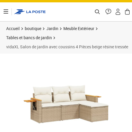
ontenu de la page
Accueil
boutique
Jardin
Meuble Extérieur
Tables et bancs de jardin
vidaXL Salon de jardin avec coussins 4 Pièces beige résine tressée
Prix 336,99€
Prix 3