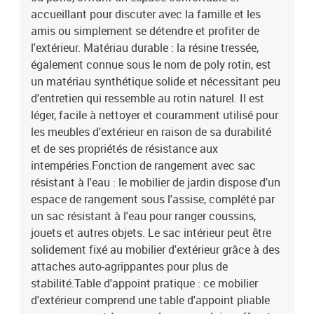
siège à partir du sol : 37 cmHauteur des accoudoirs à partir du sol
accueillant pour discuter avec la famille et les
: 55 cmDimensions de la table d'appoint : 24,5 x 23,5 cm (L x
amis ou simplement se détendre et profiter de
l)Repose-pied :Couleur : beigeMatériau : résine tressée, acier
l'extérieur. Matériau durable : la résine tressée,
enduit de poudreDimensions : 55 x 55 x 37 cm (l x P x H)Coussin
également connue sous le nom de poly rotin, est
:Couleur : blanc crèmeMatériau de la couverture : tissu (100 %
un matériau synthétique solide et nécessitant peu
polyester)Matériau de remplissage du coussin de siège :
mousseMatériau de remplissage du coussin de dossier : fibre de
d'entretien qui ressemble au rotin naturel. Il est
cotonDimensions du coussin de siège : 55 x 55 x 3 cm (l x P x
léger, facile à nettoyer et couramment utilisé pour
é)Dimensions du coussin de dossier : 55 x 45 x 13 cm (L x l x é)La
les meubles d'extérieur en raison de sa durabilité
livraison contient :1 x siège central incluant une fonction de
et de ses propriétés de résistance aux
rangement avec un sac résistant à l'eau2 x siège d'angle avec
intempéries.Fonction de rangement avec sac
accoudoir en acacia comprenant une fonction de rangement avec
résistant à l'eau : le mobilier de jardin dispose d'un
un sac résistant à l'eau1 x repose-pieds de jardin3 x coussin de
espace de rangement sous l'assise, complété par
dossier4 x coussin de siège avec housse amovible et lavable
un sac résistant à l'eau pour ranger coussins,
jouets et autres objets. Le sac intérieur peut être
solidement fixé au mobilier d'extérieur grâce à des
attaches auto-agrippantes pour plus de
stabilité.Table d'appoint pratique : ce mobilier
d'extérieur comprend une table d'appoint pliable