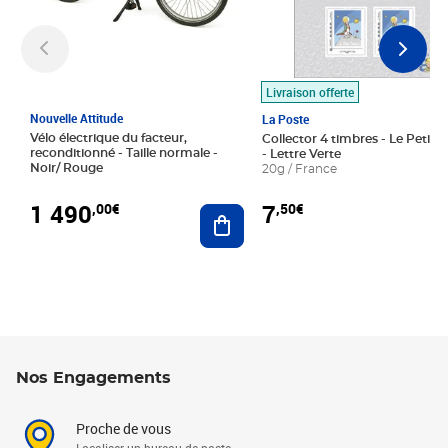
Livraison offerte
Nouvelle Attitude
La Poste
Vélo électrique du facteur,
Collector 4 timbres - Le Petit P
reconditionné - Taille normale -
- Lettre Verte
Noir/ Rouge
20g / France
1 490
7
,00€
,50€
Ajouter au panier
Nos Engagements
Proche de vous