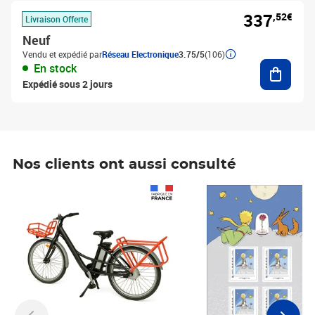
337
,52€
Livraison Offerte
Neuf
Vendu et expédié par
Réseau Electronique
3.75/5
(106)
Ajouter
En stock
Expédié sous 2 jours
Nos clients ont aussi consulté
Prix 1 490,00€
Prix 7,50€