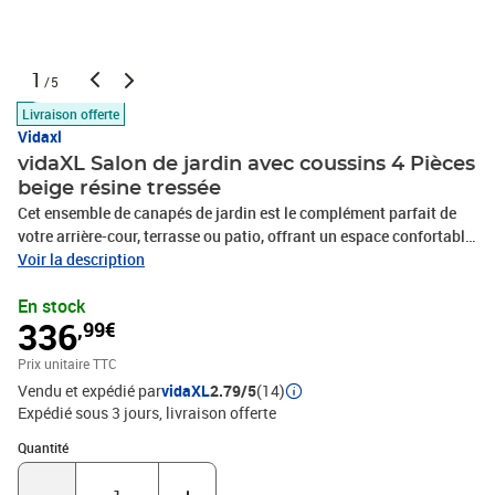
1
/5
Livraison offerte
Vidaxl
vidaXL Salon de jardin avec coussins 4 Pièces
beige résine tressée
Cet ensemble de canapés de jardin est le complément parfait de
votre arrière-cour, terrasse ou patio, offrant un espace confortable
et accueillant pour discuter avec la famille et les amis ou
Voir la description
simplement se détendre et profiter de l'extérieur. Matériau durable :
En stock
la résine tressée, également connue sous le nom de poly rotin, est
336
,99€
un matériau synthétique solide et nécessitant peu d'entretien qui
ressemble au rotin naturel. Il est léger, facile à nettoyer et
Prix unitaire TTC
couramment utilisé pour les meubles d'extérieur en raison de sa
Vendu et expédié par
vidaXL
2.79/5
(14)
durabilité et de ses propriétés de résistance aux
Expédié sous 3 jours
livraison offerte
intempéries.Fonction de rangement avec sac résistant à l'eau : le
mobilier de jardin dispose d'un espace de rangement sous l'assise,
Quantité : 1
Quantité
complété par un sac résistant à l'eau pour ranger coussins, jouets
et autres objets. Le sac intérieur peut être solidement fixé au