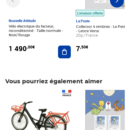
Livraison offerte
Nouvelle Attitude
La Poste
Vélo électrique du facteur,
Collector 4 timbres - Le Petit P
reconditionné - Taille normale -
- Lettre Verte
Noir/ Rouge
20g / France
1 490
7
,00€
,50€
Ajouter au panier
Vous pourriez également aimer
Prix 1 490,00€
Prix 7,50€