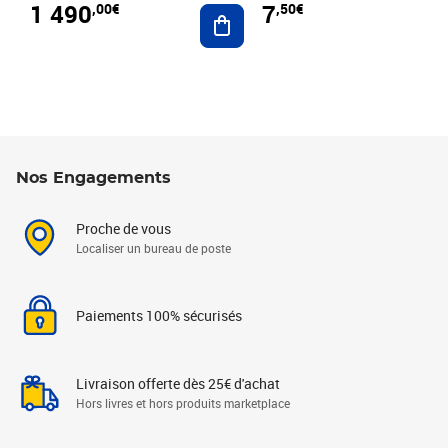
1 490
7
,00€
,50€
Ajouter au panier
Nos Engagements
Proche de vous
Localiser un bureau de poste
Paiements 100% sécurisés
Livraison offerte dès 25€ d'achat
Hors livres et hors produits marketplace