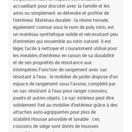
siège : mousseMatériau de remplissage du coussin de dossier :
accueillant pour discuter avec la famille et les
fibre de cotonDimensions du coussin de siège : 55 x 55 x 3 cm (l x
amis ou simplement se détendre et profiter de
P x é)Dimensions du coussin de dossier : 55 x 45 x 13 cm (L x l x
l'extérieur. Matériau durable : la résine tressée,
é)La livraison contient :1 x siège central incluant une fonction de
également connue sous le nom de poly rotin, est
rangement avec un sac résistant à l'eau2 x siège d'angle avec
un matériau synthétique solide et nécessitant peu
accoudoir en acacia comprenant une fonction de rangement avec
un sac résistant à l'eau3 x coussin de dossier3 x coussin de siège
d'entretien qui ressemble au rotin naturel. Il est
avec housse amovible et lavable
léger, facile à nettoyer et couramment utilisé pour
les meubles d'extérieur en raison de sa durabilité
et de ses propriétés de résistance aux
intempéries.Fonction de rangement avec sac
résistant à l'eau : le mobilier de jardin dispose d'un
espace de rangement sous l'assise, complété par
un sac résistant à l'eau pour ranger coussins,
jouets et autres objets. Le sac intérieur peut être
solidement fixé au mobilier d'extérieur grâce à des
attaches auto-agrippantes pour plus de
stabilité.Housse amovible et lavable : ces
coussins de siège sont dotés de housses