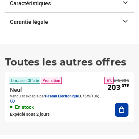
Caractéristiques
Garantie légale
Toutes les autres offres
216,99 €
Livraison Offerte
Promotion
-6%
203
,07€
Neuf
Vendu et expédié par
Réseau Electronique
3.75/5
(106)
Ajouter
En stock
Expédié sous 2 jours