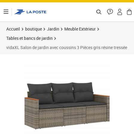
ontenu de la page
Accueil
boutique
Jardin
Meuble Extérieur
Tables et bancs de jardin
vidaXL Salon de jardin avec coussins 3 Pièces gris résine tressée
Prix 202,99€
Prix b
Prix 2