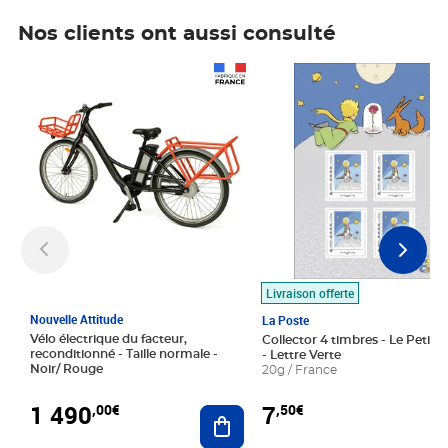
Nos clients ont aussi consulté
Prix 1 490,00€
Prix 7,50€
Livraison offerte
Nouvelle Attitude
La Poste
Vélo électrique du facteur,
Collector 4 timbres - Le Petit P
reconditionné - Taille normale -
- Lettre Verte
Noir/ Rouge
20g / France
1 490
7
,00€
,50€
Ajouter au panier