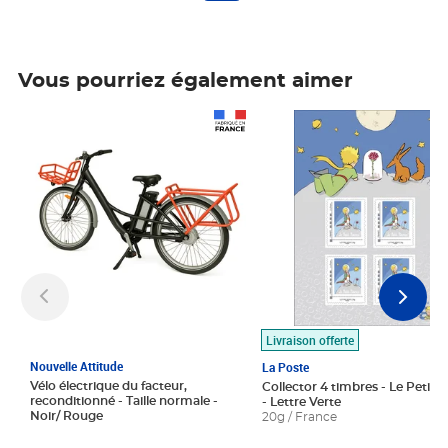
Vous pourriez également aimer
Prix 1 490,00€
Prix 7,50€
Livraison offerte
Nouvelle Attitude
La Poste
Vélo électrique du facteur,
Collector 4 timbres - Le Petit P
reconditionné - Taille normale -
- Lettre Verte
Noir/ Rouge
20g / France