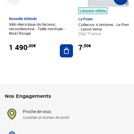
Livraison offerte
Nouvelle Attitude
La Poste
Vélo électrique du facteur,
Collector 4 timbres - Le Petit P
reconditionné - Taille normale -
- Lettre Verte
Noir/ Rouge
20g / France
1 490
7
,00€
,50€
Ajouter au panier
Nos Engagements
Proche de vous
Localiser un bureau de poste