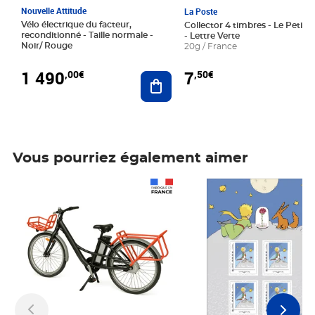
Nouvelle Attitude
La Poste
Vélo électrique du facteur,
Collector 4 timbres - Le Petit P
reconditionné - Taille normale -
- Lettre Verte
Noir/ Rouge
20g / France
1 490
7
,00€
,50€
Ajouter au panier
Vous pourriez également aimer
Prix 1 490,00€
Prix 7,50€