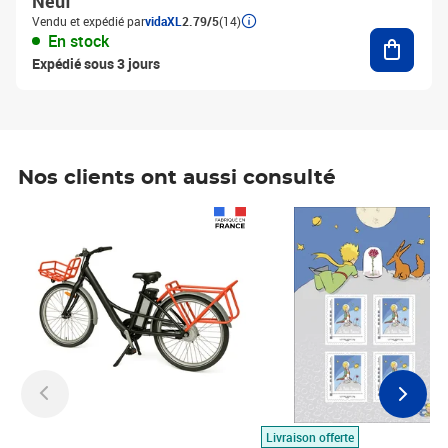
Neuf
Vendu et expédié par
vidaXL
2.79/5
(14)
Ajouter
En stock
Expédié sous 3 jours
Nos clients ont aussi consulté
Prix 1 490,00€
Prix 7,50€
Livraison offerte