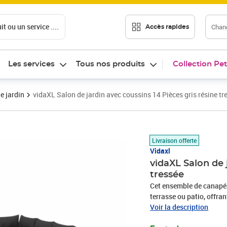
t ou un service ....
Chang
Accès rapides
Les services
Tous nos produits
Collection Pet
e jardin
vidaXL Salon de jardin avec coussins 14 Pièces gris résine tr
Prix 946,99€
Livraison offerte
Vidaxl
vidaXL Salon de 
tressée
Cet ensemble de canapés 
terrasse ou patio, offra
famille et les amis ou si
Voir la description
durable : la résine tres