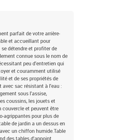
cmCanapé avec accoudoirs
poudreDimensions : 62 x 
P)Hauteur du siège à par
cmTable :Couleur : grisM
massif avec finition à l'
t parfait de votre arrière-
gris foncé Matériau de l
able et accueillant pour
du coussin de siège : m
 se détendre et profiter de
cotonDimensions du couss
également connue sous le nom de
coussin de dossier : 55 x
écessitant peu d'entretien qui
avec fonction de rangeme
ettoyer et couramment utilisé
fonction de rangement a
fonction de rangement et
lité et de ses propriétés de
dossier13 x coussin de 
avec sac résistant à l'eau :
gement sous l'assise,
es coussins, les jouets et
n couvercle et peuvent être
to-agrippantes pour plus de
 table de jardin a un dessus en
r avec un chiffon humide.Table
end des tables d'appoint