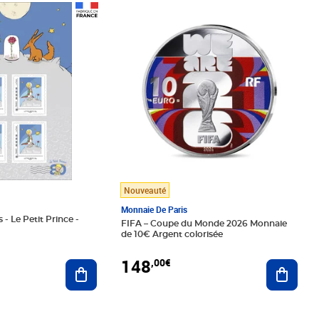
Prix 148,00€
Nouveauté
Monnaie De Paris
 - Le Petit Prince -
FIFA – Coupe du Monde 2026 Monnaie
de 10€ Argent colorisée
148
,00€
Ajouter au panier
Ajoute