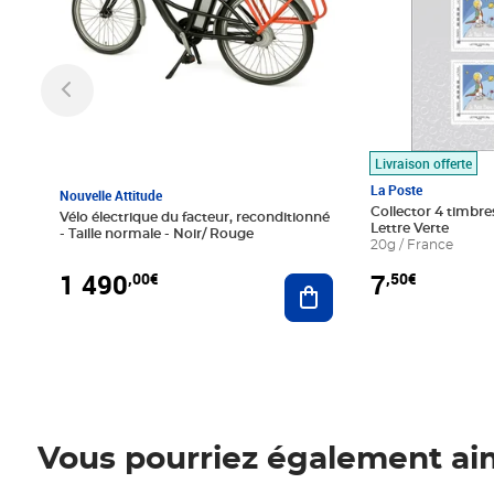
Livraison offerte
La Poste
Nouvelle Attitude
Collector 4 timbres
Vélo électrique du facteur, reconditionné
Lettre Verte
- Taille normale - Noir/ Rouge
20g / France
1 490
7
,00€
,50€
Ajouter au panier
Vous pourriez également ai