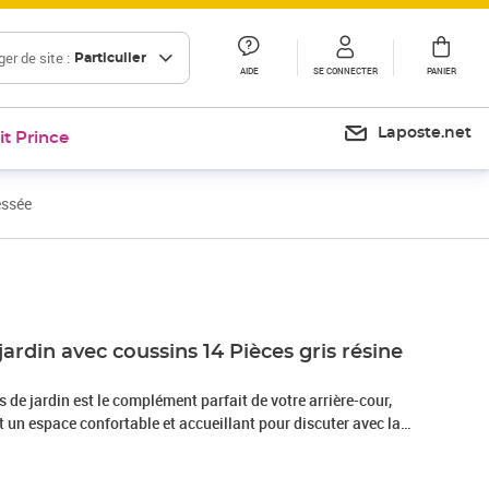
er de site :
Particulier
AIDE
SE CONNECTER
PANIER
Laposte.net
it Prince
essée
Prix barré 1049,99 €
Prix 950,41€
jardin avec coussins 14 Pièces gris résine
de jardin est le complément parfait de votre arrière-cour,
nt un espace confortable et accueillant pour discuter avec la
mplement se détendre et profiter de l'extérieur. Matériau
sée, également connue sous le nom de poly rotin, est un