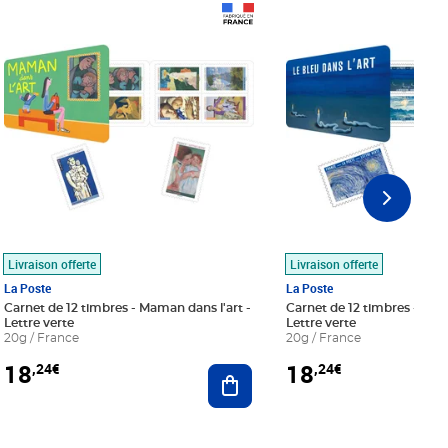
Prix 18,24€
Prix 18,24€
Livraison offerte
Livraison offerte
La Poste
La Poste
Carnet de 12 timbres - Maman dans l'art -
Carnet de 12 timbres - Le bl
Lettre verte
Lettre verte
20g / France
20g / France
18
18
,24€
,24€
r au panier
Ajouter au panier