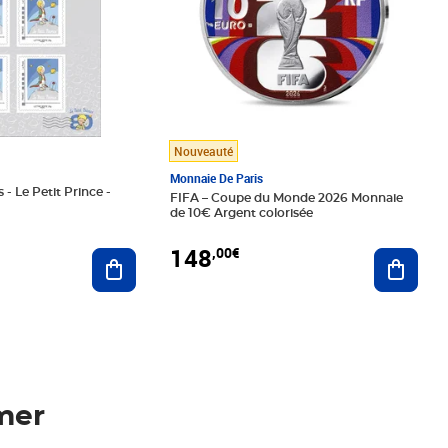
Nouveauté
Monnaie De Paris
 - Le Petit Prince -
FIFA – Coupe du Monde 2026 Monnaie
de 10€ Argent colorisée
148
,00€
Ajouter au panier
Ajoute
mer