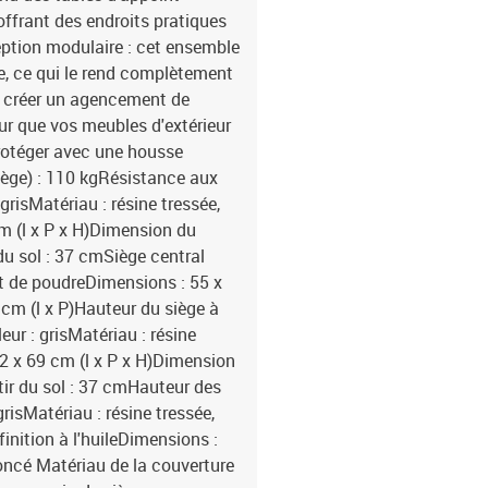
offrant des endroits pratiques
eption modulaire : cet ensemble
e, ce qui le rend complètement
ez créer un agencement de
ur que vos meubles d'extérieur
rotéger avec une housse
ège) : 110 kgRésistance aux
risMatériau : résine tressée,
m (l x P x H)Dimension du
 du sol : 37 cmSiège central
uit de poudreDimensions : 55 x
 cm (l x P)Hauteur du siège à
ur : grisMatériau : résine
62 x 69 cm (l x P x H)Dimension
rtir du sol : 37 cmHauteur des
risMatériau : résine tressée,
inition à l'huileDimensions :
foncé Matériau de la couverture