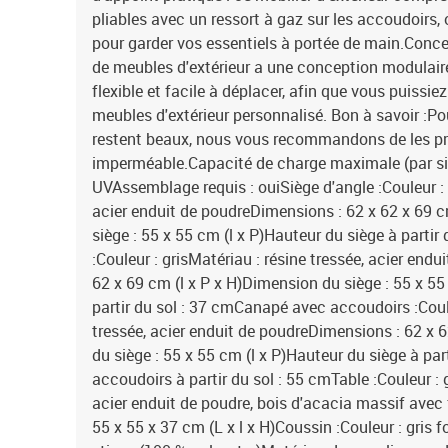
pliables avec un ressort à gaz sur les accoudoirs, 
pour garder vos essentiels à portée de main.Conc
de meubles d'extérieur a une conception modulair
flexible et facile à déplacer, afin que vous puissi
meubles d'extérieur personnalisé. Bon à savoir :Po
restent beaux, nous vous recommandons de les p
imperméable.Capacité de charge maximale (par si
UVAssemblage requis : ouiSiège d'angle :Couleur : g
acier enduit de poudreDimensions : 62 x 62 x 69 c
siège : 55 x 55 cm (l x P)Hauteur du siège à partir
:Couleur : grisMatériau : résine tressée, acier end
62 x 69 cm (l x P x H)Dimension du siège : 55 x 55
partir du sol : 37 cmCanapé avec accoudoirs :Coule
tressée, acier enduit de poudreDimensions : 62 x 
du siège : 55 x 55 cm (l x P)Hauteur du siège à pa
accoudoirs à partir du sol : 55 cmTable :Couleur : g
acier enduit de poudre, bois d'acacia massif avec f
55 x 55 x 37 cm (L x l x H)Coussin :Couleur : gris 