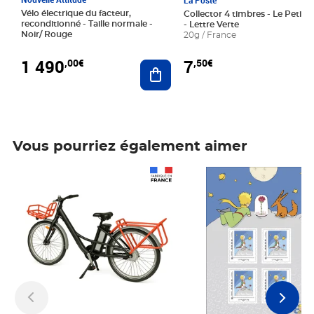
La Poste
Vélo électrique du facteur,
Collector 4 timbres - Le Petit P
reconditionné - Taille normale -
- Lettre Verte
Noir/ Rouge
20g / France
1 490
7
,00€
,50€
Ajouter au panier
Vous pourriez également aimer
Prix 1 490,00€
Prix 7,50€