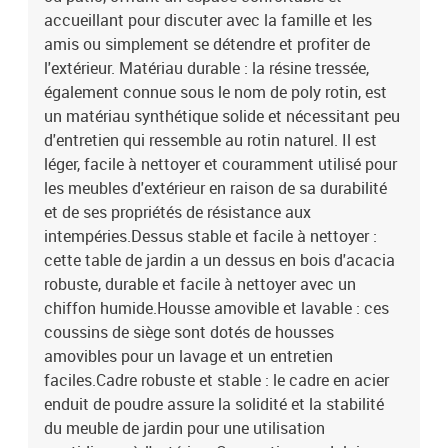
de poudre, bois d'acacia massif avec finition à l'huileDimensions :
accueillant pour discuter avec la famille et les
55 x 55 x 37 cm (L x l x H)Coussin :Couleur : noir Matériau de la
amis ou simplement se détendre et profiter de
couverture : tissu (100 % polyester)Matériau de remplissage du
l'extérieur. Matériau durable : la résine tressée,
coussin de siège : mousseMatériau de remplissage du coussin de
également connue sous le nom de poly rotin, est
dossier : fibre de cotonDimensions du coussin de siège : 55 x 55 x
un matériau synthétique solide et nécessitant peu
3 cm (l x P x é)Dimensions du coussin de dossier : 55 x 45 x 13 cm
(L x l x é)La livraison contient :2 x siège d'angle avec fonction de
d'entretien qui ressemble au rotin naturel. Il est
rangement et sac résistant à l'eau8 x siège central incluant une
léger, facile à nettoyer et couramment utilisé pour
fonction de rangement avec un sac résistant à l'eau2 x canapé
les meubles d'extérieur en raison de sa durabilité
d'accoudoir avec fonction de rangement et sac résistant à l'eau1 x
et de ses propriétés de résistance aux
table de jardin14 x coussin de dossier12 x coussin de siège avec
intempéries.Dessus stable et facile à nettoyer :
housse amovible et lavable
cette table de jardin a un dessus en bois d'acacia
robuste, durable et facile à nettoyer avec un
chiffon humide.Housse amovible et lavable : ces
coussins de siège sont dotés de housses
amovibles pour un lavage et un entretien
faciles.Cadre robuste et stable : le cadre en acier
enduit de poudre assure la solidité et la stabilité
du meuble de jardin pour une utilisation