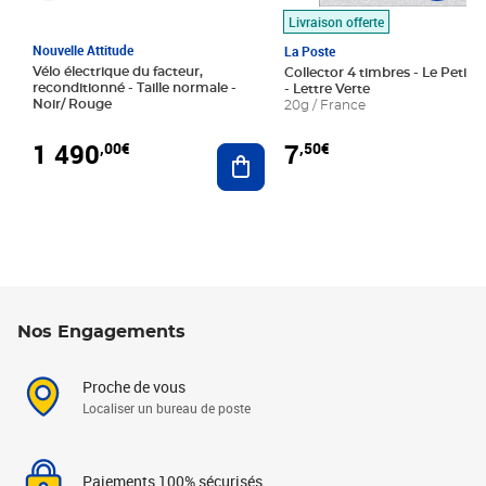
Livraison offerte
Nouvelle Attitude
La Poste
Vélo électrique du facteur,
Collector 4 timbres - Le Petit P
reconditionné - Taille normale -
- Lettre Verte
Noir/ Rouge
20g / France
1 490
7
,00€
,50€
Ajouter au panier
Nos Engagements
Proche de vous
Localiser un bureau de poste
Paiements 100% sécurisés