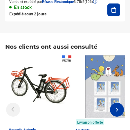
Vendu et expédié par
Réseau Electronique
3.75/5
(106)
Ajouter
En stock
Expédié sous 2 jours
Nos clients ont aussi consulté
Prix 1 490,00€
Prix 7,50€
Livraison offerte
Nouvelle Attitude