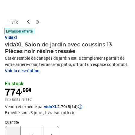
1
/10
Livraison offerte
Vidaxl
vidaXL Salon de jardin avec coussins 13
Pièces noir résine tressée
Cet ensemble de canapés de jardin est le complément parfait de
votre arrière-cour, terrasse ou patio, offrant un espace confortable
et accueillant pour discuter avec la famille et les amis ou
Voir la description
simplement se détendre et profiter de l'extérieur. Matériau durable :
En stock
la résine tressée, également connue sous le nom de poly rotin, est
774
,99€
un matériau synthétique solide et nécessitant peu d'entretien qui
ressemble au rotin naturel. Il est léger, facile à nettoyer et
Prix unitaire TTC
couramment utilisé pour les meubles d'extérieur en raison de sa
Vendu et expédié par
vidaXL
2.79/5
(14)
durabilité et de ses propriétés de résistance aux
Expédié sous 3 jours
livraison offerte
intempéries.Dessus stable et facile à nettoyer : cette table de
jardin a un dessus en bois d'acacia robuste, durable et facile à
Quantité : 1
Quantité
nettoyer avec un chiffon humide.Housse amovible et lavable : ces
coussins de siège sont dotés de housses amovibles pour un lavage