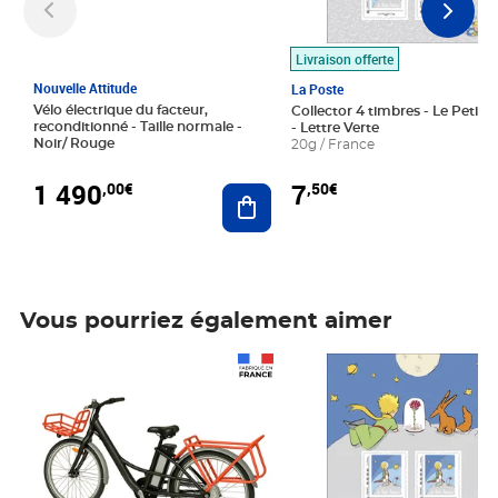
Livraison offerte
Nouvelle Attitude
La Poste
Vélo électrique du facteur,
Collector 4 timbres - Le Petit P
reconditionné - Taille normale -
- Lettre Verte
Noir/ Rouge
20g / France
1 490
7
,00€
,50€
Ajouter au panier
Vous pourriez également aimer
Prix 1 490,00€
Prix 7,50€