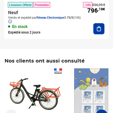
934,99 €
Livraison Offerte
Promotion
-14%
796
,18€
Neuf
Vendu et expédié par
Réseau Electronique
3.75/5
(106)
Ajouter
En stock
Expédié sous 2 jours
Nos clients ont aussi consulté
Prix 1 490,00€
Prix 7,50€