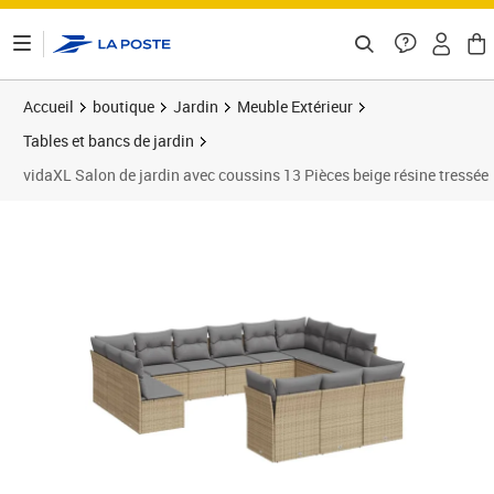
ontenu de la page
Accueil
boutique
Jardin
Meuble Extérieur
Tables et bancs de jardin
vidaXL Salon de jardin avec coussins 13 Pièces beige résine tressée
Prix 792,99€
Prix b
Prix 7