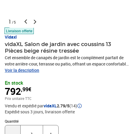
1
/5
Livraison offerte
Vidaxl
vidaXL Salon de jardin avec coussins 13
Pièces beige résine tressée
Cet ensemble de canapés de jardin est le complément parfait de
votre arrière-cour, terrasse ou patio, offrant un espace confortable
et accueillant pour discuter avec la famille et les amis ou
Voir la description
simplement se détendre et profiter de l'extérieur. Matériau durable :
En stock
la résine tressée, également connue sous le nom de poly rotin, est
792
,99€
un matériau synthétique solide et nécessitant peu d'entretien qui
ressemble au rotin naturel. Il est léger, facile à nettoyer et
Prix unitaire TTC
couramment utilisé pour les meubles d'extérieur en raison de sa
Vendu et expédié par
vidaXL
2.79/5
(14)
durabilité et de ses propriétés de résistance aux
Expédié sous 3 jours
livraison offerte
intempéries.Expérience d'assise confortable : ce mobilier
d'extérieur, doté de coussins épais, offre une expérience d'assise
Quantité : 1
Quantité
confortable.Housse amovible et lavable : ces coussins de siège
sont dotés de housses amovibles pour un lavage et un entretien