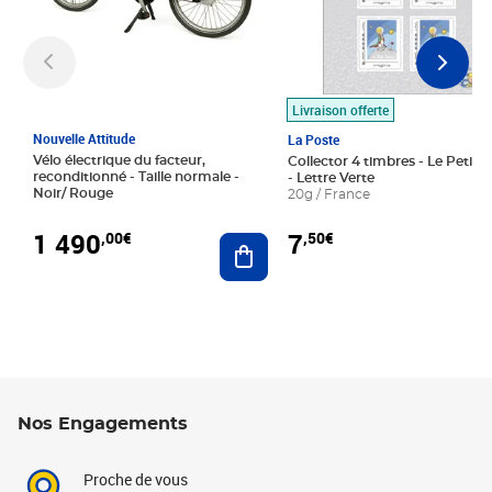
Livraison offerte
Nouvelle Attitude
La Poste
Vélo électrique du facteur,
Collector 4 timbres - Le Petit P
reconditionné - Taille normale -
- Lettre Verte
Noir/ Rouge
20g / France
1 490
7
,00€
,50€
Ajouter au panier
Nos Engagements
Proche de vous