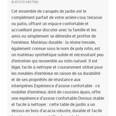
ID 8721012857582
coussins de siège sont dotés de housses amovibles pour un lavage
et un entretien faciles.Conception modulaire : cet ensemble de
Cet ensemble de canapés de jardin est le
meubles d'extérieur a une conception modulaire, ce qui le rend
complément parfait de votre arrière-cour, terrasse
complètement flexible et facile à déplacer, afin que vous puissiez
ou patio, offrant un espace confortable et
créer un agencement de meubles d'extérieur personnalisé. Bon à
accueillant pour discuter avec la famille et les
savoir :Pour que vos meubles d'extérieur restent beaux, nous vous
amis ou simplement se détendre et profiter de
recommandons de les protéger avec une housse
l'extérieur. Matériau durable : la résine tressée,
imperméable.Capacité de charge maximale (par siège) : 110
également connue sous le nom de poly rotin, est
kgRésistance aux UVPieds réglables en plastiqueAssemblage
requis : ouiSiège d'angle :Couleur : beigeMatériau : résine tressée,
un matériau synthétique solide et nécessitant peu
acier enduit de poudreDimensions : 62 x 62 x 69 cm (l x P x
d'entretien qui ressemble au rotin naturel. Il est
H)Dimension du siège : 55 x 55 cm (l x P)Hauteur du siège à partir
léger, facile à nettoyer et couramment utilisé pour
du sol : 37 cmSiège central :Couleur : beigeMatériau : résine
les meubles d'extérieur en raison de sa durabilité
tressée, acier enduit de poudreDimensions : 55 x 62 x 69 cm (l x P x
et de ses propriétés de résistance aux
H)Dimension du siège : 55 x 55 cm (l x P)Hauteur du siège à partir
intempéries.Expérience d'assise confortable : ce
du sol : 37 cmTable :Couleur : beige et marronMatériau : résine
mobilier d'extérieur, doté de coussins épais, offre
tressée, acier enduit de poudre, bois d'acacia massif avec finition à
l'huileDimensions : 55 x 55 x 37 cm (L x l x H)Coussin :Couleur :
une expérience d'assise confortable.Dessus stable
blanc crèmeMatériau de la couverture : tissu (100 %
et facile à nettoyer : cette table de jardin a un
polyester)Matériau de remplissage du coussin de siège :
dessus en bois d'acacia robuste, durable et facile
mousseMatériau de remplissage du coussin de dossier : fibre de