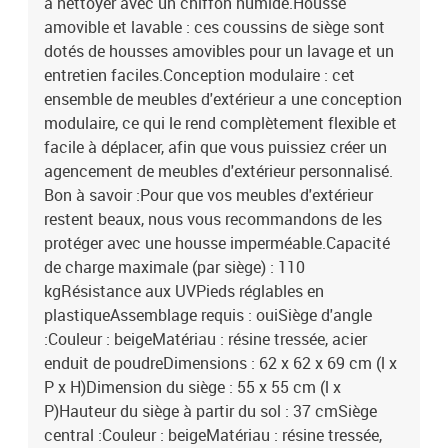
à nettoyer avec un chiffon humide.Housse
cotonDimensions du coussin de siège : 55 x 55 x 3 cm (l x P x
amovible et lavable : ces coussins de siège sont
é)Dimensions du coussin de dossier : 55 x 45 x 13 cm (L x l x é)La
dotés de housses amovibles pour un lavage et un
livraison contient :1 x table de jardin2 x canapé d'angle10 x
entretien faciles.Conception modulaire : cet
canapé central14 x coussin de dossier12 x coussin de siège avec
housse amovible et lavable
ensemble de meubles d'extérieur a une conception
modulaire, ce qui le rend complètement flexible et
facile à déplacer, afin que vous puissiez créer un
agencement de meubles d'extérieur personnalisé.
Bon à savoir :Pour que vos meubles d'extérieur
restent beaux, nous vous recommandons de les
protéger avec une housse imperméable.Capacité
de charge maximale (par siège) : 110
kgRésistance aux UVPieds réglables en
plastiqueAssemblage requis : ouiSiège d'angle
:Couleur : beigeMatériau : résine tressée, acier
enduit de poudreDimensions : 62 x 62 x 69 cm (l x
P x H)Dimension du siège : 55 x 55 cm (l x
P)Hauteur du siège à partir du sol : 37 cmSiège
central :Couleur : beigeMatériau : résine tressée,