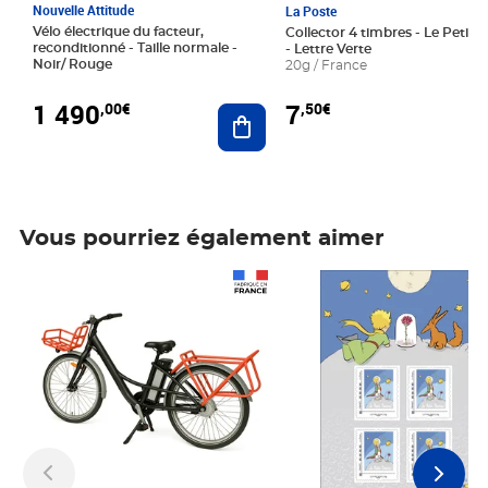
Nouvelle Attitude
La Poste
Vélo électrique du facteur,
Collector 4 timbres - Le Petit P
reconditionné - Taille normale -
- Lettre Verte
Noir/ Rouge
20g / France
1 490
7
,00€
,50€
Ajouter au panier
Vous pourriez également aimer
Prix 1 490,00€
Prix 7,50€