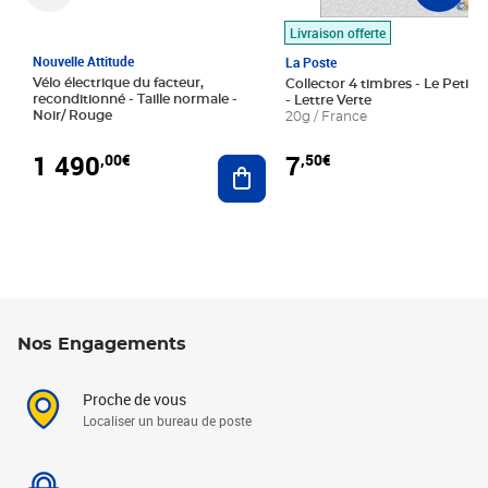
Livraison offerte
Nouvelle Attitude
La Poste
Vélo électrique du facteur,
Collector 4 timbres - Le Petit P
reconditionné - Taille normale -
- Lettre Verte
Noir/ Rouge
20g / France
1 490
7
,00€
,50€
Ajouter au panier
Nos Engagements
Proche de vous
Localiser un bureau de poste