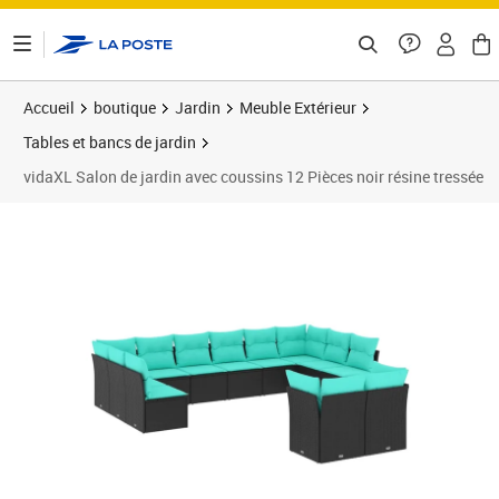
ontenu de la page
Accueil
boutique
Jardin
Meuble Extérieur
Tables et bancs de jardin
vidaXL Salon de jardin avec coussins 12 Pièces noir résine tressée
Prix 710,89€
Prix 7