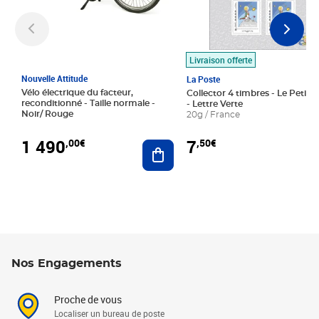
Livraison offerte
Nouvelle Attitude
La Poste
Vélo électrique du facteur,
Collector 4 timbres - Le Petit P
reconditionné - Taille normale -
- Lettre Verte
Noir/ Rouge
20g / France
1 490
7
,00€
,50€
Ajouter au panier
Nos Engagements
Proche de vous
Localiser un bureau de poste