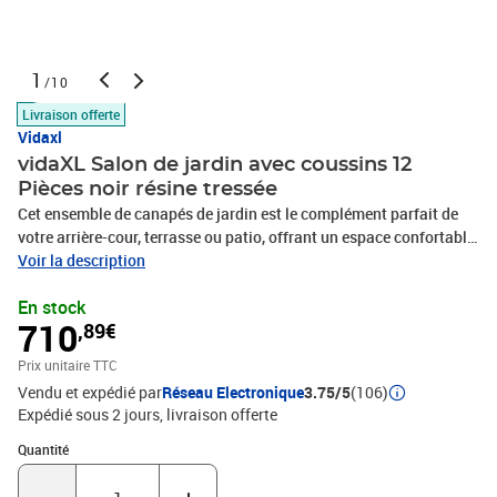
1
/10
Livraison offerte
Vidaxl
vidaXL Salon de jardin avec coussins 12
Pièces noir résine tressée
Cet ensemble de canapés de jardin est le complément parfait de
votre arrière-cour, terrasse ou patio, offrant un espace confortable
et accueillant pour discuter avec la famille et les amis ou
Voir la description
simplement se détendre et profiter de l'extérieur. Matériau durable :
En stock
la résine tressée, également connue sous le nom de poly rotin, est
710
,89€
un matériau synthétique solide et nécessitant peu d'entretien qui
ressemble au rotin naturel. Elle est légère, facile à nettoyer et
Prix unitaire TTC
couramment utilisée pour les meubles d'extérieur en raison de sa
Vendu et expédié par
Réseau Electronique
3.75/5
(106)
durabilité et de ses propriétés de résistance aux
Expédié sous 2 jours
livraison offerte
intempéries.Expérience d'assise confortable : ce mobilier
d'extérieur, doté de coussins épais, offre une expérience d'assise
Quantité : 1
Quantité
confortable.Housse amovible et lavable : ces coussins de siège
sont dotés de housses amovibles pour un lavage et un entretien