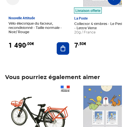
Livraison offerte
Nouvelle Attitude
La Poste
Vélo électrique du facteur,
Collector 4 timbres - Le Petit P
reconditionné - Taille normale -
- Lettre Verte
Noir/ Rouge
20g / France
1 490
7
,00€
,50€
Ajouter au panier
Vous pourriez également aimer
Prix 1 490,00€
Prix 7,50€