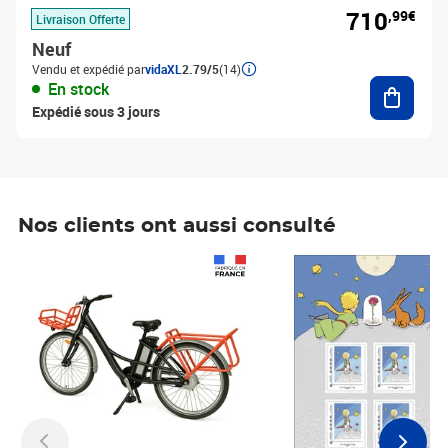
710
,99€
Livraison Offerte
Neuf
Vendu et expédié par
vidaXL
2.79/5
(14)
Ajouter
En stock
Expédié sous 3 jours
Nos clients ont aussi consulté
Prix 1 490,00€
Prix 7,50€