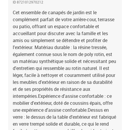
ID 8721012970212
votre espace extérieur.Housse amovible et lavable : ces coussins
de siège sont dotés de housses amovibles pour un lavage et un
Cet ensemble de canapés de jardin est le
entretien faciles.Conception modulaire : cet ensemble de meubles
complément parfait de votre arrière-cour, terrasse
d'extérieur a une conception modulaire, ce qui le rend
ou patio, offrant un espace confortable et
complètement flexible et facile à déplacer, afin que vous puissiez
accueillant pour discuter avec la famille et les
créer un agencement de meubles d'extérieur personnalisé. Bon à
amis ou simplement se détendre et profiter de
savoir :Pour que vos meubles d'extérieur restent beaux, nous vous
l'extérieur. Matériau durable : la résine tressée,
recommandons de les protéger avec une housse
également connue sous le nom de poly rotin, est
imperméable.Capacité de charge maximale (par siège) : 110
kgRésistance aux UVPieds réglables en plastiqueAssemblage
un matériau synthétique solide et nécessitant peu
requis : ouiSiège central :Couleur : grisMatériau : résine tressée,
d'entretien qui ressemble au rotin naturel. Il est
acier enduit de poudreDimensions : 55 x 62 x 69 cm (l x P x
léger, facile à nettoyer et couramment utilisé pour
H)Dimension du siège : 55 x 55 cm (l x P)Hauteur du siège à partir
les meubles d'extérieur en raison de sa durabilité
du sol : 37 cmSiège d'angle :Couleur : grisMatériau : résine tressée,
et de ses propriétés de résistance aux
acier enduit de poudreDimensions : 62 x 62 x 69 cm (l x P x
intempéries.Expérience d'assise confortable : ce
H)Dimension du siège : 55 x 55 cm (l x P)Hauteur du siège à partir
mobilier d'extérieur, doté de coussins épais, offre
du sol : 37 cmTable :Couleur : grisMatériau : résine tressée, verre
trempéDimensions : 55 x 55 x 37 cm (L x l x H)Coussin :Couleur :
une expérience d'assise confortable.Dessus en
gris foncéMatériau de la couverture : tissu (100 %
verre : le dessus de la table d'extérieur est fabriqué
polyester)Matériau de remplissage du coussin de siège :
en verre trempé solide et durable, ce qui le rend
mousseMatériau de remplissage du coussin de dossier : fibre de