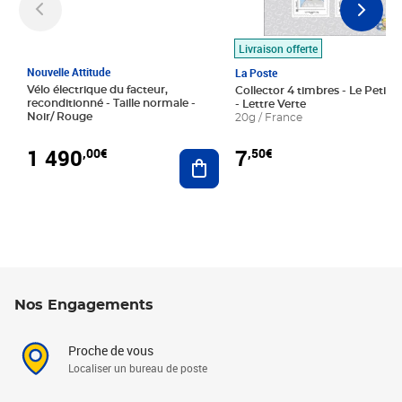
Livraison offerte
Nouvelle Attitude
La Poste
Vélo électrique du facteur,
Collector 4 timbres - Le Petit P
reconditionné - Taille normale -
- Lettre Verte
Noir/ Rouge
20g / France
1 490
7
,00€
,50€
Ajouter au panier
Nos Engagements
Proche de vous
Localiser un bureau de poste