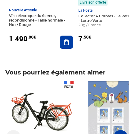
Livraison offerte
Nouvelle Attitude
La Poste
Vélo électrique du facteur,
Collector 4 timbres - Le Petit P
reconditionné - Taille normale -
- Lettre Verte
Noir/ Rouge
20g / France
1 490
7
,00€
,50€
Ajouter au panier
Vous pourriez également aimer
Prix 1 490,00€
Prix 7,50€