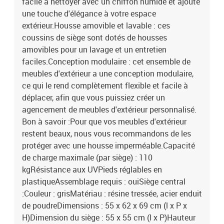
facile à nettoyer avec un chiffon humide et ajoute
cotonDimensions du coussin de siège : 55 x 55 x 3 cm (l x P x
une touche d'élégance à votre espace
é)Dimensions du coussin de dossier : 55 x 45 x 13 cm (L x l x é)La
extérieur.Housse amovible et lavable : ces
livraison contient :7 x siège central4 x siège d'angle1 x table de
coussins de siège sont dotés de housses
jardin11 x coussin de siège avec housse amovible et lavable15 x
coussin de dossier
amovibles pour un lavage et un entretien
faciles.Conception modulaire : cet ensemble de
meubles d'extérieur a une conception modulaire,
ce qui le rend complètement flexible et facile à
déplacer, afin que vous puissiez créer un
agencement de meubles d'extérieur personnalisé.
Bon à savoir :Pour que vos meubles d'extérieur
restent beaux, nous vous recommandons de les
protéger avec une housse imperméable.Capacité
de charge maximale (par siège) : 110
kgRésistance aux UVPieds réglables en
plastiqueAssemblage requis : ouiSiège central
:Couleur : grisMatériau : résine tressée, acier enduit
de poudreDimensions : 55 x 62 x 69 cm (l x P x
H)Dimension du siège : 55 x 55 cm (l x P)Hauteur