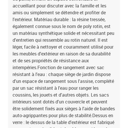
du sol : 37 cmCanapé avec accoudoirs :Couleur : gris
accueillant pour discuter avec la famille et les
clairMatériau : résine tressée, acier enduit de poudreDimensions :
amis ou simplement se détendre et profiter de
65,5 x 62 x 69 cm (l x P x H)Dimension du siège : 55 x 55 cm (l x
l'extérieur. Matériau durable : la résine tressée,
P)Hauteur du siège à partir du sol : 37 cmHauteur des accoudoirs
également connue sous le nom de poly rotin, est
à partir du sol : 55 cmTable :Couleur : gris clairMatériau : résine
un matériau synthétique solide et nécessitant peu
tressée, acier enduit de poudre, verre trempéDimensions : 55 x 55 x
37 cm (L x l x H)Coussin :Couleur : gris foncéMatériau de la
d'entretien qui ressemble au rotin naturel. Il est
couverture : tissu (100 % polyester)Matériau de remplissage du
léger, facile à nettoyer et couramment utilisé pour
coussin de siège : mousseMatériau de remplissage du coussin de
les meubles d'extérieur en raison de sa durabilité
dossier : fibre de cotonDimensions du coussin de siège : 55 x 55 x
et de ses propriétés de résistance aux
3 cm (l x P x é)Dimensions du coussin de dossier : 55 x 45 x 13 cm
intempéries.Fonction de rangement avec sac
(L x l x é)La livraison contient :1 x siège d'angle avec fonction de
résistant à l'eau : chaque siège de jardin dispose
rangement et sac résistant à l'eau6 x siège central incluant une
d'un espace de rangement sous l'assise, complété
fonction de rangement avec un sac résistant à l'eau4 x canapé
d'accoudoir avec fonction de rangement et sac résistant à l'eau1 x
par un sac résistant à l'eau pour ranger les
table de jardin12 x coussin de dossier11 x coussin de siège avec
coussins, les jouets et d'autres objets. Les sacs
housse amovible et lavable
intérieurs sont dotés d'un couvercle et peuvent
être solidement fixés aux sièges à l'aide de bandes
auto-agrippantes pour plus de stabilité.Dessus en
verre : le dessus de la table d'extérieur est fabriqué