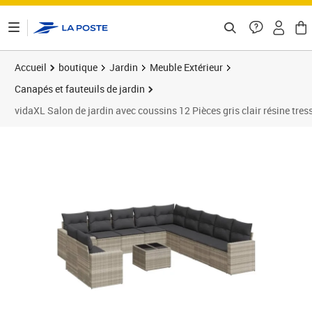
ontenu de la page
Accueil
boutique
Jardin
Meuble Extérieur
Canapés et fauteuils de jardin
vidaXL Salon de jardin avec coussins 12 Pièces gris clair résine tres
Prix 786,89€
Prix 7