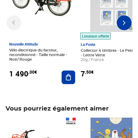
Livraison offerte
Nouvelle Attitude
La Poste
Vélo électrique du facteur,
Collector 4 timbres - Le Petit P
reconditionné - Taille normale -
- Lettre Verte
Noir/ Rouge
20g / France
1 490
7
,00€
,50€
Ajouter au panier
Vous pourriez également aimer
Prix 1 490,00€
Prix 7,50€