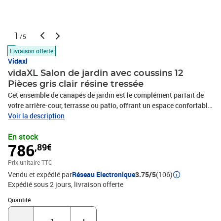
1
/5
Livraison offerte
Vidaxl
vidaXL Salon de jardin avec coussins 12
Pièces gris clair résine tressée
Cet ensemble de canapés de jardin est le complément parfait de
votre arrière-cour, terrasse ou patio, offrant un espace confortable
et accueillant pour discuter avec la famille et les amis ou
Voir la description
simplement se détendre et profiter de l'extérieur. Matériau durable :
En stock
la résine tressée, également connue sous le nom de poly rotin, est
786
,89€
un matériau synthétique solide et nécessitant peu d'entretien qui
ressemble au rotin naturel. Il est léger, facile à nettoyer et
Prix unitaire TTC
couramment utilisé pour les meubles d'extérieur en raison de sa
Vendu et expédié par
Réseau Electronique
3.75/5
(106)
durabilité et de ses propriétés de résistance aux
Expédié sous 2 jours
livraison offerte
intempéries.Fonction de rangement avec sac résistant à l'eau :
chaque siège de jardin dispose d'un espace de rangement sous
Quantité : 1
Quantité
l'assise, complété par un sac résistant à l'eau pour ranger les
coussins, les jouets et d'autres objets. Les sacs intérieurs sont