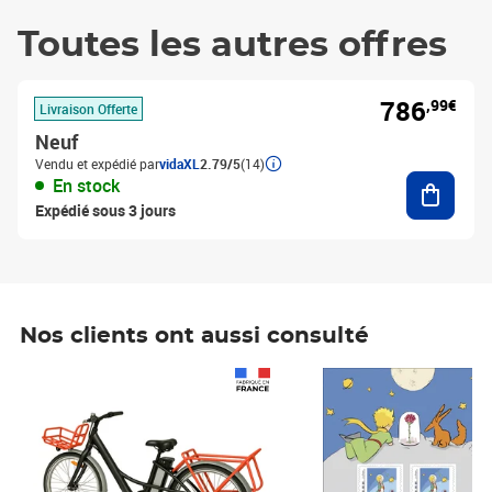
Toutes les autres offres
786
,99€
Livraison Offerte
Neuf
Vendu et expédié par
vidaXL
2.79/5
(14)
Ajouter
En stock
Expédié sous 3 jours
Nos clients ont aussi consulté
Prix 1 490,00€
Prix 7,50€