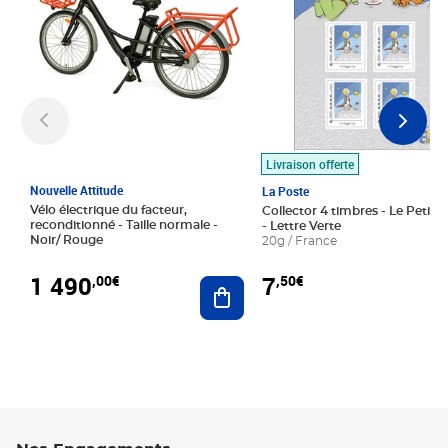
Livraison offerte
Nouvelle Attitude
La Poste
Vélo électrique du facteur,
Collector 4 timbres - Le Petit P
reconditionné - Taille normale -
- Lettre Verte
Noir/ Rouge
20g / France
1 490
7
,00€
,50€
Ajouter au panier