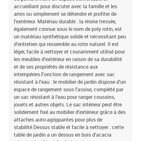
tressée, acier enduit de poudre, bois d'acacia massif avec finition à
accueillant pour discuter avec la famille et les
l'huileDimensions : 62 x 62 x 69 cm (l x P x H)Dimension du siège :
amis ou simplement se détendre et profiter de
55 x 55 cm (l x P)Hauteur du siège à partir du sol : 37 cmHauteur
l'extérieur. Matériau durable : la résine tressée,
des accoudoirs à partir du sol : 55 cmTable :Couleur :
également connue sous le nom de poly rotin, est
beigeMatériau : résine tressée, acier enduit de poudre, bois
un matériau synthétique solide et nécessitant peu
d'acacia massif avec finition à l'huileDimensions : 55 x 55 x 37 cm
(L x l x H)Coussin :Couleur : gris clairMatériau de la couverture :
d'entretien qui ressemble au rotin naturel. Il est
tissu (100 % polyester)Matériau de remplissage du coussin de
léger, facile à nettoyer et couramment utilisé pour
siège : mousseMatériau de remplissage du coussin de dossier :
les meubles d'extérieur en raison de sa durabilité
fibre de cotonDimensions du coussin de siège : 55 x 55 x 3 cm (l x
et de ses propriétés de résistance aux
P x é)Dimensions du coussin de dossier : 55 x 45 x 13 cm (L x l x
intempéries.Fonction de rangement avec sac
é)La livraison contient :1 x table de jardin2 x siège d'angle avec
résistant à l'eau : le mobilier de jardin dispose d'un
accoudoir en rotin comprenant une fonction de rangement avec un
espace de rangement sous l'assise, complété par
sac résistant à l'eau7 x siège central incluant une fonction de
rangement avec un sac résistant à l'eau2 x siège d'angle avec
un sac résistant à l'eau pour ranger coussins,
accoudoir en acacia comprenant une fonction de rangement avec
jouets et autres objets. Le sac intérieur peut être
un sac résistant à l'eau13 x coussin de dossier11 x coussin de
solidement fixé au mobilier d'extérieur grâce à des
siège avec housse amovible et lavable
attaches auto-agrippantes pour plus de
stabilité.Dessus stable et facile à nettoyer : cette
table de jardin a un dessus en bois d'acacia