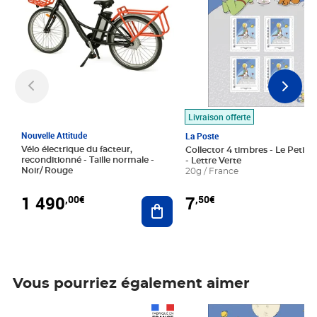
Livraison offerte
Nouvelle Attitude
La Poste
Vélo électrique du facteur,
Collector 4 timbres - Le Petit P
reconditionné - Taille normale -
- Lettre Verte
Noir/ Rouge
20g / France
1 490
7
,00€
,50€
Ajouter au panier
Vous pourriez également aimer
Prix 1 490,00€
Prix 7,50€