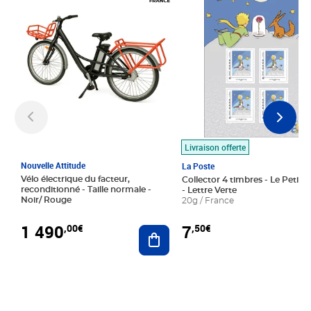
Livraison offerte
Nouvelle Attitude
La Poste
Vélo électrique du facteur,
Collector 4 timbres - Le Petit P
reconditionné - Taille normale -
- Lettre Verte
Noir/ Rouge
20g / France
1 490
7
,00€
,50€
Ajouter au panier