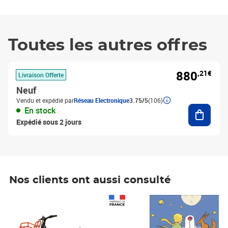
Toutes les autres offres
880
,21€
Livraison Offerte
Neuf
Vendu et expédié par
Réseau Electronique
3.75/5
(106)
Ajouter
En stock
Expédié sous 2 jours
Nos clients ont aussi consulté
Prix 1 490,00€
Prix 7,50€