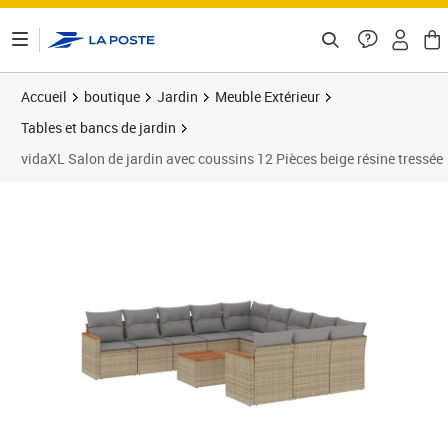
ontenu de la page
Accueil
boutique
Jardin
Meuble Extérieur
Tables et bancs de jardin
vidaXL Salon de jardin avec coussins 12 Pièces beige résine tressée
Prix 877,99€
Prix 8