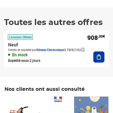
Toutes les autres offres
908
,00€
Livraison Offerte
Neuf
Vendu et expédié par
Réseau Electronique
3.75/5
(106)
Ajouter
En stock
Expédié sous 2 jours
Nos clients ont aussi consulté
Prix 1 490,00€
Prix 7,50€