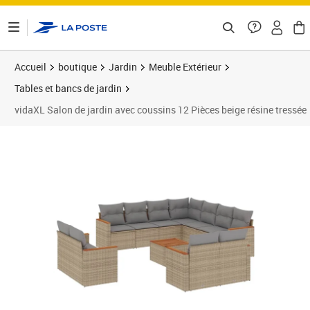
ontenu de la page
Accueil
boutique
Jardin
Meuble Extérieur
Tables et bancs de jardin
vidaXL Salon de jardin avec coussins 12 Pièces beige résine tressée
Prix 905,99€
Prix 9