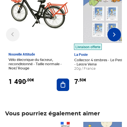
Livraison offerte
Nouvelle Attitude
La Poste
Vélo électrique du facteur,
Collector 4 timbres - Le Petit P
reconditionné - Taille normale -
- Lettre Verte
Noir/ Rouge
20g / France
1 490
7
,00€
,50€
Ajouter au panier
Vous pourriez également aimer
Prix 1 490,00€
Prix 7,50€