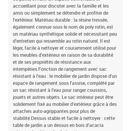
tressée, acier enduit de poudre, bois d'acacia massif avec finition à
accueillant pour discuter avec la famille et les
l'huileDimensions : 62 x 62 x 69 cm (l x P x H)Dimension du siège :
amis ou simplement se détendre et profiter de
55 x 55 cm (l x P)Hauteur du siège à partir du sol : 37 cmHauteur
l'extérieur. Matériau durable : la résine tressée,
des accoudoirs à partir du sol : 55 cmTable :Couleur :
également connue sous le nom de poly rotin, est
beigeMatériau : résine tressée, acier enduit de poudre, bois
un matériau synthétique solide et nécessitant peu
d'acacia massif avec finition à l'huileDimensions : 55 x 55 x 37 cm
(L x l x H)Coussin :Couleur : gris clairMatériau de la couverture :
d'entretien qui ressemble au rotin naturel. Il est
tissu (100 % polyester)Matériau de remplissage du coussin de
léger, facile à nettoyer et couramment utilisé pour
siège : mousseMatériau de remplissage du coussin de dossier :
les meubles d'extérieur en raison de sa durabilité
fibre de cotonDimensions du coussin de siège : 55 x 55 x 3 cm (l x
et de ses propriétés de résistance aux
P x é)Dimensions du coussin de dossier : 55 x 45 x 13 cm (L x l x
intempéries.Fonction de rangement avec sac
é)La livraison contient :1 x table de jardin1 x siège d'angle avec
résistant à l'eau : le mobilier de jardin dispose d'un
accoudoir en rotin comprenant une fonction de rangement avec un
espace de rangement sous l'assise, complété par
sac résistant à l'eau4 x siège central incluant une fonction de
rangement avec un sac résistant à l'eau6 x siège d'angle avec
un sac résistant à l'eau pour ranger coussins,
accoudoir en acacia comprenant une fonction de rangement avec
jouets et autres objets. Le sac intérieur peut être
un sac résistant à l'eau12 x coussin de dossier11 x coussin de
solidement fixé au mobilier d'extérieur grâce à des
siège avec housse amovible et lavable
attaches auto-agrippantes pour plus de
stabilité.Dessus stable et facile à nettoyer : cette
table de jardin a un dessus en bois d'acacia