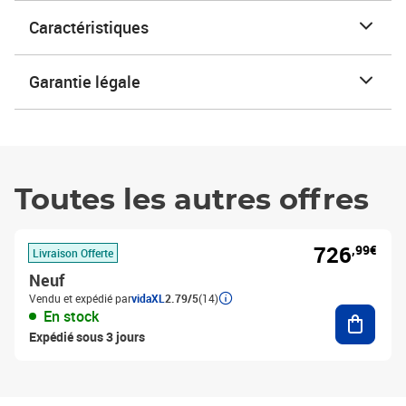
Caractéristiques
Garantie légale
Toutes les autres offres
726
,99€
Livraison Offerte
Neuf
Vendu et expédié par
vidaXL
2.79/5
(14)
Ajouter
En stock
Expédié sous 3 jours