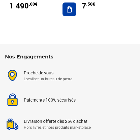
1 490
7
,00€
,50€
Ajouter au panier
Nos Engagements
Proche de vous
Localiser un bureau de poste
Paiements 100% sécurisés
Livraison offerte dès 25€ d'achat
Hors livres et hors produits marketplace