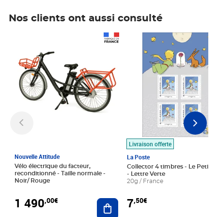
Nos clients ont aussi consulté
Prix 1 490,00€
Prix 7,50€
Livraison offerte
Nouvelle Attitude
La Poste
Vélo électrique du facteur,
Collector 4 timbres - Le Petit P
reconditionné - Taille normale -
- Lettre Verte
Noir/ Rouge
20g / France
1 490
7
,00€
,50€
Ajouter au panier