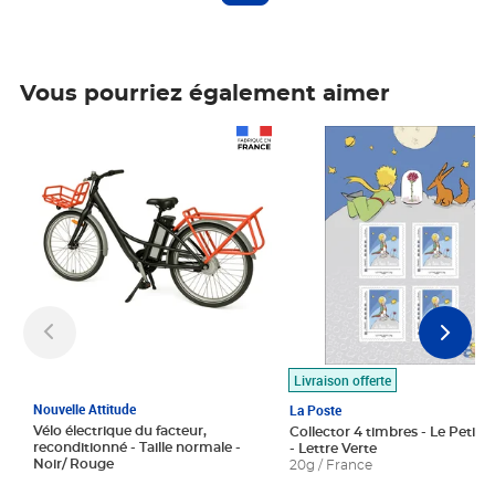
Vous pourriez également aimer
Prix 1 490,00€
Prix 7,50€
Livraison offerte
Nouvelle Attitude
La Poste
Vélo électrique du facteur,
Collector 4 timbres - Le Petit P
reconditionné - Taille normale -
- Lettre Verte
Noir/ Rouge
20g / France