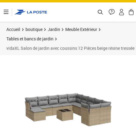
ontenu de la page
Accueil
boutique
Jardin
Meuble Extérieur
Tables et bancs de jardin
vidaXL Salon de jardin avec coussins 12 Pièces beige résine tressée
Prix barré 877,99 €
Prix 726,89€
Prix 7