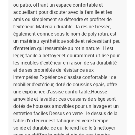
:Couleur : gris clairMatériau de la couverture : tissu (100 %
ou patio, offrant un espace confortable et
polyester)Matériau de remplissage du coussin de siège :
accueillant pour discuter avec la famille et les
mousseMatériau de remplissage du coussin de dossier : fibre de
amis ou simplement se détendre et profiter de
cotonDimensions du coussin de siège : 55 x 55 x 3 cm (l x P x
l'extérieur. Matériau durable : la résine tressée,
é)Dimensions du coussin de dossier : 55 x 45 x 13 cm (L x l x é)La
également connue sous le nom de poly rotin, est
livraison contient :4 x siège d'angle6 x siège central1 x tabouret1 x
un matériau synthétique solide et nécessitant peu
table14 x coussin de dossier11 x coussin de siège avec housse
amovible et lavable
d'entretien qui ressemble au rotin naturel. Il est
léger, facile à nettoyer et couramment utilisé pour
les meubles d'extérieur en raison de sa durabilité
et de ses propriétés de résistance aux
intempéries.Expérience d'assise confortable : ce
mobilier d'extérieur, doté de coussins épais, offre
une expérience d'assise confortable.Housse
amovible et lavable : ces coussins de siège sont
dotés de housses amovibles pour un lavage et un
entretien faciles.Dessus en verre : le dessus de la
table d'extérieur est fabriqué en verre trempé
solide et durable, ce qui le rend facile à nettoyer