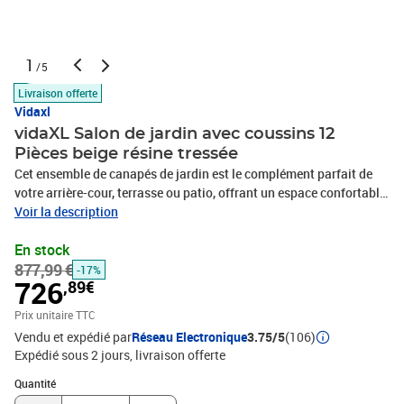
1
/5
Livraison offerte
Vidaxl
vidaXL Salon de jardin avec coussins 12
Pièces beige résine tressée
Cet ensemble de canapés de jardin est le complément parfait de
votre arrière-cour, terrasse ou patio, offrant un espace confortable
et accueillant pour discuter avec la famille et les amis ou
Voir la description
simplement se détendre et profiter de l'extérieur. Matériau durable :
En stock
la résine tressée, également connue sous le nom de poly rotin, est
877,99 €
un matériau synthétique solide et nécessitant peu d'entretien qui
-17%
726
,89€
ressemble au rotin naturel. Il est léger, facile à nettoyer et
couramment utilisé pour les meubles d'extérieur en raison de sa
Prix unitaire TTC
durabilité et de ses propriétés de résistance aux
Vendu et expédié par
Réseau Electronique
3.75/5
(106)
intempéries.Expérience d'assise confortable : ce mobilier
Expédié sous 2 jours
livraison offerte
d'extérieur, doté de coussins épais, offre une expérience d'assise
Quantité : 1
confortable.Housse amovible et lavable : ces coussins de siège
Quantité
sont dotés de housses amovibles pour un lavage et un entretien