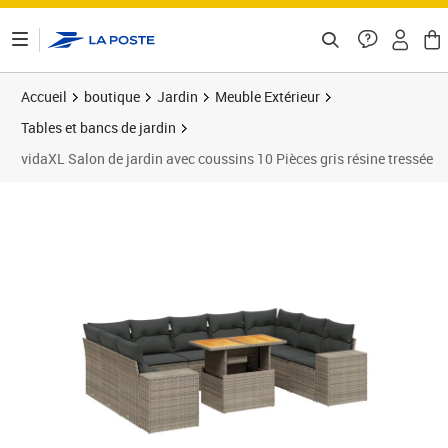
ontenu de la page
Accueil
boutique
Jardin
Meuble Extérieur
Tables et bancs de jardin
vidaXL Salon de jardin avec coussins 10 Pièces gris résine tressée
Prix 590,89€
Prix b
Prix 5