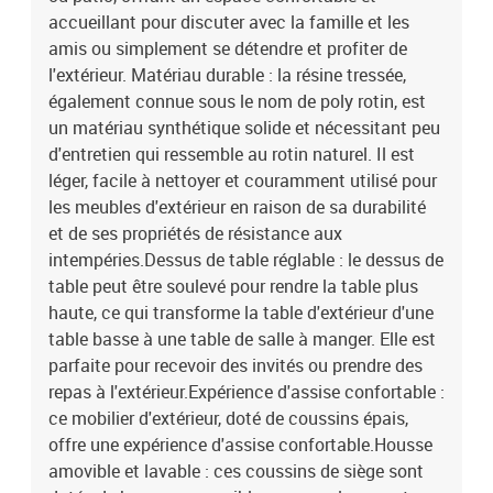
partir du sol : 37 cmHauteur des accoudoirs à partir du sol : 55
accueillant pour discuter avec la famille et les
cmLargeur de l'accoudoir : 27,5 cmTable :Couleur : grisMatériau :
amis ou simplement se détendre et profiter de
résine tressée, acier enduit de poudre, bois d'acacia massif avec
l'extérieur. Matériau durable : la résine tressée,
finition à l'huileDimensions : 100 x 55 x 44/73 cm (L x l x
également connue sous le nom de poly rotin, est
H)Coussin :Couleur : gris foncéMatériau de la couverture : tissu
un matériau synthétique solide et nécessitant peu
(100 % polyester)Matériau de remplissage du coussin de siège :
mousseMatériau de remplissage du coussin de dossier : fibre de
d'entretien qui ressemble au rotin naturel. Il est
cotonDimensions du coussin de siège : 55 x 55 x 3 cm (l x P x
léger, facile à nettoyer et couramment utilisé pour
é)Dimensions du coussin de dossier : 55 x 45 x 13 cm (L x l x é)La
les meubles d'extérieur en raison de sa durabilité
livraison contient :2 x siège d'angle5 x siège central2 x canapé
et de ses propriétés de résistance aux
avec accoudoirs1 x table11 x coussin de dossier9 x coussin
intempéries.Dessus de table réglable : le dessus de
d'assise avec housse amovible et lavable
table peut être soulevé pour rendre la table plus
haute, ce qui transforme la table d'extérieur d'une
table basse à une table de salle à manger. Elle est
parfaite pour recevoir des invités ou prendre des
repas à l'extérieur.Expérience d'assise confortable :
ce mobilier d'extérieur, doté de coussins épais,
offre une expérience d'assise confortable.Housse
amovible et lavable : ces coussins de siège sont