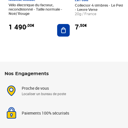
Vélo électrique du facteur,
Collector 4 timbres - Le Petit P
reconditionné - Taille normale -
- Lettre Verte
Noir/ Rouge
20g / France
1 490
7
,00€
,50€
Ajouter au panier
Nos Engagements
Proche de vous
Localiser un bureau de poste
Paiements 100% sécurisés