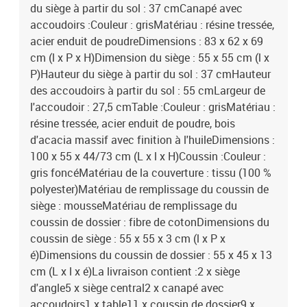
du siège à partir du sol : 37 cmCanapé avec
accoudoirs :Couleur : grisMatériau : résine tressée,
acier enduit de poudreDimensions : 83 x 62 x 69
cm (l x P x H)Dimension du siège : 55 x 55 cm (l x
P)Hauteur du siège à partir du sol : 37 cmHauteur
des accoudoirs à partir du sol : 55 cmLargeur de
l'accoudoir : 27,5 cmTable :Couleur : grisMatériau :
résine tressée, acier enduit de poudre, bois
d'acacia massif avec finition à l'huileDimensions :
100 x 55 x 44/73 cm (L x l x H)Coussin :Couleur :
gris foncéMatériau de la couverture : tissu (100 %
polyester)Matériau de remplissage du coussin de
siège : mousseMatériau de remplissage du
coussin de dossier : fibre de cotonDimensions du
coussin de siège : 55 x 55 x 3 cm (l x P x
é)Dimensions du coussin de dossier : 55 x 45 x 13
cm (L x l x é)La livraison contient :2 x siège
d'angle5 x siège central2 x canapé avec
accoudoirs1 x table11 x coussin de dossier9 x