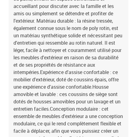
dossier : fibre de cotonDimensions du coussin de siège : 55 x 55 x
accueillant pour discuter avec la famille et les
3 cm (l x P x é)Dimensions du coussin de dossier : 55 x 45 x 13 cm
amis ou simplement se détendre et profiter de
(L x l x é)La livraison contient :2 x siège d'angle6 x siège central2 x
l'extérieur. Matériau durable : la résine tressée,
canapé avec accoudoirs12 x coussin de dossier10 x coussin de
également connue sous le nom de poly rotin, est
siège avec housse amovible et lavable
un matériau synthétique solide et nécessitant peu
d'entretien qui ressemble au rotin naturel. Il est
léger, facile à nettoyer et couramment utilisé pour
les meubles d'extérieur en raison de sa durabilité
et de ses propriétés de résistance aux
intempéries.Expérience d'assise confortable : ce
mobilier d'extérieur, doté de coussins épais, offre
une expérience d'assise confortable.Housse
amovible et lavable : ces coussins de siège sont
dotés de housses amovibles pour un lavage et un
entretien faciles.Conception modulaire : cet
ensemble de meubles d'extérieur a une conception
modulaire, ce qui le rend complètement flexible et
facile à déplacer, afin que vous puissiez créer un