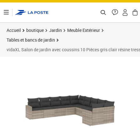
ontenu de la page
Accueil
boutique
Jardin
Meuble Extérieur
Tables et bancs de jardin
vidaXL Salon de jardin avec coussins 10 Pièces gris clair résine tres
Prix 538,89€
Prix 5