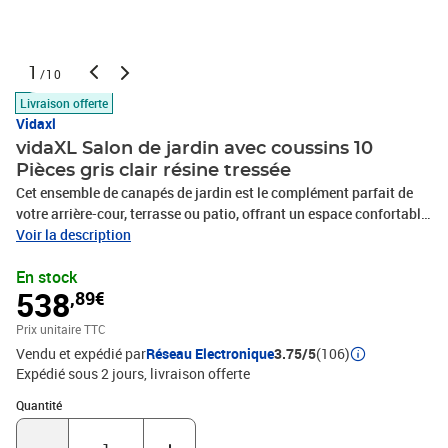
1
/10
Livraison offerte
Vidaxl
vidaXL Salon de jardin avec coussins 10
Pièces gris clair résine tressée
Cet ensemble de canapés de jardin est le complément parfait de
votre arrière-cour, terrasse ou patio, offrant un espace confortable
et accueillant pour discuter avec la famille et les amis ou
Voir la description
simplement se détendre et profiter de l'extérieur. Matériau durable :
En stock
la résine tressée, également connue sous le nom de poly rotin, est
538
,89€
un matériau synthétique solide et nécessitant peu d'entretien qui
ressemble au rotin naturel. Il est léger, facile à nettoyer et
Prix unitaire TTC
couramment utilisé pour les meubles d'extérieur en raison de sa
Vendu et expédié par
Réseau Electronique
3.75/5
(106)
durabilité et de ses propriétés de résistance aux
Expédié sous 2 jours
livraison offerte
intempéries.Expérience d'assise confortable : ce mobilier
d'extérieur, doté de coussins épais, offre une expérience d'assise
Quantité : 1
Quantité
confortable.Housse amovible et lavable : ces coussins de siège
sont dotés de housses amovibles pour un lavage et un entretien