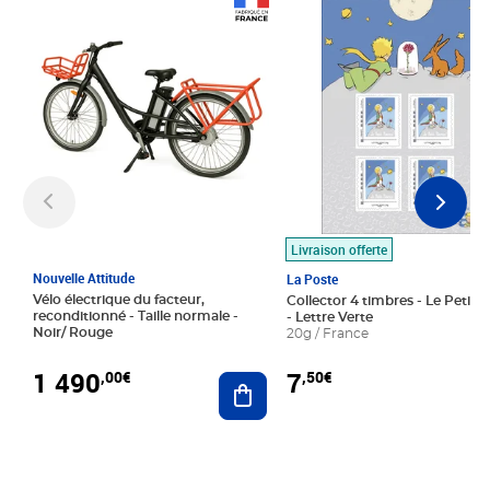
Prix 1 490,00€
Prix 7,50€
Livraison offerte
Nouvelle Attitude
La Poste
Vélo électrique du facteur,
Collector 4 timbres - Le Petit P
reconditionné - Taille normale -
- Lettre Verte
Noir/ Rouge
20g / France
1 490
7
,00€
,50€
Ajouter au panier