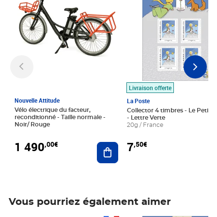
Livraison offerte
Nouvelle Attitude
La Poste
Vélo électrique du facteur,
Collector 4 timbres - Le Petit P
reconditionné - Taille normale -
- Lettre Verte
Noir/ Rouge
20g / France
1 490
7
,00€
,50€
Ajouter au panier
Vous pourriez également aimer