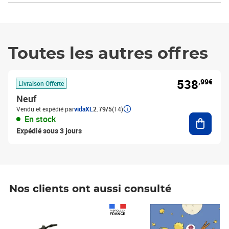
Toutes les autres offres
538
,99€
Livraison Offerte
Neuf
Vendu et expédié par
vidaXL
2.79/5
(14)
Ajouter
En stock
Expédié sous 3 jours
Nos clients ont aussi consulté
Prix 1 490,00€
Prix 7,50€