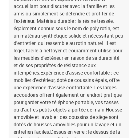
central :Couleur : beigeMatériau : résine tressée, acier enduit de
accueillant pour discuter avec la famille et les
poudreDimensions : 55 x 62 x 69 cm (l x P x H)Dimension du siège :
amis ou simplement se détendre et profiter de
55 x 55 cm (l x P)Hauteur du siège à partir du sol : 37 cmTable
l'extérieur. Matériau durable : la résine tressée,
:Couleur : beigeMatériau : résine tressée, acier enduit de poudre,
également connue sous le nom de poly rotin, est
verre trempéDimensions : 55 x 55 x 37 cm (l x P x H)Coussin
un matériau synthétique solide et nécessitant peu
:Couleur : blanc crèmeMatériau de la couverture : tissu (100 %
polyester)Matériau de remplissage du coussin de siège :
d'entretien qui ressemble au rotin naturel. Il est
mousseMatériau de remplissage du coussin de dossier : fibre de
léger, facile à nettoyer et couramment utilisé pour
cotonDimensions du coussin de siège : 55 x 55 x 3 cm (l x P x
les meubles d'extérieur en raison de sa durabilité
é)Dimensions du coussin de dossier : 55 x 45 x 13 cm (L x l x é)La
et de ses propriétés de résistance aux
livraison contient :2 x siège d'angle avec large accoudoir1 x
intempéries.Expérience d'assise confortable : ce
canapé d'angle6 x siège central1 x table10 x coussin de dossier9 x
mobilier d'extérieur, doté de coussins épais, offre
coussin d'assise avec housse amovible et lavable
une expérience d'assise confortable. Les larges
accoudoirs offrent également un endroit pratique
pour garder votre téléphone portable, vos tasses
ou d'autres petits objets à portée de main.Housse
amovible et lavable : ces coussins de siège sont
dotés de housses amovibles pour un lavage et un
entretien faciles.Dessus en verre : le dessus de la