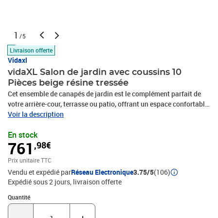
1
/5
Livraison offerte
Vidaxl
vidaXL Salon de jardin avec coussins 10
Pièces beige résine tressée
Cet ensemble de canapés de jardin est le complément parfait de
votre arrière-cour, terrasse ou patio, offrant un espace confortable
et accueillant pour discuter avec la famille et les amis ou
Voir la description
simplement se détendre et profiter de l'extérieur. Matériau durable :
En stock
la résine tressée, également connue sous le nom de poly rotin, est
761
,98€
un matériau synthétique solide et nécessitant peu d'entretien qui
ressemble au rotin naturel. Il est léger, facile à nettoyer et
Prix unitaire TTC
couramment utilisé pour les meubles d'extérieur en raison de sa
Vendu et expédié par
Réseau Electronique
3.75/5
(106)
durabilité et de ses propriétés de résistance aux
Expédié sous 2 jours
livraison offerte
intempéries.Expérience d'assise confortable : ce mobilier
d'extérieur, doté de coussins épais, offre une expérience d'assise
Quantité : 1
Quantité
confortable. Les larges accoudoirs offrent également un endroit
pratique pour garder votre téléphone portable, vos tasses ou