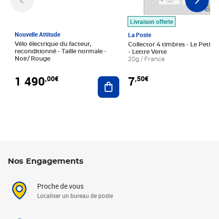
Livraison offerte
Nouvelle Attitude
La Poste
Vélo électrique du facteur,
Collector 4 timbres - Le Petit P
reconditionné - Taille normale -
- Lettre Verte
Noir/ Rouge
20g / France
1 490
7
,00€
,50€
Ajouter au panier
Nos Engagements
Proche de vous
Localiser un bureau de poste