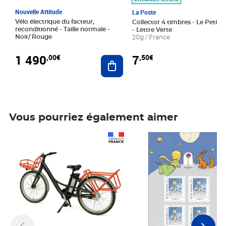
Nouvelle Attitude
La Poste
Vélo électrique du facteur,
Collector 4 timbres - Le Petit P
reconditionné - Taille normale -
- Lettre Verte
Noir/ Rouge
20g / France
1 490
7
,00€
,50€
Ajouter au panier
Vous pourriez également aimer
Prix 1 490,00€
Prix 7,50€