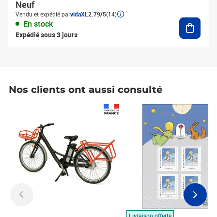
Neuf
Vendu et expédié par
vidaXL
2.79/5
(14)
Ajouter
En stock
Expédié sous 3 jours
Nos clients ont aussi consulté
Prix 1 490,00€
Prix 7,50€
Livraison offerte