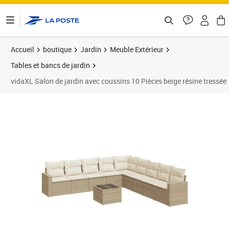
ontenu de la page
Accueil
boutique
Jardin
Meuble Extérieur
Tables et bancs de jardin
vidaXL Salon de jardin avec coussins 10 Pièces beige résine tressée
Prix 761,98€
Prix 7