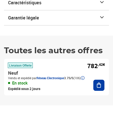
Caractéristiques
Garantie légale
Toutes les autres offres
782
,42€
Livraison Offerte
Neuf
Vendu et expédié par
Réseau Electronique
3.75/5
(106)
Ajouter
En stock
Expédié sous 2 jours