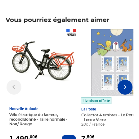
Vous pourriez également aimer
Prix 1 490,00€
Prix 7,50€
Livraison offerte
Nouvelle Attitude
La Poste
Vélo électrique du facteur,
Collector 4 timbres - Le Petit P
reconditionné - Taille normale -
- Lettre Verte
Noir/ Rouge
20g / France
1 490
7
,00€
,50€
Ajouter au panier