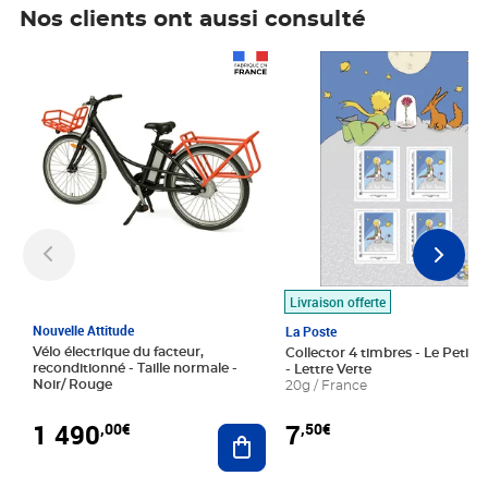
Nos clients ont aussi consulté
Prix 1 490,00€
Prix 7,50€
Livraison offerte
Nouvelle Attitude
La Poste
Vélo électrique du facteur,
Collector 4 timbres - Le Petit P
reconditionné - Taille normale -
- Lettre Verte
Noir/ Rouge
20g / France
1 490
7
,00€
,50€
Ajouter au panier