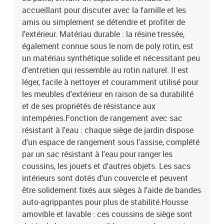
remplissage du coussin de siège : mousseMatériau de remplissage
accueillant pour discuter avec la famille et les
du coussin de dossier : fibre de cotonDimensions du coussin de
amis ou simplement se détendre et profiter de
siège : 55 x 55 x 3 cm (l x P x é)Dimensions du coussin de dossier :
l'extérieur. Matériau durable : la résine tressée,
55 x 45 x 13 cm (L x l x é)La livraison contient :2 x siège d'angle
également connue sous le nom de poly rotin, est
avec fonction de rangement et sac résistant à l'eau8 x siège central
un matériau synthétique solide et nécessitant peu
incluant une fonction de rangement avec un sac résistant à l'eau12
x coussin de dossier10 x coussin de siège avec housse amovible et
d'entretien qui ressemble au rotin naturel. Il est
lavable
léger, facile à nettoyer et couramment utilisé pour
les meubles d'extérieur en raison de sa durabilité
et de ses propriétés de résistance aux
intempéries.Fonction de rangement avec sac
résistant à l'eau : chaque siège de jardin dispose
d'un espace de rangement sous l'assise, complété
par un sac résistant à l'eau pour ranger les
coussins, les jouets et d'autres objets. Les sacs
intérieurs sont dotés d'un couvercle et peuvent
être solidement fixés aux sièges à l'aide de bandes
auto-agrippantes pour plus de stabilité.Housse
amovible et lavable : ces coussins de siège sont