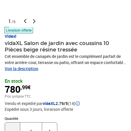
1
/5
Livraison offerte
Vidaxl
vidaXL Salon de jardin avec coussins 10
Pièces beige résine tressée
Cet ensemble de canapés de jardin est le complément parfait de
votre arrière-cour, terrasse ou patio, offrant un espace confortable
et accueillant pour discuter avec la famille et les amis ou
Voir la description
simplement se détendre et profiter de l'extérieur. Matériau durable :
En stock
la résine tressée, également connue sous le nom de poly rotin, est
780
,99€
un matériau synthétique solide et nécessitant peu d'entretien qui
ressemble au rotin naturel. Il est léger, facile à nettoyer et
Prix unitaire TTC
couramment utilisé pour les meubles d'extérieur en raison de sa
Vendu et expédié par
vidaXL
2.79/5
(14)
durabilité et de ses propriétés de résistance aux
Expédié sous 3 jours
livraison offerte
intempéries.Fonction de rangement avec sac résistant à l'eau :
chaque siège de jardin dispose d'un espace de rangement sous
Quantité : 1
Quantité
l'assise, complété par un sac résistant à l'eau pour ranger les
coussins, les jouets et d'autres objets. Les sacs intérieurs sont