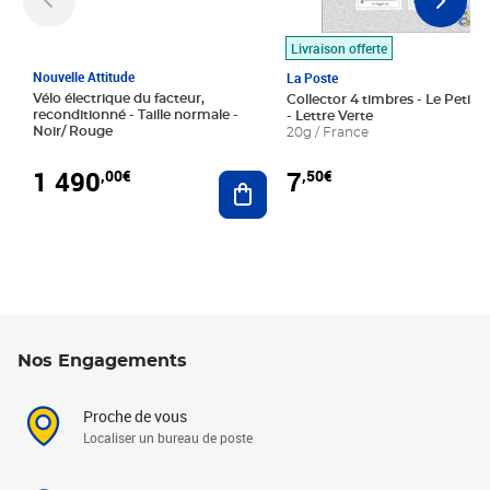
Livraison offerte
Nouvelle Attitude
La Poste
Vélo électrique du facteur,
Collector 4 timbres - Le Petit P
reconditionné - Taille normale -
- Lettre Verte
Noir/ Rouge
20g / France
1 490
7
,00€
,50€
Ajouter au panier
Nos Engagements
Proche de vous
Localiser un bureau de poste