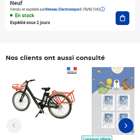
Neuf
Vendu et expédié par
Réseau Electronique
3.75/5
(106)
Ajouter
En stock
Expédié sous 2 jours
Nos clients ont aussi consulté
Prix 1 490,00€
Prix 7,50€
Livraison offerte