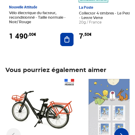
Nouvelle Attitude
La Poste
Vélo électrique du facteur,
Collector 4 timbres - Le Petit P
reconditionné - Taille normale -
- Lettre Verte
Noir/ Rouge
20g / France
1 490
7
,00€
,50€
Ajouter au panier
Vous pourriez également aimer
Prix 1 490,00€
Prix 7,50€