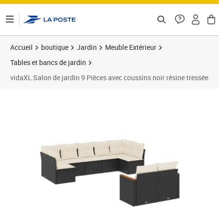
ontenu de la page
Accueil
boutique
Jardin
Meuble Extérieur
Tables et bancs de jardin
vidaXL Salon de jardin 9 Pièces avec coussins noir résine tressée
Prix 560,99€
Prix 5