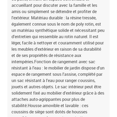
55 x 55 cm (l x P)Hauteur du siège à partir du sol : 37 cmHauteur
accueillant pour discuter avec la famille et les
des accoudoirs à partir du sol : 55 cmCoussin :Couleur : blanc
amis ou simplement se détendre et profiter de
crèmeMatériau de la couverture : tissu (100 % polyester)Matériau
l'extérieur. Matériau durable : la résine tressée,
de remplissage du coussin de siège : mousseMatériau de
également connue sous le nom de poly rotin, est
remplissage du coussin de dossier : fibre de cotonDimensions du
un matériau synthétique solide et nécessitant peu
coussin de siège : 55 x 55 x 3 cm (l x P x é)Dimensions du coussin
de dossier : 55 x 45 x 13 cm (L x l x é)La livraison contient :2 x
d'entretien qui ressemble au rotin naturel. Il est
siège d'angle avec accoudoir en rotin comprenant une fonction de
léger, facile à nettoyer et couramment utilisé pour
rangement avec un sac résistant à l'eau5 x siège central incluant
les meubles d'extérieur en raison de sa durabilité
une fonction de rangement avec un sac résistant à l'eau2 x siège
et de ses propriétés de résistance aux
d'angle avec accoudoir en acacia comprenant une fonction de
intempéries.Fonction de rangement avec sac
rangement avec un sac résistant à l'eau11 x coussin de dossier9 x
résistant à l'eau : le mobilier de jardin dispose d'un
coussin d'assise avec housse amovible et lavable
espace de rangement sous l'assise, complété par
un sac résistant à l'eau pour ranger coussins,
jouets et autres objets. Le sac intérieur peut être
solidement fixé au mobilier d'extérieur grâce à des
attaches auto-agrippantes pour plus de
stabilité.Housse amovible et lavable : ces
coussins de siège sont dotés de housses