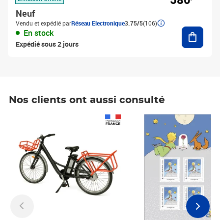
Neuf
Vendu et expédié par
Réseau Electronique
3.75/5
(106)
Ajouter
En stock
Expédié sous 2 jours
Nos clients ont aussi consulté
Prix 1 490,00€
Prix 7,50€