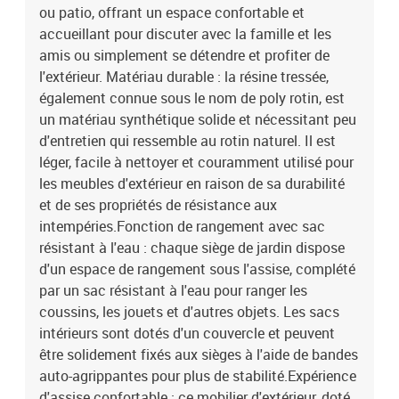
résine tressée, acier enduit de poudreDimensions : 65,5 x 62 x 69
ou patio, offrant un espace confortable et
cm (l x P x H)Dimension du siège : 55 x 55 cm (l x P)Hauteur du
accueillant pour discuter avec la famille et les
siège à partir du sol : 37 cmHauteur des accoudoirs à partir du sol
amis ou simplement se détendre et profiter de
: 55 cmCoussin :Couleur : blanc crèmeMatériau de la couverture :
l'extérieur. Matériau durable : la résine tressée,
tissu (100 % polyester)Matériau de remplissage du coussin de
également connue sous le nom de poly rotin, est
siège : mousseMatériau de remplissage du coussin de dossier :
un matériau synthétique solide et nécessitant peu
fibre de cotonDimensions du coussin de siège : 55 x 55 x 3 cm (l x
d'entretien qui ressemble au rotin naturel. Il est
P x é)Dimensions du coussin de dossier : 55 x 45 x 13 cm (L x l x
é)La livraison contient :2 x siège d'angle avec fonction de
léger, facile à nettoyer et couramment utilisé pour
rangement et sac résistant à l'eau5 x siège central incluant une
les meubles d'extérieur en raison de sa durabilité
fonction de rangement avec un sac résistant à l'eau2 x canapé
et de ses propriétés de résistance aux
d'accoudoir avec fonction de rangement et sac résistant à l'eau11
intempéries.Fonction de rangement avec sac
x coussin de dossier9 x coussin d'assise avec housse amovible et
résistant à l'eau : chaque siège de jardin dispose
lavable
d'un espace de rangement sous l'assise, complété
par un sac résistant à l'eau pour ranger les
coussins, les jouets et d'autres objets. Les sacs
intérieurs sont dotés d'un couvercle et peuvent
être solidement fixés aux sièges à l'aide de bandes
auto-agrippantes pour plus de stabilité.Expérience
d'assise confortable : ce mobilier d'extérieur, doté