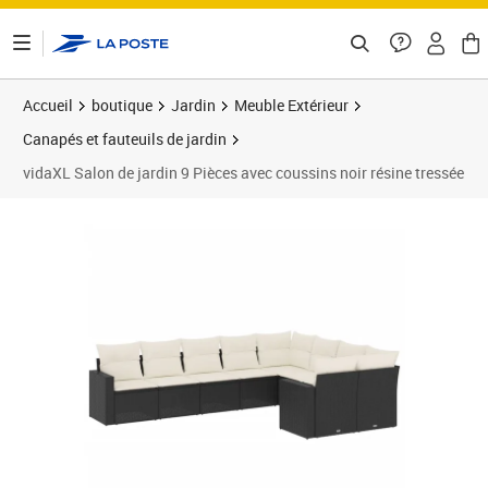
ontenu de la page
Accueil
boutique
Jardin
Meuble Extérieur
Canapés et fauteuils de jardin
vidaXL Salon de jardin 9 Pièces avec coussins noir résine tressée
Prix barré 575,99 €
Prix 574,99€
Prix 5