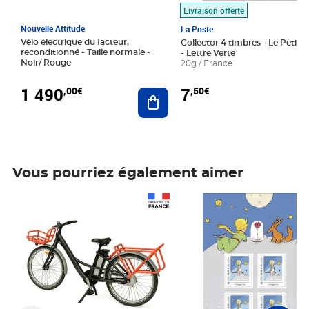
Livraison offerte
Nouvelle Attitude
La Poste
Vélo électrique du facteur,
Collector 4 timbres - Le Petit P
reconditionné - Taille normale -
- Lettre Verte
Noir/ Rouge
20g / France
1 490
7
,00€
,50€
Ajouter au panier
Vous pourriez également aimer
Prix 1 490,00€
Prix 7,50€