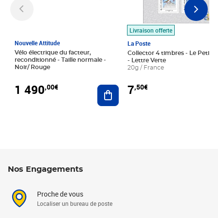
Livraison offerte
Nouvelle Attitude
La Poste
Vélo électrique du facteur,
Collector 4 timbres - Le Petit P
reconditionné - Taille normale -
- Lettre Verte
Noir/ Rouge
20g / France
1 490
7
,00€
,50€
Ajouter au panier
Nos Engagements
Proche de vous
Localiser un bureau de poste