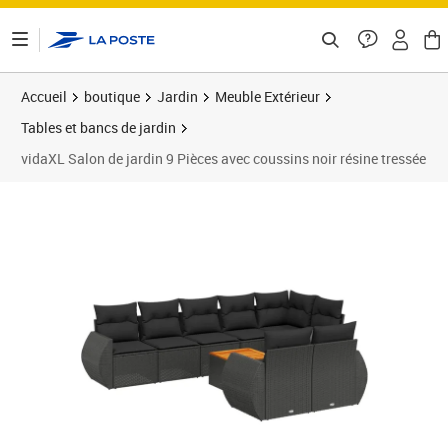
ontenu de la page
Accueil
boutique
Jardin
Meuble Extérieur
Tables et bancs de jardin
vidaXL Salon de jardin 9 Pièces avec coussins noir résine tressée
Prix 610,99€
Prix 6