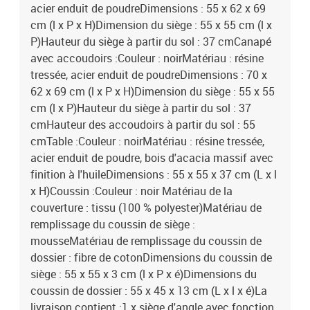
acier enduit de poudreDimensions : 55 x 62 x 69
cm (l x P x H)Dimension du siège : 55 x 55 cm (l x
P)Hauteur du siège à partir du sol : 37 cmCanapé
avec accoudoirs :Couleur : noirMatériau : résine
tressée, acier enduit de poudreDimensions : 70 x
62 x 69 cm (l x P x H)Dimension du siège : 55 x 55
cm (l x P)Hauteur du siège à partir du sol : 37
cmHauteur des accoudoirs à partir du sol : 55
cmTable :Couleur : noirMatériau : résine tressée,
acier enduit de poudre, bois d'acacia massif avec
finition à l'huileDimensions : 55 x 55 x 37 cm (L x l
x H)Coussin :Couleur : noir Matériau de la
couverture : tissu (100 % polyester)Matériau de
remplissage du coussin de siège :
mousseMatériau de remplissage du coussin de
dossier : fibre de cotonDimensions du coussin de
siège : 55 x 55 x 3 cm (l x P x é)Dimensions du
coussin de dossier : 55 x 45 x 13 cm (L x l x é)La
livraison contient :1 x siège d'angle avec fonction