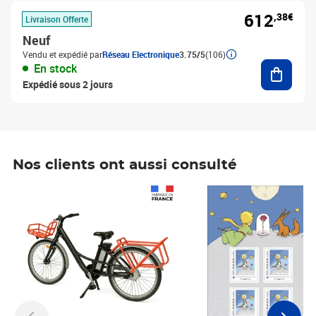
612
,38€
Livraison Offerte
Neuf
Vendu et expédié par
Réseau Electronique
3.75/5
(106)
Ajouter
En stock
Expédié sous 2 jours
Nos clients ont aussi consulté
Prix 1 490,00€
Prix 7,50€