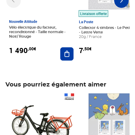
Livraison offerte
Nouvelle Attitude
La Poste
Vélo électrique du facteur,
Collector 4 timbres - Le Petit P
reconditionné - Taille normale -
- Lettre Verte
Noir/ Rouge
20g / France
1 490
7
,00€
,50€
Ajouter au panier
Vous pourriez également aimer
Prix 1 490,00€
Prix 7,50€