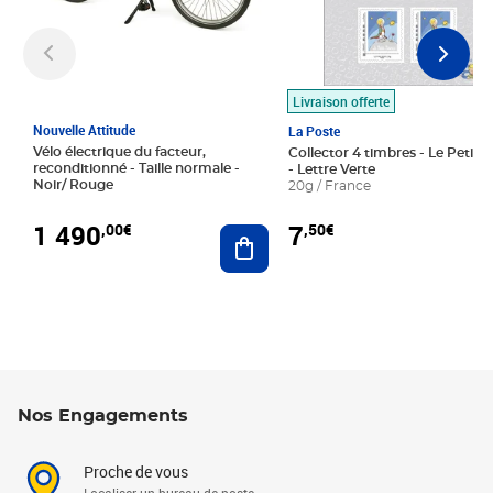
Livraison offerte
Nouvelle Attitude
La Poste
Vélo électrique du facteur,
Collector 4 timbres - Le Petit P
reconditionné - Taille normale -
- Lettre Verte
Noir/ Rouge
20g / France
1 490
7
,00€
,50€
Ajouter au panier
Nos Engagements
Proche de vous