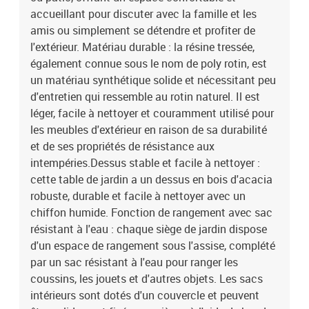
enduit de poudreDimensions : 70 x 62 x 69 cm (l x P x H)Dimension
accueillant pour discuter avec la famille et les
du siège : 55 x 55 cm (l x P)Hauteur du siège à partir du sol : 37
amis ou simplement se détendre et profiter de
cmHauteur des accoudoirs à partir du sol : 55 cmTable :Couleur :
l'extérieur. Matériau durable : la résine tressée,
noirMatériau : résine tressée, acier enduit de poudre, bois d'acacia
également connue sous le nom de poly rotin, est
massif avec finition à l'huileDimensions : 55 x 55 x 37 cm (L x l x
un matériau synthétique solide et nécessitant peu
H)Coussin :Couleur : noir Matériau de la couverture : tissu (100 %
polyester)Matériau de remplissage du coussin de siège :
d'entretien qui ressemble au rotin naturel. Il est
mousseMatériau de remplissage du coussin de dossier : fibre de
léger, facile à nettoyer et couramment utilisé pour
cotonDimensions du coussin de siège : 55 x 55 x 3 cm (l x P x
les meubles d'extérieur en raison de sa durabilité
é)Dimensions du coussin de dossier : 55 x 45 x 13 cm (L x l x é)La
et de ses propriétés de résistance aux
livraison contient :1 x siège d'angle avec fonction de rangement et
intempéries.Dessus stable et facile à nettoyer :
sac résistant à l'eau3 x siège central incluant une fonction de
cette table de jardin a un dessus en bois d'acacia
rangement avec un sac résistant à l'eau4 x canapé d'accoudoir
robuste, durable et facile à nettoyer avec un
avec fonction de rangement et sac résistant à l'eau1 x table de
jardin9 x coussin de dossier8 x coussin de siège
chiffon humide. Fonction de rangement avec sac
résistant à l'eau : chaque siège de jardin dispose
d'un espace de rangement sous l'assise, complété
par un sac résistant à l'eau pour ranger les
coussins, les jouets et d'autres objets. Les sacs
intérieurs sont dotés d'un couvercle et peuvent