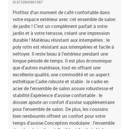
ID 8720845861087
d'autres segments modulaires de la boutique en ligne pour créer
vos propres configurations personnelles de salon de jardin !
Profitez d'un moment de café confortable dans
Remarque :Pour que vos meubles d'extérieur restent beaux, nous
votre espace extérieur avec cet ensemble de salon
vous recommandons de les protéger avec une housse
de jardin ! C'est un complément parfait à votre
imperméable.Couleur : grisCouleur du coussin : gris
jardin et à votre terrasse, créant une impression
foncéMatériau : résine tressée, acier enduit de poudreCanapé
durable ! Matériau résistant aux intempéries : le
central :Dimensions : 55 x 65 x 75 cm (l x P x H)Largeur du siège :
poly rotin est résistant aux intempéries et facile à
55 cmProfondeur du siège : 55 cmHauteur du siège à partir du sol :
nettoyer. Il reste beau à l'extérieur pendant une
32 cmMotif de tissage en grilleCapacité de charge maximale : 110
kgCanapé d'angle :Dimensions : 65 x 65 x 75 cm (l x P x H)Largeur
longue période de temps. Il est plus économique
du siège : 55 cmProfondeur du siège : 55 cmHauteur du siège à
que d'autres matériaux, tout en offrant une
partir du sol : 32 cmMotif de tissage en grilleCapacité de charge
excellente qualité, une commodité et un aspect
maximale : 110 kgCoussin :Matériau : tissu (100 %
esthétique.Cadre robuste et stable : le cadre en
polyester)Matériau de remplissage du coussin de siège :
acier de l'ensemble de salon assure robustesse et
mousseMatériau de remplissage du coussin de dossier : fibre de
stabilité.Expérience d'assise confortable : le
cotonDimensions du coussin de siège : 55 x 55 x 3 cm (l x P x
dossier ajoute un confort d'assise supplémentaire
é)Dimensions du coussin de dossier : 48 x 39 x 10 cm (l x P x é) /
56 x 39 x 10 cm (l x P x é)L'assemblage est requisLa livraison
pour l'ensemble de salon. De plus, les coussins
contient :4 x canapé central5 x canapé d'angle9 x coussin de
bien rembourrés offrent un confort pour votre
siège14 x coussin de dossier
temps d'assise.Conception modulaire : l'ensemble