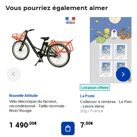
Vous pourriez également aimer
Prix 1 490,00€
Prix 7,50€
Livraison offerte
Nouvelle Attitude
La Poste
Vélo électrique du facteur,
Collector 4 timbres - Le Petit P
reconditionné - Taille normale -
- Lettre Verte
Noir/ Rouge
20g / France
1 490
7
,00€
,50€
Ajouter au panier