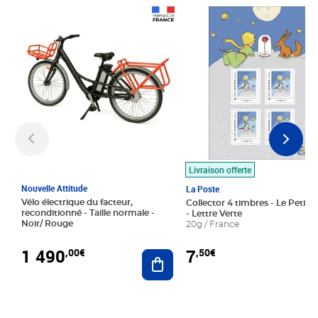
Prix 1 490,00€
Prix 7,50€
Livraison offerte
Nouvelle Attitude
La Poste
Vélo électrique du facteur,
Collector 4 timbres - Le Petit P
reconditionné - Taille normale -
- Lettre Verte
Noir/ Rouge
20g / France
1 490
7
,00€
,50€
Ajouter au panier