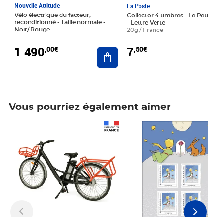
Nouvelle Attitude
La Poste
Vélo électrique du facteur,
Collector 4 timbres - Le Petit P
reconditionné - Taille normale -
- Lettre Verte
Noir/ Rouge
20g / France
1 490
7
,00€
,50€
Ajouter au panier
Vous pourriez également aimer
Prix 1 490,00€
Prix 7,50€