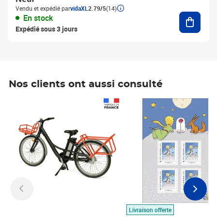
Vendu et expédié par
vidaXL
2.79/5
(14)
Ajouter
En stock
Expédié sous 3 jours
Nos clients ont aussi consulté
Prix 1 490,00€
Prix 7,50€
Livraison offerte