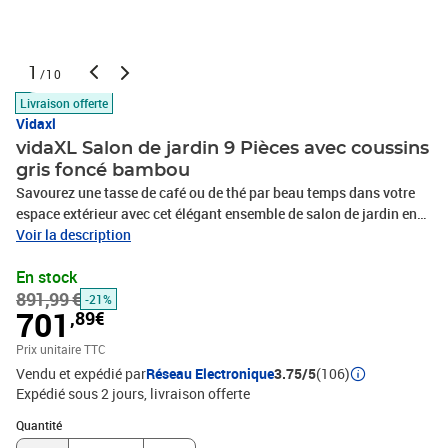
1
/10
Livraison offerte
Vidaxl
vidaXL Salon de jardin 9 Pièces avec coussins
gris foncé bambou
Savourez une tasse de café ou de thé par beau temps dans votre
espace extérieur avec cet élégant ensemble de salon de jardin en
bambou ! Matériau durable : le bambou est connu pour sa
Voir la description
flexibilité et sa dureté. Les meubles en bambou sont une bonne
En stock
option lorsque vous voulez des meubles d'extérieur solides
891,99 €
fabriqués à partir de matériaux naturels.Expérience d'assise
-21%
701
,89€
confortable : le dossier et l'accoudoir ajoutent un confort d'assise
supplémentaire pour l'ensemble de canapé de jardin. De plus, les
Prix unitaire TTC
coussins d'assise et de dossier moelleux offrent un confort
Vendu et expédié par
Réseau Electronique
3.75/5
(106)
pendant votre temps d'assise.Table pratique : la table robuste est
Expédié sous 2 jours
livraison offerte
parfaite pour placer des repas, des boissons et d'autres objets
Quantité : 1
décoratifs.Conception modulaire : l'ensemble de salon est flexible
Quantité
et facile à déplacer, vous pouvez donc le combiner avec d'autres