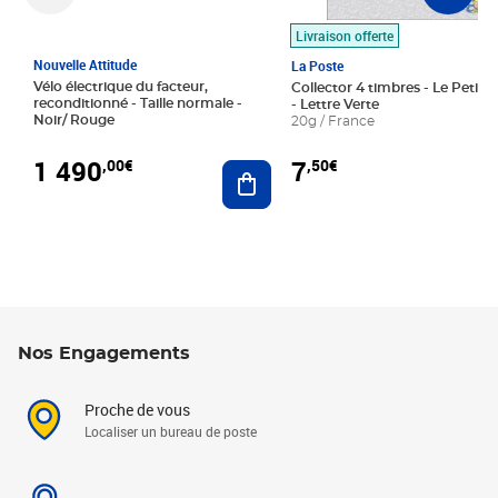
Livraison offerte
Nouvelle Attitude
La Poste
Vélo électrique du facteur,
Collector 4 timbres - Le Petit P
reconditionné - Taille normale -
- Lettre Verte
Noir/ Rouge
20g / France
1 490
7
,00€
,50€
Ajouter au panier
Nos Engagements
Proche de vous
Localiser un bureau de poste