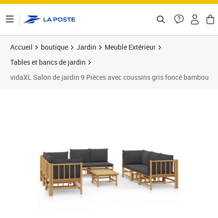
ontenu de la page
Accueil
boutique
Jardin
Meuble Extérieur
Tables et bancs de jardin
vidaXL Salon de jardin 9 Pièces avec coussins gris foncé bambou
Prix barré 891,99 €
Prix 701,89€
Prix 7