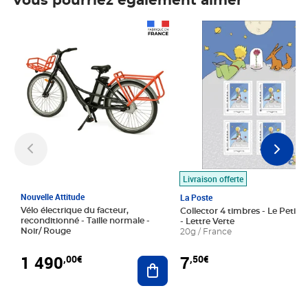
Vous pourriez également aimer
Prix 1 490,00€
Prix 7,50€
Livraison offerte
Nouvelle Attitude
La Poste
Vélo électrique du facteur,
Collector 4 timbres - Le Petit P
reconditionné - Taille normale -
- Lettre Verte
Noir/ Rouge
20g / France
1 490
7
,00€
,50€
Ajouter au panier