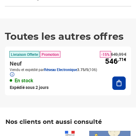
Toutes les autres offres
649,99 €
Livraison Offerte
Promotion
-15%
546
,71€
Neuf
Vendu et expédié par
Réseau Electronique
3.75/5
(106)
Ajouter
En stock
Expédié sous 2 jours
Nos clients ont aussi consulté
Prix 1 490,00€
Prix 7,50€