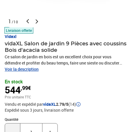
1
/10
Livraison offerte
Vidaxl
vidaXL Salon de jardin 9 Pièces avec coussins
Bois d'acacia solide
Ce salon de jardin en bois est un excellent choix pour vous
détendre et profiter du beau temps, faire une sieste ou discuter
avec votre famille ou vos amis. Avec un design à lattes intemporel,
Voir la description
l’ensemble de salon en bois ajoute une touche de charme rustique
En stock
à votre patio, terrasse ou jardin. Fabriqué en bois d'acacia massif,
544
,99€
l'ensemble de mobilier d'extérieur est résistant aux intempéries et
très durable. Combiné avec les coussins bien rembourrés, cet
Prix unitaire TTC
ensemble de salon de jardin offre le plus grand confort. Vous
Vendu et expédié par
vidaXL
2.79/5
(14)
pouvez le combiner avec d'autres segments modulaires pour créer
Expédié sous 3 jours
livraison offerte
vos propres configurations d'ensemble de salon de jardin !
Remarque : afin de prolonger la durée de vie des meubles
Quantité : 1
Quantité
d'extérieur, nous vous recommandons de les protéger avec une
housse imperméable.Couleur du coussin : gris foncé,