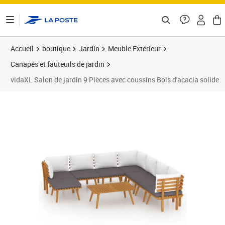
ontenu de la page
Accueil
boutique
Jardin
Meuble Extérieur
Canapés et fauteuils de jardin
vidaXL Salon de jardin 9 Pièces avec coussins Bois d'acacia solide
Prix 544,99€
Prix b
Prix 5