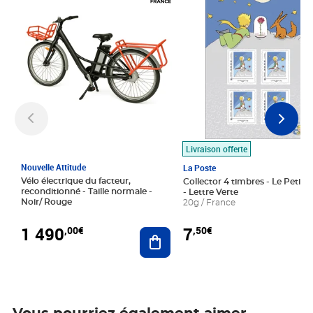
Livraison offerte
Nouvelle Attitude
La Poste
Vélo électrique du facteur,
Collector 4 timbres - Le Petit P
reconditionné - Taille normale -
- Lettre Verte
Noir/ Rouge
20g / France
1 490
7
,00€
,50€
Ajouter au panier