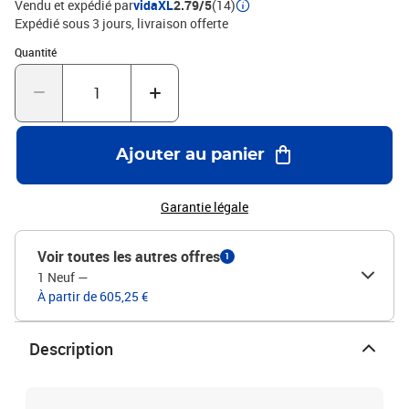
Vendu et expédié par
vidaXL
2.79/5
(14)
é)Dimensions du coussin de dossier : 60 x 32 x 5 cm (L x l x
Expédié sous 3 jours
livraison offerte
é)Capacité de charge maximale (par siège) : 110 kgL'assemblage
Quantité : 1
Quantité
est requisLa livraison contient :2 x canapé d'angle7 x canapé
central9 x coussin de siège11 x coussin de dossier
Ajouter au panier
Garantie légale
Voir toutes les autres offres
1
1 Neuf
—
À partir de 605,25 €
Description