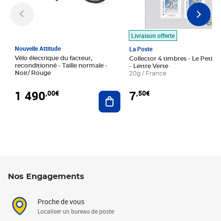
Livraison offerte
Nouvelle Attitude
La Poste
Vélo électrique du facteur,
Collector 4 timbres - Le Petit P
reconditionné - Taille normale -
- Lettre Verte
Noir/ Rouge
20g / France
1 490
7
,00€
,50€
Ajouter au panier
Nos Engagements
Proche de vous
Localiser un bureau de poste