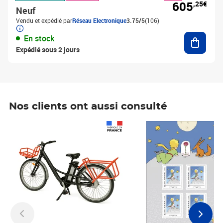
605
,25€
Neuf
Vendu et expédié par
Réseau Electronique
3.75/5
(106)
Ajouter
En stock
Expédié sous 2 jours
Nos clients ont aussi consulté
Prix 1 490,00€
Prix 7,50€