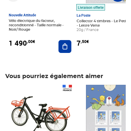
Livraison offerte
Nouvelle Attitude
La Poste
Vélo électrique du facteur,
Collector 4 timbres - Le Petit P
reconditionné - Taille normale -
- Lettre Verte
Noir/ Rouge
20g / France
1 490
7
,00€
,50€
Ajouter au panier
Vous pourriez également aimer
Prix 1 490,00€
Prix 7,50€