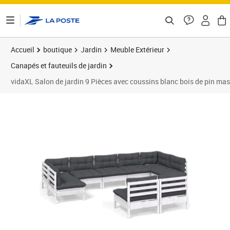
ontenu de la page
Accueil
boutique
Jardin
Meuble Extérieur
Canapés et fauteuils de jardin
vidaXL Salon de jardin 9 Pièces avec coussins blanc bois de pin mas
Prix 603,99€
Prix b
Prix 6