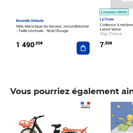
Livraison offerte
La Poste
Nouvelle Attitude
Collector 4 timbres
Vélo électrique du facteur, reconditionné
Lettre Verte
- Taille normale - Noir/ Rouge
20g / France
1 490
7
,00€
,50€
Ajouter au panier
Vous pourriez également ai
Prix 1 490,00€
Prix 7,50€