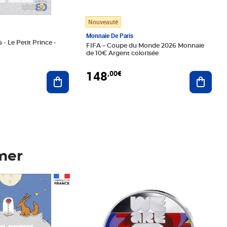
Nouveauté
Monnaie De Paris
 - Le Petit Prince -
FIFA – Coupe du Monde 2026 Monnaie
de 10€ Argent colorisée
148
,00€
Ajouter au panier
Ajoute
mer
Prix 148,00€