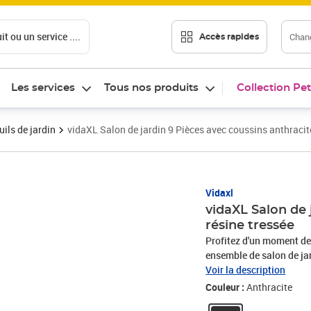
t ou un service ....
Chang
Accès rapides
Les services
Tous nos produits
Collection Pet
ils de jardin
vidaXL Salon de jardin 9 Pièces avec coussins anthracite
Vidaxl
vidaXL Salon de 
résine tressée
Profitez d'un moment de 
ensemble de salon de jar
terrasse, créant une imp
Voir la description
rotin est résistant aux in
Couleur :
Anthracite
pendant une longue péri