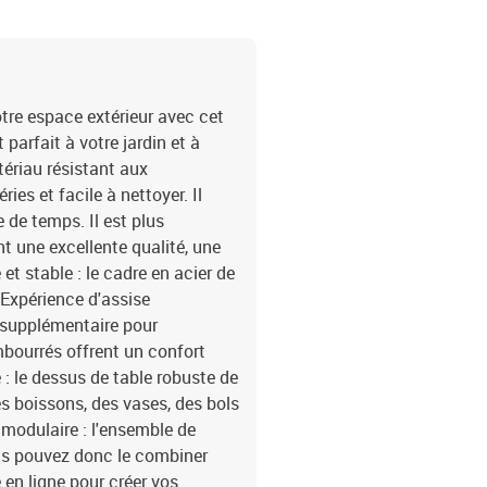
cm (L x l) / 54 x 41 cm (
d'angle8 x coussin de si
tre espace extérieur avec cet
parfait à votre jardin et à
tériau résistant aux
ries et facile à nettoyer. Il
 de temps. Il est plus
t une excellente qualité, une
t stable : le cadre en acier de
.Expérience d'assise
e supplémentaire pour
mbourrés offrent un confort
: le dessus de table robuste de
es boissons, des vases, des bols
 modulaire : l'ensemble de
vous pouvez donc le combiner
en ligne pour créer vos