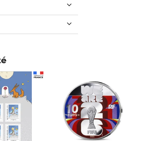
té
Prix 148,00€