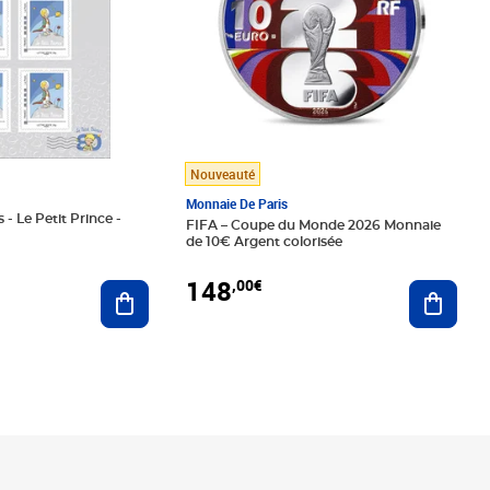
Nouveauté
Monnaie De Paris
 - Le Petit Prince -
FIFA – Coupe du Monde 2026 Monnaie
de 10€ Argent colorisée
148
,00€
Ajouter au panier
Ajoute