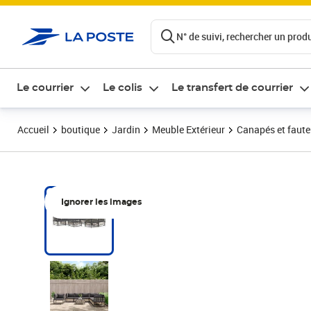
ontenu de la page
N° de suivi, rechercher un produi
Le courrier
Le colis
Le transfert de courrier
Accueil
boutique
Jardin
Meuble Extérieur
Canapés et fauteu
Ignorer les images