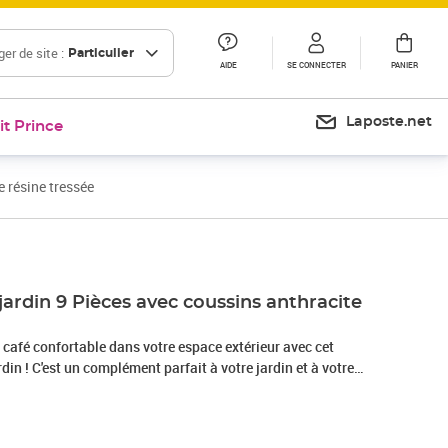
er de site :
Particulier
AIDE
SE CONNECTER
PANIER
Laposte.net
it Prince
 résine tressée
jardin 9 Pièces avec coussins anthracite
café confortable dans votre espace extérieur avec cet
din ! C'est un complément parfait à votre jardin et à votre
ression durable ! Matériau résistant aux intempéries : le poly
tempéries et facile à nettoyer. Il reste beau à l'extérieur
ode de temps. Il est plus économique que d'autres matériaux,