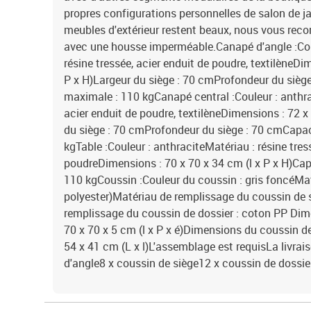
propres configurations personnelles de salon de j
meubles d'extérieur restent beaux, nous vous re
avec une housse imperméable.Canapé d'angle :Coul
résine tressée, acier enduit de poudre, textilèneDi
P x H)Largeur du siège : 70 cmProfondeur du sièg
maximale : 110 kgCanapé central :Couleur : anthrac
acier enduit de poudre, textilèneDimensions : 72 x
du siège : 70 cmProfondeur du siège : 70 cmCapa
kgTable :Couleur : anthraciteMatériau : résine tres
poudreDimensions : 70 x 70 x 34 cm (l x P x H)Ca
110 kgCoussin :Couleur du coussin : gris foncéMat
polyester)Matériau de remplissage du coussin de
remplissage du coussin de dossier : coton PP Dim
70 x 70 x 5 cm (l x P x é)Dimensions du coussin de 
54 x 41 cm (L x l)L'assemblage est requisLa livrai
d'angle8 x coussin de siège12 x coussin de dossie