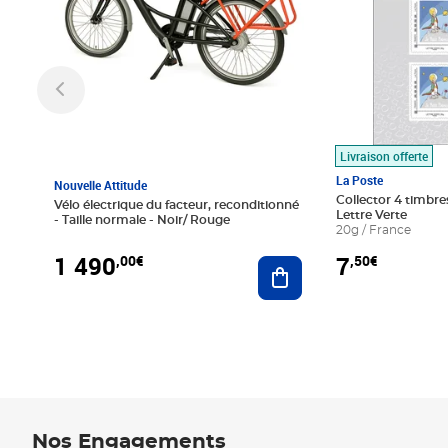
Livraison offerte
La Poste
Nouvelle Attitude
Collector 4 timbres
Vélo électrique du facteur, reconditionné
Lettre Verte
- Taille normale - Noir/ Rouge
20g / France
1 490
7
,00€
,50€
Ajouter au panier
Nos Engagements