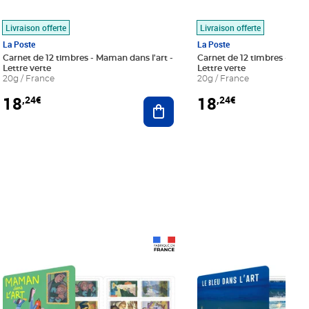
Livraison offerte
Livraison offerte
La Poste
La Poste
Carnet de 12 timbres - Maman dans l'art -
Carnet de 12 timbres - Le bl
Lettre verte
Lettre verte
20g / France
20g / France
18
18
,24€
,24€
r au panier
Ajouter au panier
Prix 18,24€
Prix 18,24€