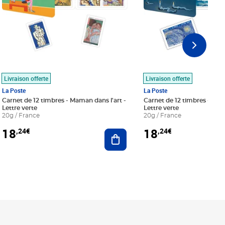
Livraison offerte
Livraison offerte
La Poste
La Poste
Carnet de 12 timbres - Maman dans l'art -
Carnet de 12 timbres - Le bl
Lettre verte
Lettre verte
20g / France
20g / France
18
18
,24€
,24€
r au panier
Ajouter au panier