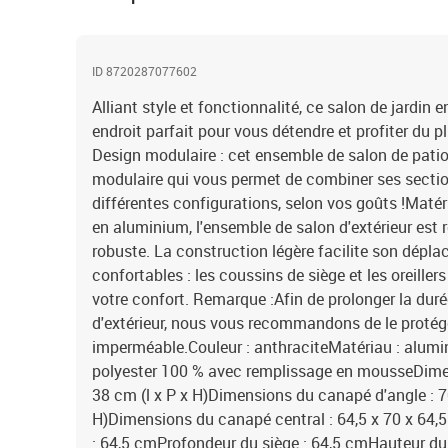
ID 8720287077602
Alliant style et fonctionnalité, ce salon de jardin
endroit parfait pour vous détendre et profiter du p
Design modulaire : cet ensemble de salon de pati
modulaire qui vous permet de combiner ses secti
différentes configurations, selon vos goûts !Maté
en aluminium, l'ensemble de salon d'extérieur est 
robuste. La construction légère facilite son dépla
confortables : les coussins de siège et les oreiller
votre confort. Remarque :Afin de prolonger la durée
d'extérieur, nous vous recommandons de le proté
imperméable.Couleur : anthraciteMatériau : alum
polyester 100 % avec remplissage en mousseDimens
38 cm (l x P x H)Dimensions du canapé d'angle : 70
H)Dimensions du canapé central : 64,5 x 70 x 64,5
: 64,5 cmProfondeur du siège : 64,5 cmHauteur du s