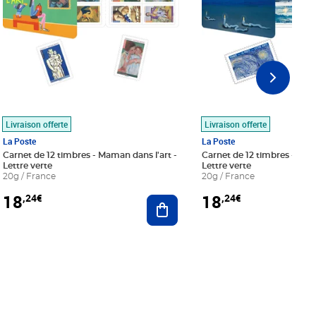
Livraison offerte
Livraison offerte
La Poste
La Poste
Carnet de 12 timbres - Maman dans l'art -
Carnet de 12 timbres - Le bl
Lettre verte
Lettre verte
20g / France
20g / France
18
18
,24€
,24€
r au panier
Ajouter au panier