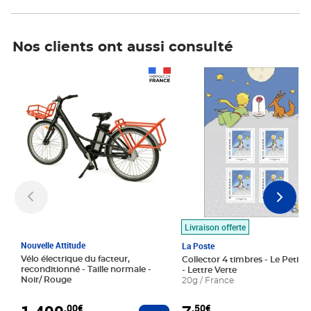
Nos clients ont aussi consulté
Prix 1 490,00€
Prix 7,50€
Livraison offerte
Nouvelle Attitude
La Poste
Vélo électrique du facteur,
Collector 4 timbres - Le Petit P
reconditionné - Taille normale -
- Lettre Verte
Noir/ Rouge
20g / France
,00€
,50€
Ajouter au panier