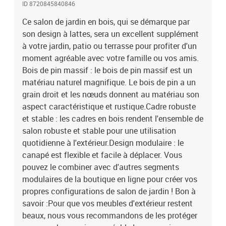
ID 8720845840846
sont pas inclus dans la livraison.Couleur : blancMatériau : bois de
pin massifMatériau des lattes : contreplaquéDimensions du
Ce salon de jardin en bois, qui se démarque par
canapé d'angle : 61 x 61 x 62 cm (l x P x H)Dimensions du canapé
son design à lattes, sera un excellent supplément
central : 61 x 60,5 x 62 cm (l x P x H)Dimensions du fauteuil de
à votre jardin, patio ou terrasse pour profiter d'un
jardin : 64 x 61 x 62 cm (l x P x H)Dimensions du repose-pied/de la
moment agréable avec votre famille ou vos amis.
table basse de jardin : 61 x 60,5 x 30 cm (l x P x H)Capacité de
Bois de pin massif : le bois de pin massif est un
charge maximale (par siège) : 110 kgL'assemblage est requisLa
matériau naturel magnifique. Le bois de pin a un
livraison contient :2 x canapé d'angle1 x canapé central2 x fauteuil
grain droit et les nœuds donnent au matériau son
de jardin3 x repose-pieds/table basse de jardin
aspect caractéristique et rustique.Cadre robuste
et stable : les cadres en bois rendent l'ensemble de
salon robuste et stable pour une utilisation
quotidienne à l'extérieur.Design modulaire : le
canapé est flexible et facile à déplacer. Vous
pouvez le combiner avec d'autres segments
modulaires de la boutique en ligne pour créer vos
propres configurations de salon de jardin ! Bon à
savoir :Pour que vos meubles d'extérieur restent
beaux, nous vous recommandons de les protéger