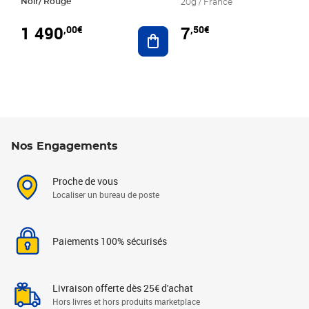
Noir/ Rouge
20g / France
1 490
7
,00€
,50€
Ajouter au panier
Nos Engagements
Proche de vous
Localiser un bureau de poste
Paiements 100% sécurisés
Livraison offerte dès 25€ d'achat
Hors livres et hors produits marketplace