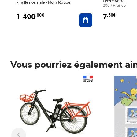
Lettre Verte
- Taille normale - Noir/ Rouge
20g / France
1 490
7
,00€
,50€
Ajouter au panier
Vous pourriez également ai
Prix 1 490,00€
Prix 7,50€