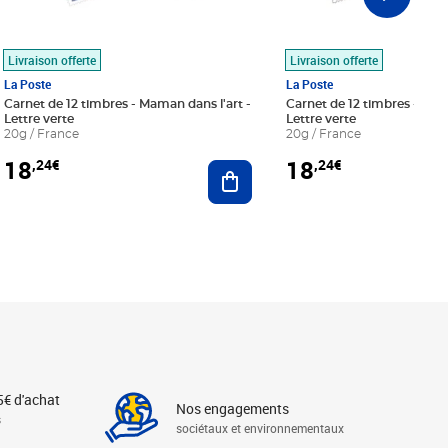
Livraison offerte
Livraison offerte
La Poste
La Poste
Carnet de 12 timbres - Maman dans l'art -
Carnet de 12 timbres - Le bl
Lettre verte
Lettre verte
20g / France
20g / France
18
18
,24€
,24€
r au panier
Ajouter au panier
5€ d'achat
Nos engagements
s
sociétaux et environnementaux