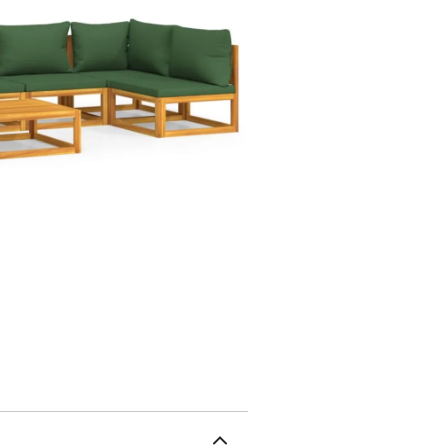
d'assise supplémentaire
confort pendant votre te
pour placer des repas, d
canapé de jardin est fle
d'autres segments modula
configurations de salon 
montage, chaque produit
meubles d'extérieur res
housse imperméable.Matér
:Dimensions : 68 x 68 x 
cm (l x P x H)Hauteur de
charge maximale : 110 kg
H)Hauteur de l'assise de
maximale : 110 kgRepose
:Couleur du coussin : ve
polyester)Matériau de r
siège : 68 x 68 x 6 cm (l
15 cm (l x P x H)Dimensio
H)La livraison contient 
basse7 x coussin de sièg