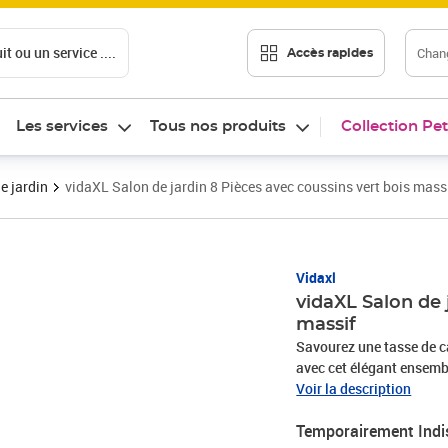
t ou un service ....
Chang
Accès rapides
Les services
Tous nos produits
Collection Pet
e jardin
vidaXL Salon de jardin 8 Pièces avec coussins vert bois mass
Vidaxl
vidaXL Salon de 
massif
Savourez une tasse de c
avec cet élégant ensembl
ensemble de meubles de j
Voir la description
un beau matériau naturel.
Temporairement Indi
robuste et durable.Expér