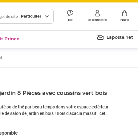
er de site :
Particulier
AIDE
SE CONNECTER
PANIER
Laposte.net
it Prince
if
jardin 8 Pièces avec coussins vert bois
afé ou de thé par beau temps dans votre espace extérieur
e de salon de jardin en bois ! Bois d'acacia massif : cet
ardin est en bois d'acacia massif. Le bois d'acacia solide est
 Le bois d'acacia est un bois dur tropical, qui est dense,
sponible
ience d'assise confortable : le dossier ajoute un confort