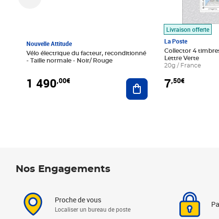
Livraison offerte
La Poste
Nouvelle Attitude
Collector 4 timbres
Vélo électrique du facteur, reconditionné
Lettre Verte
- Taille normale - Noir/ Rouge
20g / France
1 490
7
,00€
,50€
Ajouter au panier
Nos Engagements
Proche de vous
Pa
Localiser un bureau de poste