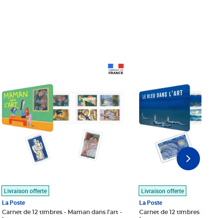
Prix 18,24€
Prix 18,24€
Livraison offerte
Livraison offerte
La Poste
La Poste
Carnet de 12 timbres - Maman dans l'art -
Carnet de 12 timbres - Le bl