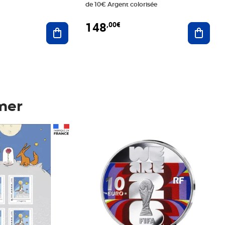
de 10€ Argent colorisée
148
,00€
Ajouter au panier
Ajoute
mer
Prix 148,00€