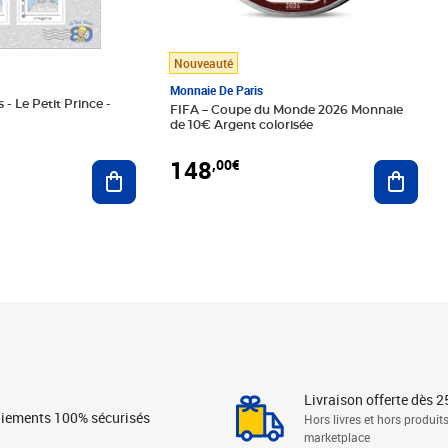
Nouveauté
Monnaie De Paris
 - Le Petit Prince -
FIFA – Coupe du Monde 2026 Monnaie
de 10€ Argent colorisée
148
,00€
Ajouter au panier
Ajoute
Livraison offerte dès 2
iements 100% sécurisés
Hors livres et hors produit
marketplace