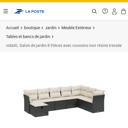
ontenu de la page
Accueil
boutique
Jardin
Meuble Extérieur
Tables et bancs de jardin
vidaXL Salon de jardin 8 Pièces avec coussins noir résine tressée
Prix 473,99€
Prix b
Prix 5