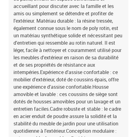
mousseMatériau de remplissage du coussin de dossier : fibre de
accueillant pour discuter avec la famille et les
cotonDimensions du coussin de siège : 55 x 55 x 3 cm (l x P x
amis ou simplement se détendre et profiter de
é)Dimensions du coussin de dossier : 55 x 45 x 13 cm (L x l x é)La
l'extérieur. Matériau durable : la résine tressée,
livraison contient :3 x siège d'angle4 x siège central1 x repose-
également connue sous le nom de poly rotin, est
pied11 x coussin de dossier8 x coussin d'assise avec housse
un matériau synthétique solide et nécessitant peu
amovible et lavable
d'entretien qui ressemble au rotin naturel. Il est
léger, facile à nettoyer et couramment utilisé pour
les meubles d'extérieur en raison de sa durabilité
et de ses propriétés de résistance aux
intempéries.Expérience d'assise confortable : ce
mobilier d'extérieur, doté de coussins épais, offre
une expérience d'assise confortable.Housse
amovible et lavable : ces coussins de siège sont
dotés de housses amovibles pour un lavage et un
entretien faciles.Cadre robuste et stable : le cadre
en acier enduit de poudre assure la solidité et la
stabilité du meuble de jardin pour une utilisation
quotidienne à l'extérieur.Conception modulaire :