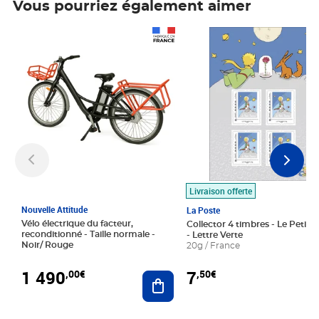
Vous pourriez également aimer
Prix 1 490,00€
Prix 7,50€
Livraison offerte
Nouvelle Attitude
La Poste
Vélo électrique du facteur,
Collector 4 timbres - Le Petit P
reconditionné - Taille normale -
- Lettre Verte
Noir/ Rouge
20g / France
1 490
7
,00€
,50€
Ajouter au panier