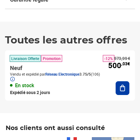
Toutes les autres offres
573,99 €
Livraison Offerte
Promotion
-12%
500
,03€
Neuf
Vendu et expédié par
Réseau Electronique
3.75/5
(106)
Ajouter
En stock
Expédié sous 2 jours
Nos clients ont aussi consulté