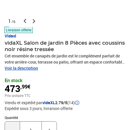
1
/6
Livraison offerte
Vidaxl
vidaXL Salon de jardin 8 Pièces avec coussins
noir résine tressée
Cet ensemble de canapés de jardin est le complément parfait de
votre arrière-cour, terrasse ou patio, offrant un espace confortable
et accueillant pour discuter avec la famille et les amis ou
Voir la description
simplement se détendre et profiter de l'extérieur. Matériau durable :
En stock
la résine tressée, également connue sous le nom de poly rotin, est
473
,99€
un matériau synthétique solide et nécessitant peu d'entretien qui
ressemble au rotin naturel. Il est léger, facile à nettoyer et
Prix unitaire TTC
couramment utilisé pour les meubles d'extérieur en raison de sa
Vendu et expédié par
vidaXL
2.79/5
(14)
durabilité et de ses propriétés de résistance aux
Expédié sous 3 jours
livraison offerte
intempéries.Expérience d'assise confortable : ce mobilier
d'extérieur, doté de coussins épais, offre une expérience d'assise
Quantité : 1
Quantité
confortable.Housse amovible et lavable : ces coussins de siège
sont dotés de housses amovibles pour un lavage et un entretien