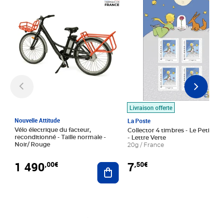
Prix 1 490,00€
Prix 7,50€
Livraison offerte
Nouvelle Attitude
La Poste
Vélo électrique du facteur,
Collector 4 timbres - Le Petit P
reconditionné - Taille normale -
- Lettre Verte
Noir/ Rouge
20g / France
1 490
7
,00€
,50€
Ajouter au panier