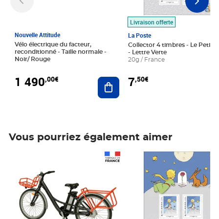
Livraison offerte
Nouvelle Attitude
La Poste
Vélo électrique du facteur,
Collector 4 timbres - Le Petit P
reconditionné - Taille normale -
- Lettre Verte
Noir/ Rouge
20g / France
1 490
7
,00€
,50€
Ajouter au panier
Vous pourriez également aimer
Prix 1 490,00€
Prix 7,50€