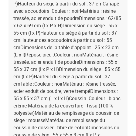
P)Hauteur du siège à partir du sol : 37 cmCanapé
avec accoudoirs :Couleur : noirMatériau : résine
tressée, acier enduit de poudreDimensions : 62/85
x 62 x 69 cm (l x P x H)Dimension du siège : 55 x
55 cm (l x P)Hauteur du siège à partir du sol : 37
cmHauteur des accoudoirs à partir du sol : 55
cmDimensions de la table d'appoint : 25 x 23 cm
(L x l)Repose-pied :Couleur : noirMatériau : résine
tressée, acier enduit de poudreDimensions : 55 x
55 x 37 cm (l x P x H)Dimension du siège : 55 x 55
cm (l x P)Hauteur du siège à partir du sol : 37
cmTable :Couleur : noirMatériau : résine tressée,
acier enduit de poudre, verre trempéDimensions :
55 x 55 x 37 cm (L x l x H)Coussin :Couleur : blanc
crème Matériau de la couverture : tissu (100 %
polyester)Matériau de remplissage du coussin de
siège : mousseMatériau de remplissage du
coussin de dossier : fibre de cotonDimensions du
coussin de siège : 55 x 55 x 3 cm (l x P x