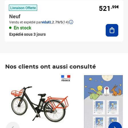
521
,99€
Livraison Offerte
Neuf
Vendu et expédié par
vidaXL
2.79/5
(14)
Ajouter
En stock
Expédié sous 3 jours
Nos clients ont aussi consulté
Prix 1 490,00€
Prix 7,50€