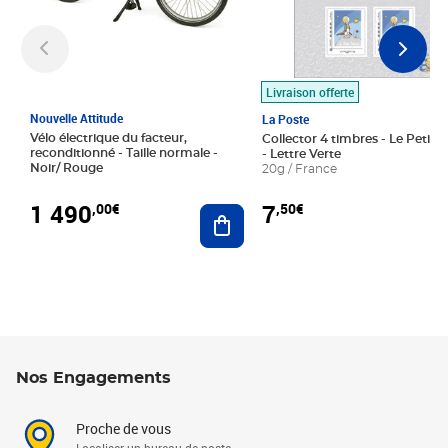
Livraison offerte
Nouvelle Attitude
La Poste
Vélo électrique du facteur,
Collector 4 timbres - Le Petit P
reconditionné - Taille normale -
- Lettre Verte
Noir/ Rouge
20g / France
1 490
7
,00€
,50€
Ajouter au panier
Nos Engagements
Proche de vous