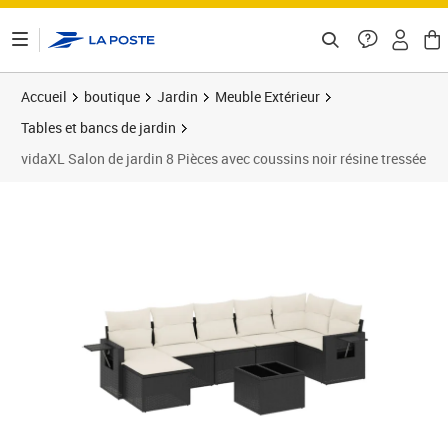
ontenu de la page
Accueil
boutique
Jardin
Meuble Extérieur
Tables et bancs de jardin
vidaXL Salon de jardin 8 Pièces avec coussins noir résine tressée
Prix 521,89€
Prix 5