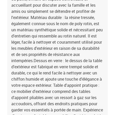
du sol : 37 cmHauteur des accoudoirs à partir du sol : 55
accueillant pour discuter avec la famille et les
cmDimensions de la table d'appoint : 25 x 23 cm (L x l)Repose-pied
amis ou simplement se détendre et profiter de
:Couleur : noirMatériau : résine tressée, acier enduit de
l'extérieur. Matériau durable : la résine tressée,
poudreDimensions : 55 x 55 x 37 cm (l x P x H)Dimension du siège :
également connue sous le nom de poly rotin, est
55 x 55 cm (l x P)Hauteur du siège à partir du sol : 37 cmTable
un matériau synthétique solide et nécessitant peu
:Couleur : noirMatériau : résine tressée, acier enduit de poudre,
verre trempéDimensions : 55 x 55 x 37 cm (L x l x H)Coussin
d'entretien qui ressemble au rotin naturel. Il est
:Couleur : blanc crème Matériau de la couverture : tissu (100 %
léger, facile à nettoyer et couramment utilisé pour
polyester)Matériau de remplissage du coussin de siège :
les meubles d'extérieur en raison de sa durabilité
mousseMatériau de remplissage du coussin de dossier : fibre de
et de ses propriétés de résistance aux
cotonDimensions du coussin de siège : 55 x 55 x 3 cm (l x P x
intempéries.Dessus en verre : le dessus de la table
é)Dimensions du coussin de dossier : 55 x 45 x 13 cm (L x l x é)La
d'extérieur est fabriqué en verre trempé solide et
livraison contient :1 x canapé d'angle3 x siège central2 x canapé
durable, ce qui le rend facile à nettoyer avec un
avec accoudoirs1 x repose-pied1 x table de jardin7 x coussin de
dossier7 x coussin de siège avec housse amovible et lavable
chiffon humide et ajoute une touche d'élégance à
votre espace extérieur. Table d'appoint pratique :
ce mobilier d'extérieur comprend des tables
d'appoint pliables avec un ressort à gaz sur les
accoudoirs, offrant des endroits pratiques pour
garder vos essentiels à portée de main. Expérience